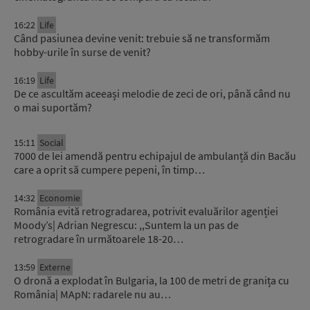
16:22
Life
Când pasiunea devine venit: trebuie să ne transformăm
hobby-urile în surse de venit?
16:19
Life
De ce ascultăm aceeași melodie de zeci de ori, până când nu
o mai suportăm?
15:11
Social
7000 de lei amendă pentru echipajul de ambulanță din Bacău
care a oprit să cumpere pepeni, în timp…
14:32
Economie
România evită retrogradarea, potrivit evaluărilor agenției
Moody’s| Adrian Negrescu: ,,Suntem la un pas de
retrogradare în următoarele 18-20…
13:59
Externe
O dronă a explodat în Bulgaria, la 100 de metri de granița cu
România| MApN: radarele nu au…