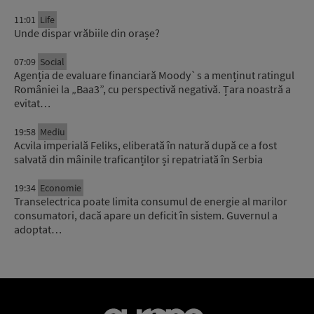
11:01
Life
Unde dispar vrăbiile din orașe?
07:09
Social
Agenția de evaluare financiară Moody`s a menținut ratingul
României la „Baa3”, cu perspectivă negativă. Țara noastră a
evitat…
19:58
Mediu
Acvila imperială Feliks, eliberată în natură după ce a fost
salvată din mâinile traficanților și repatriată în Serbia
19:34
Economie
Transelectrica poate limita consumul de energie al marilor
consumatori, dacă apare un deficit în sistem. Guvernul a
adoptat…