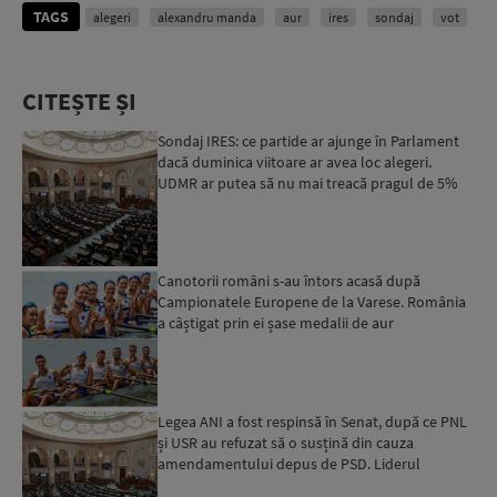
TAGS
alegeri
alexandru manda
aur
ires
sondaj
vot
CITEȘTE ȘI
Sondaj IRES: ce partide ar ajunge în Parlament
dacă duminica viitoare ar avea loc alegeri.
UDMR ar putea să nu mai treacă pragul de 5%
Canotorii români s-au întors acasă după
Campionatele Europene de la Varese. România
a câștigat prin ei șase medalii de aur
Legea ANI a fost respinsă în Senat, după ce PNL
și USR au refuzat să o susțină din cauza
amendamentului depus de PSD. Liderul
senatorilor USR: „Vom re...