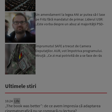
Un amendament la legea ANI ar putea să-l lase
pe Fritz fără mandatul de primar. Liderul USR:
„Este vorba despre un abuz al majorității PSD-
AUR”...
Împrumutul SAFE a trecut de Camera
Deputaților. AUR, vot împotriva programului.
Miruță: „Ce zi mai potrivită de a se face de râs
decât să voteze împot...
Ultimele stiri
16:24
Life
„The book was better”: de ce avem impresia că adaptarea
cinematografică nu se compară cu lectura?