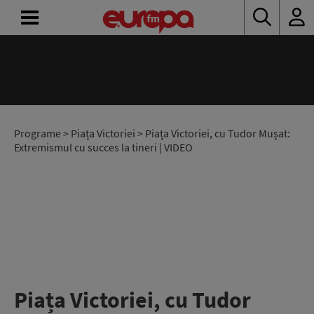
ACASĂ
ȘTIRI
RADIO
Programe
>
Piața Victoriei
> Piața Victoriei, cu Tudor Mușat:
Extremismul cu succes la tineri | VIDEO
CONCURSURI
PODCAST
ASCULTĂ
LIVE
Piața Victoriei, cu Tudor