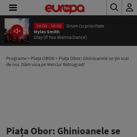
14:00 - 18:00
Drum cu prioritate
ACASĂ
Myles Smith
Stay (If You Wanna Dance)
ȘTIRI
RADIO
Programe
>
Piața OBOR
> Piața Obor: Ghinioanele se țin scai
de noi. Dăm vina pe Mercur Retrograd!
CONCURSURI
PODCAST
ASCULTĂ
LIVE
Piața Obor: Ghinioanele se