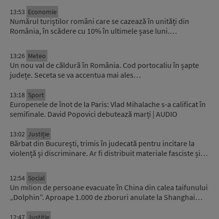
13:53
Economie
Numărul turiștilor români care se cazează în unități din
România, în scădere cu 10% în ultimele șase luni.…
13:26
Meteo
Un nou val de căldură în România. Cod portocaliu în șapte
județe. Seceta se va accentua mai ales…
13:18
Sport
Europenele de înot de la Paris: Vlad Mihalache s-a calificat în
semifinale. David Popovici debutează marți | AUDIO
13:02
Justiție
Bărbat din București, trimis în judecată pentru incitare la
violență și discriminare. Ar fi distribuit materiale fasciste și…
12:54
Social
Un milion de persoane evacuate în China din calea taifunului
„Dolphin”. Aproape 1.000 de zboruri anulate la Shanghai…
12:47
Justiție