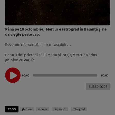
Până pe 18 octombrie, Mercur e retrograd în Balanță şi ne
dă viețile peste cap.
Devenim mai sensibili, mai irascibili …
Pentru doi prieteni ai lui Manu şi Iorgu, Mercur a adus
ghinion cu caru’:
Audio
Player
00:00
00:00
EMBED CODE
TAGS
ghinion
mercur
piataobor
retrograd