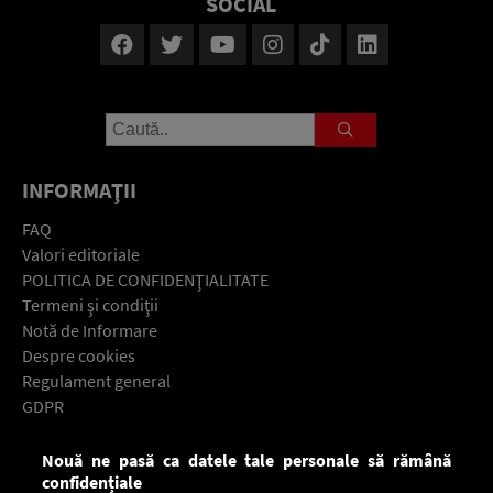
SOCIAL
INFORMAŢII
FAQ
Valori editoriale
POLITICA DE CONFIDENŢIALITATE
Termeni şi condiţii
Notă de Informare
Despre cookies
Regulament general
GDPR
Contact
Nouă ne pasă ca datele tale personale să rămână
Descarcă gratuit aplicaţia Europa FM pentru smartphone:
confidențiale