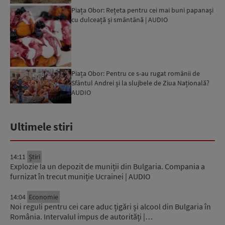
Piața Obor: Rețeta pentru cei mai buni papanași
cu dulceață și smântână | AUDIO
Piața Obor: Pentru ce s-au rugat românii de
Sfântul Andrei și la slujbele de Ziua Națională?
AUDIO
Ultimele stiri
14:11
Știri
Explozie la un depozit de muniții din Bulgaria. Compania a
furnizat în trecut muniție Ucrainei | AUDIO
14:04
Economie
Noi reguli pentru cei care aduc țigări și alcool din Bulgaria în
România. Intervalul impus de autorități |…