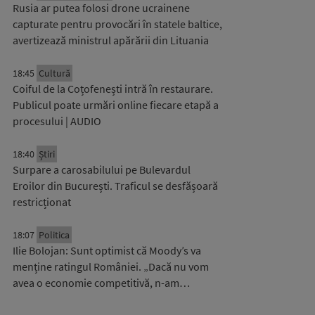
Rusia ar putea folosi drone ucrainene
capturate pentru provocări în statele baltice,
avertizează ministrul apărării din Lituania
18:45
Cultură
Coiful de la Coțofenești intră în restaurare.
Publicul poate urmări online fiecare etapă a
procesului | AUDIO
18:40
Știri
Surpare a carosabilului pe Bulevardul
Eroilor din București. Traficul se desfășoară
restricționat
18:07
Politica
Ilie Bolojan: Sunt optimist că Moody’s va
menține ratingul României. „Dacă nu vom
avea o economie competitivă, n-am…