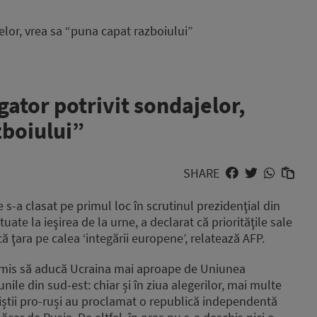
elor, vrea sa “puna capat razboiului”
ator potrivit sondajelor,
zboiului”
SHARE
s-a clasat pe primul loc în scrutinul prezidenţial din
ate la ieşirea de la urne, a declarat că priorităţile sale
ă ţara pe calea ‘integării europene’, relatează AFP.
promis să aducă Ucraina mai aproape de Uniunea
ile din sud-est: chiar și în ziua alegerilor, mai multe
știi pro-ruși au proclamat o republică independentă