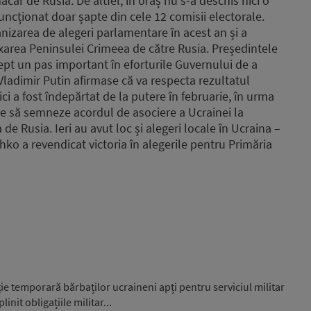
ar de Rusia. De altfel, în oraș nu s-a deschis nici o
funcționat doar șapte din cele 12 comisii electorale.
izarea de alegeri parlamentare în acest an și a
area Peninsulei Crimeea de către Rusia. Președintele
drept un pas important în eforturile Guvernului de a
 Vladimir Putin afirmase că va respecta rezultatul
ci a fost îndepărtat de la putere în februarie, în urma
se să semneze acordul de asociere a Ucrainei la
e Rusia. Ieri au avut loc și alegeri locale în Ucraina –
hko a revendicat victoria în alegerile pentru Primăria
e temporară bărbaților ucraineni apți pentru serviciul militar
nit obligațiile militar...