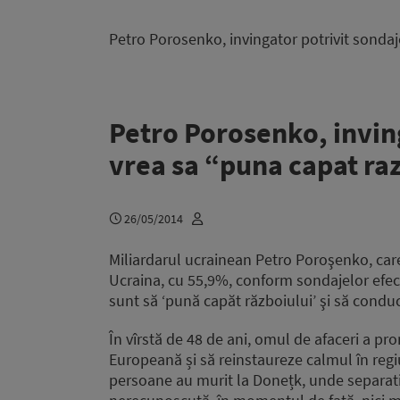
Petro Porosenko, invingator potrivit sondaj
Petro Porosenko, inving
vrea sa “puna capat ra
26/05/2014
Miliardarul ucrainean Petro Poroşenko, care 
Ucraina, cu 55,9%, conform sondajelor efectu
sunt să ‘pună capăt războiului’ şi să conduc
În vîrstă de 48 de ani, omul de afaceri a 
Europeană și să reinstaureze calmul în regiun
persoane au murit la Donețk, unde separati