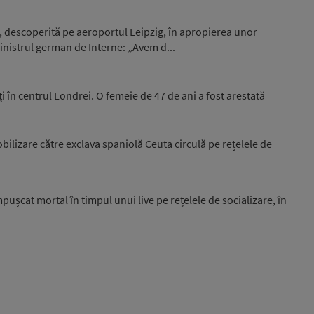
, descoperită pe aeroportul Leipzig, în apropierea unor
nistrul german de Interne: „Avem d...
i în centrul Londrei. O femeie de 47 de ani a fost arestată
ilizare către exclava spaniolă Ceuta circulă pe rețelele de
pușcat mortal în timpul unui live pe rețelele de socializare, în