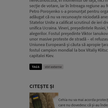
nerecunoscută, în momentul de față, nici măc
secție de votare, iar în întreaga regiune au 
Petro Poroșenko s-a pronunțat pentru organ
adăugat că nu va recunoaște niciodată anex
Statelor Unite a calificat scrutinul de ieri 
unifica Ucraina. Vineri, președintele Rusiei,
alegerilor. Fostul președinte Viktor Ianukovi
unor masive proteste de stradă – el refuza
Uniunea Europeană și căuta să apropie țara d
fostul campion mondial la box Vitaliy Klitsc
capitalei Kiev.
TAGS
stiri externe
CITEȘTE ȘI
Cehia nu va mai acorda protecți
care nu dovedesc că și-au îndepli