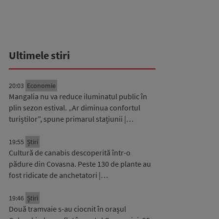
Ultimele stiri
20:03
Economie
Mangalia nu va reduce iluminatul public în
plin sezon estival. „Ar diminua confortul
turiștilor”, spune primarul stațiunii |…
19:55
Știri
Cultură de canabis descoperită într-o
pădure din Covasna. Peste 130 de plante au
fost ridicate de anchetatori |…
19:46
Știri
Două tramvaie s-au ciocnit în orașul