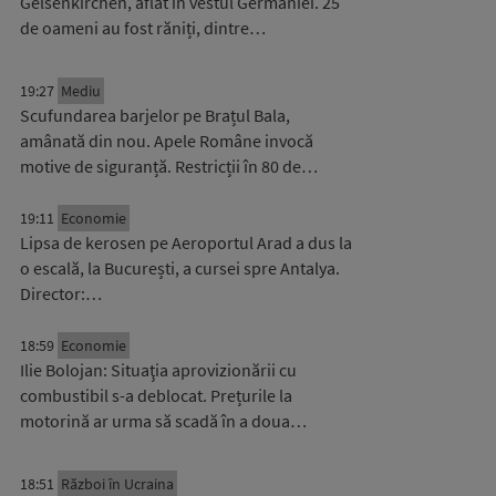
Gelsenkirchen, aflat în vestul Germaniei. 25
de oameni au fost răniți, dintre…
19:27
Mediu
Scufundarea barjelor pe Brațul Bala,
amânată din nou. Apele Române invocă
motive de siguranță. Restricții în 80 de…
19:11
Economie
Lipsa de kerosen pe Aeroportul Arad a dus la
o escală, la București, a cursei spre Antalya.
Director:…
18:59
Economie
Ilie Bolojan: Situaţia aprovizionării cu
combustibil s-a deblocat. Prețurile la
motorină ar urma să scadă în a doua…
18:51
Război în Ucraina