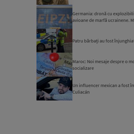
Germania: dronă cu explozibili
avioane de marfă ucrainene. Mi
Patru bărbați au fost înjunghiaț
Maroc: Noi mesaje despre o mob
socializare
Un influencer mexican a fost îm
Culiacán