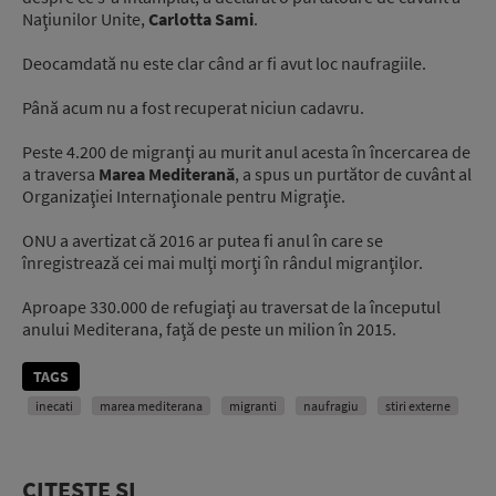
Naţiunilor Unite,
Carlotta Sami
.
Deocamdată nu este clar când ar fi avut loc naufragiile.
Până acum nu a fost recuperat niciun cadavru.
Peste 4.200 de migranţi au murit anul acesta în încercarea de
a traversa
Marea Mediterană
, a spus un purtător de cuvânt al
Organizaţiei Internaţionale pentru Migraţie.
ONU a avertizat că 2016 ar putea fi anul în care se
înregistrează cei mai mulţi morţi în rândul migranţilor.
Aproape 330.000 de refugiaţi au traversat de la începutul
anului Mediterana, faţă de peste un milion în 2015.
TAGS
inecati
marea mediterana
migranti
naufragiu
stiri externe
CITEȘTE ȘI