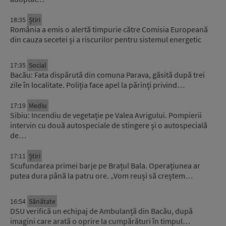
18:35
Știri
România a emis o alertă timpurie către Comisia Europeană
din cauza secetei și a riscurilor pentru sistemul energetic
17:35
Social
Bacău: Fata dispărută din comuna Parava, găsită după trei
zile în localitate. Poliția face apel la părinți privind…
17:19
Mediu
Sibiu: Incendiu de vegetație pe Valea Avrigului. Pompierii
intervin cu două autospeciale de stingere și o autospecială
de…
17:11
Știri
Scufundarea primei barje pe Brațul Bala. Operațiunea ar
putea dura până la patru ore. „Vom reuși să creștem…
16:54
Sănătate
DSU verifică un echipaj de Ambulanță din Bacău, după
imagini care arată o oprire la cumpărături în timpul…