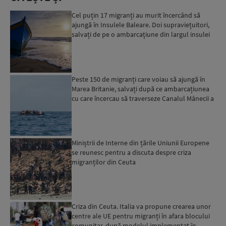
Cel puțin 17 migranți au murit încercând să
ajungă în Insulele Baleare. Doi supraviețuitori,
salvați de pe o ambarcațiune din largul insulei
Mallorca,...
Peste 150 de migranți care voiau să ajungă în
Marea Britanie, salvați după ce ambarcațiunea
cu care încercau să traverseze Canalul Mânecii a
luat foc...
Miniștrii de Interne din țările Uniunii Europene
se reunesc pentru a discuta despre criza
migranților din Ceuta
Criza din Ceuta. Italia va propune crearea unor
centre ale UE pentru migranți în afara blocului
comunitar, după modelul implementat în