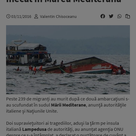
03/11/2016
Valentin Chisoceanu
Peste 239 de migranți au murit după ce două ambarcaţiuni s-
au scufundat în sudul
Mării Mediterane
, anunţă autorităţile
italiene şi Naţiunile Unite.
Doi supravieţuitori ai tragediilor, aduşi la ţărm pe insula
italiană
Lampedusa
de autorităţi, au anunțat agenţia ONU
despre ce s-a întâmplat, a declarat o purtătoare de cuvânt a