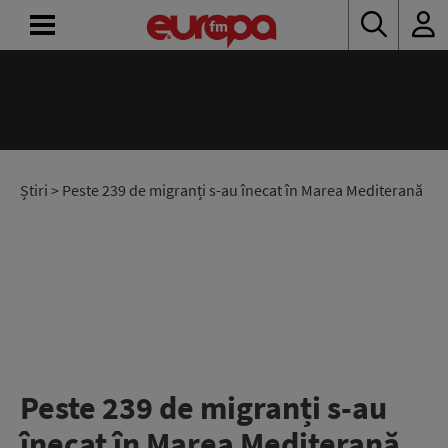
ACASĂ
ȘTIRI
RADIO
Știri
> Peste 239 de migranți s-au înecat în Marea Mediterană
CONCURSURI
PODCAST
ASCULTĂ
LIVE
Peste 239 de migranți s-au
înecat în Marea Mediterană