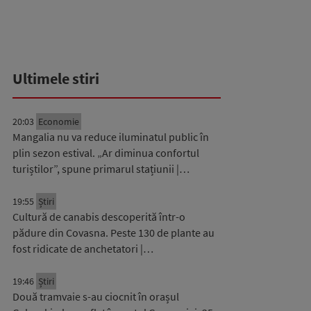
Ultimele stiri
20:03
Economie
Mangalia nu va reduce iluminatul public în
plin sezon estival. „Ar diminua confortul
turiștilor”, spune primarul stațiunii |…
19:55
Știri
Cultură de canabis descoperită într-o
pădure din Covasna. Peste 130 de plante au
fost ridicate de anchetatori |…
19:46
Știri
Două tramvaie s-au ciocnit în orașul