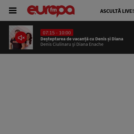
ASCULTĂ LIVE!
07:15 - 10:00
ACASĂ
Deșteptarea de vacanță cu Denis și Diana
Denis Ciulinaru și Diana Enache
ȘTIRI
RADIO
CONCURSURI
PODCAST
ASCULTĂ LIVE