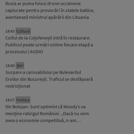
Rusia ar putea folosi drone ucrainene
capturate pentru provocări în statele baltice,
avertizează ministrul apărării din Lituania
18:45
Cultură
Coiful de la Coțofenești intră în restaurare.
Publicul poate urmări online fiecare etapă a
procesului | AUDIO
18:40
Știri
Surpare a carosabilului pe Bulevardul
Eroilor din București. Traficul se desfășoară
restricționat
18:07
Politica
Ilie Bolojan: Sunt optimist că Moody’s va
menține ratingul României. „Dacă nu vom
avea o economie competitivă, n-am…