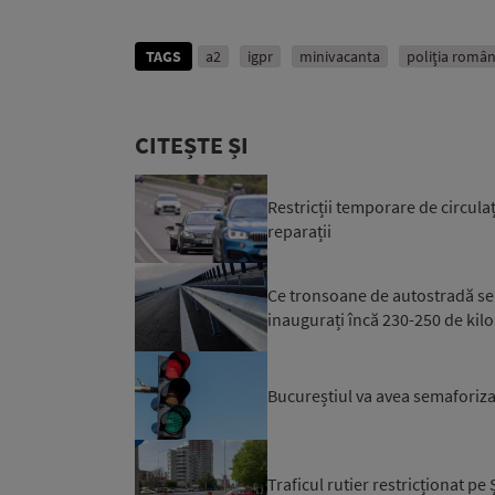
TAGS
a2
igpr
minivacanta
poliţia româ
CITEȘTE ȘI
Restricții temporare de circulaț
reparații
Ce tronsoane de autostradă se d
inaugurați încă 230-250 de kil
Bucureștiul va avea semaforizar
Traficul rutier restricționat p