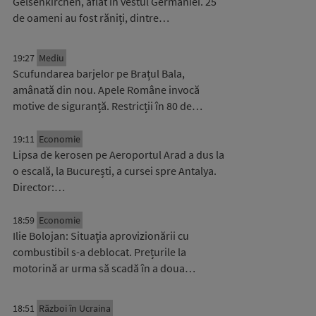
Gelsenkirchen, aflat în vestul Germaniei. 25
de oameni au fost răniți, dintre…
19:27
Mediu
Scufundarea barjelor pe Brațul Bala,
amânată din nou. Apele Române invocă
motive de siguranță. Restricții în 80 de…
19:11
Economie
Lipsa de kerosen pe Aeroportul Arad a dus la
o escală, la București, a cursei spre Antalya.
Director:…
18:59
Economie
Ilie Bolojan: Situaţia aprovizionării cu
combustibil s-a deblocat. Prețurile la
motorină ar urma să scadă în a doua…
18:51
Război în Ucraina