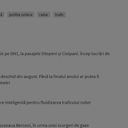
nă
politia rutiera
radar
trafic
ie pe DN1, la pasajele Otopeni și Ciolpani. Încep lucrări de
eschid din august. Până la finalul anului ar putea fi
ometri
e inteligentă pentru fluidizarea traficului rutier
e Șoseaua Berceni, în urma unei scurgeri de gaze