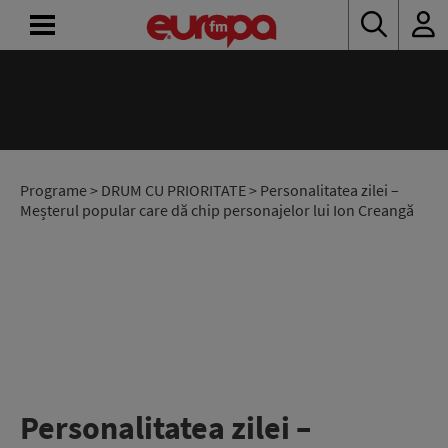
ACASĂ
ȘTIRI
RADIO
Programe
>
DRUM CU PRIORITATE
> Personalitatea zilei –
Meșterul popular care dă chip personajelor lui Ion Creangă
CONCURSURI
PODCAST
ASCULTĂ
LIVE
Personalitatea zilei –