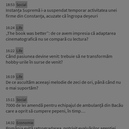
18:53
Social
Instanța Supremă i-a suspendat temporar activitatea unei
firme din Constanța, acuzate că îngropa deșeuri
16:24
Life
„The book was better”: de ce avem impresia că adaptarea
cinematografică nu se compară cu lectura?
16:22
Life
Când pasiunea devine venit: trebuie să ne transformăm
hobby-urile în surse de venit?
16:19
Life
De ce ascultăm aceeași melodie de zeci de ori, până când nu
o mai suportăm?
15:11
Social
7000 de lei amendă pentru echipajul de ambulanță din Bacău
care a oprit să cumpere pepeni, în timp…
14:32
Economie
România evită retrogradarea, potrivit evaluărilor agenției