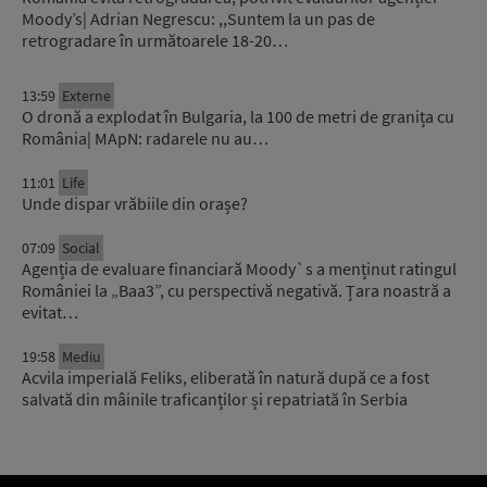
Moody’s| Adrian Negrescu: ,,Suntem la un pas de
retrogradare în următoarele 18-20…
13:59
Externe
O dronă a explodat în Bulgaria, la 100 de metri de granița cu
România| MApN: radarele nu au…
11:01
Life
Unde dispar vrăbiile din orașe?
07:09
Social
Agenția de evaluare financiară Moody`s a menținut ratingul
României la „Baa3”, cu perspectivă negativă. Țara noastră a
evitat…
19:58
Mediu
Acvila imperială Feliks, eliberată în natură după ce a fost
salvată din mâinile traficanților și repatriată în Serbia