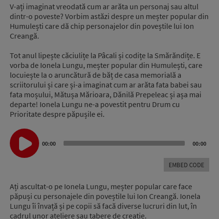
V-ați imaginat vreodată cum ar arăta un personaj sau altul
dintr-o poveste? Vorbim astăzi despre un meșter popular din
Humulești care dă chip personajelor din poveștile lui Ion
Creangă.
Tot anul lipește căciulițe la Pâcali și codițe la Smărăndițe. E
vorba de Ionela Lungu, meșter popular din Humulești, care
locuiește la o aruncătură de băț de casa memorială a
scriitorului și care și-a imaginat cum ar arăta fata babei sau
fata moșului, Mătușa Mărioara, Dănilă Prepeleac și așa mai
departe! Ionela Lungu ne-a povestit pentru Drum cu
Prioritate despre păpușile ei.
Audio
Player
00:00
00:00
EMBED CODE
Ați ascultat-o pe Ionela Lungu, meșter popular care face
păpuși cu personajele din poveștile lui Ion Creangă. Ionela
Lungu îi învață și pe copii să facă diverse lucruri din lut, în
cadrul unor ateliere sau tabere de creație.