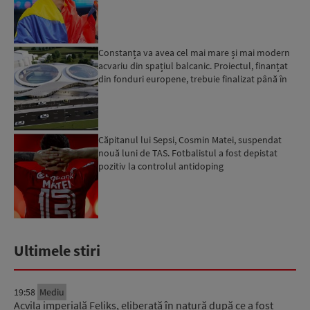
Constanța va avea cel mai mare și mai modern
acvariu din spațiul balcanic. Proiectul, finanțat
din fonduri europene, trebuie finalizat până în
2029...
Căpitanul lui Sepsi, Cosmin Matei, suspendat
nouă luni de TAS. Fotbalistul a fost depistat
pozitiv la controlul antidoping
Ultimele stiri
19:58
Mediu
Acvila imperială Feliks, eliberată în natură după ce a fost