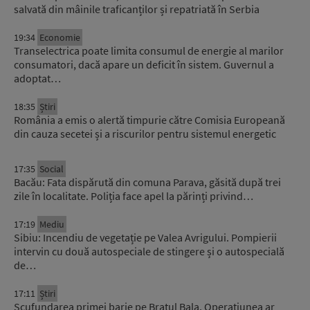
salvată din mâinile traficanților și repatriată în Serbia
19:34
Economie
Transelectrica poate limita consumul de energie al marilor
consumatori, dacă apare un deficit în sistem. Guvernul a
adoptat…
18:35
Știri
România a emis o alertă timpurie către Comisia Europeană
din cauza secetei și a riscurilor pentru sistemul energetic
17:35
Social
Bacău: Fata dispărută din comuna Parava, găsită după trei
zile în localitate. Poliția face apel la părinți privind…
17:19
Mediu
Sibiu: Incendiu de vegetație pe Valea Avrigului. Pompierii
intervin cu două autospeciale de stingere și o autospecială
de…
17:11
Știri
Scufundarea primei barje pe Brațul Bala. Operațiunea ar