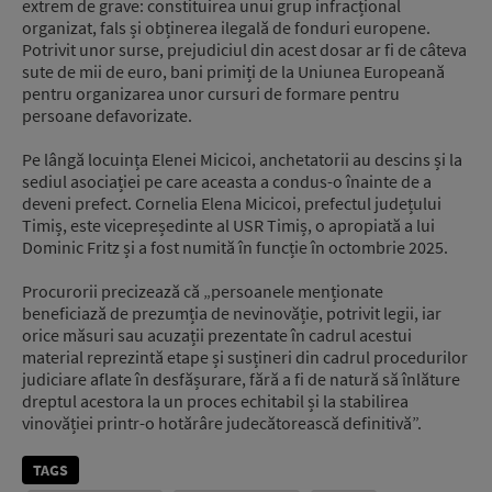
extrem de grave: constituirea unui grup infracțional
organizat, fals și obținerea ilegală de fonduri europene.
Potrivit unor surse, prejudiciul din acest dosar ar fi de câteva
sute de mii de euro, bani primiți de la Uniunea Europeană
pentru organizarea unor cursuri de formare pentru
persoane defavorizate.
Pe lângă locuința Elenei Micicoi, anchetatorii au descins și la
sediul asociației pe care aceasta a condus-o înainte de a
deveni prefect. Cornelia Elena Micicoi, prefectul județului
Timiș, este vicepreședinte al USR Timiș, o apropiată a lui
Dominic Fritz și a fost numită în funcție în octombrie 2025.
Procurorii precizează că „persoanele menționate
beneficiază de prezumția de nevinovăție, potrivit legii, iar
orice măsuri sau acuzații prezentate în cadrul acestui
material reprezintă etape și susțineri din cadrul procedurilor
judiciare aflate în desfășurare, fără a fi de natură să înlăture
dreptul acestora la un proces echitabil și la stabilirea
vinovăției printr-o hotărâre judecătorească definitivă”.
TAGS