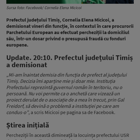
Sursa foto: Facebook/ Cornelia Elena Micicoi
Prefectul județului Timiș, Cornelia Elena Micicoi, a
demisionat vineri din funcție, în contextul în care procurorii
Parchetului European au efectuat percheziții la domiciliul
său, într-un dosar privind o presupusă fraudă cu fonduri
europene.
Update. 20:10.
Prefectul județului Timiș
a demisionat
„Mi-am înaintat demisia din funcția de prefect al județului
Timiș. Decizia îmi aparține mie și doar mie. Instituția
Prefectului reprezintă guvernul român în teritoriu, nu o
persoană. Nu voi permite ca o anchetă care vizează un
proiect derulat de o asociație de a mea în trecut, prin Gal
Freidorf, să devină o problemă a instituției pe care am
condus-o”
, a scris Micicoi pe pagina sa de Facebook.
Știrea inițială
Percheziții în această dimineață la locuința prefectului USR