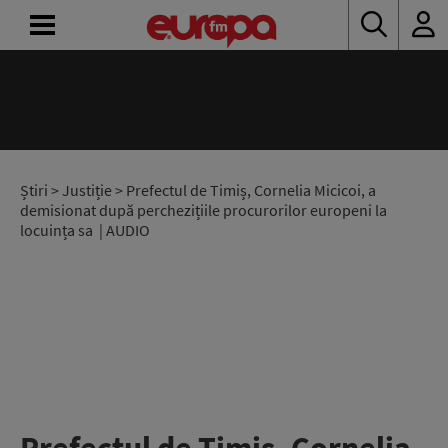
ACASĂ
ȘTIRI
RADIO
Știri
>
Justiție
> Prefectul de Timiș, Cornelia Micicoi, a
demisionat după perchezițiile procurorilor europeni la
locuința sa | AUDIO
CONCURSURI
PODCAST
ASCULTĂ
LIVE