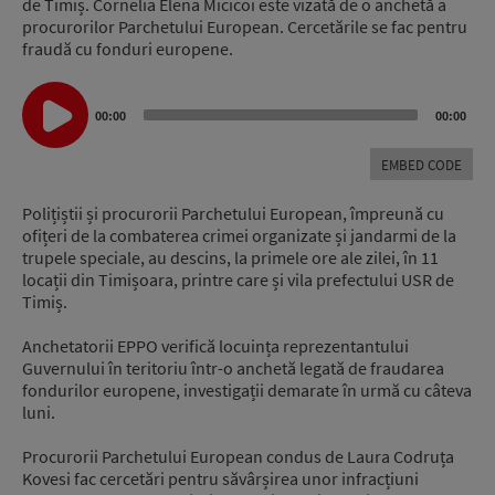
de Timiș. Cornelia Elena Micicoi este vizată de o anchetă a
procurorilor Parchetului European. Cercetările se fac pentru
fraudă cu fonduri europene.
Audio
Player
00:00
00:00
EMBED CODE
Polițiștii și procurorii Parchetului European, împreună cu
ofițeri de la combaterea crimei organizate și jandarmi de la
trupele speciale, au descins, la primele ore ale zilei, în 11
locații din Timișoara, printre care și vila prefectului USR de
Timiș.
Anchetatorii EPPO verifică locuința reprezentantului
Guvernului în teritoriu într-o anchetă legată de fraudarea
fondurilor europene, investigații demarate în urmă cu câteva
luni.
Procurorii Parchetului European condus de Laura Codruța
Kovesi fac cercetări pentru săvârșirea unor infracțiuni