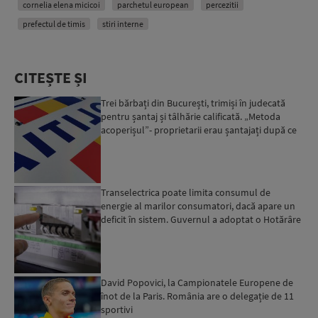
cornelia elena micicoi
parchetul european
percezitii
prefectul de timis
stiri interne
CITEȘTE ȘI
Trei bărbați din București, trimiși în judecată
pentru șantaj și tâlhărie calificată. „Metoda
acoperișul”- proprietarii erau șantajați după ce
locuinț...
Transelectrica poate limita consumul de
energie al marilor consumatori, dacă apare un
deficit în sistem. Guvernul a adoptat o Hotărâre
în acest sens...
David Popovici, la Campionatele Europene de
înot de la Paris. România are o delegație de 11
sportivi