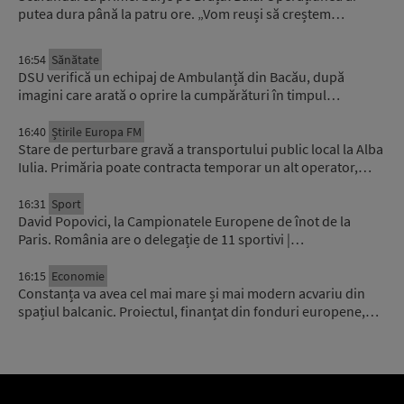
putea dura până la patru ore. „Vom reuși să creștem…
16:54
Sănătate
DSU verifică un echipaj de Ambulanță din Bacău, după
imagini care arată o oprire la cumpărături în timpul…
16:40
Știrile Europa FM
Stare de perturbare gravă a transportului public local la Alba
Iulia. Primăria poate contracta temporar un alt operator,…
16:31
Sport
David Popovici, la Campionatele Europene de înot de la
Paris. România are o delegație de 11 sportivi |…
16:15
Economie
Constanța va avea cel mai mare și mai modern acvariu din
spațiul balcanic. Proiectul, finanțat din fonduri europene,…