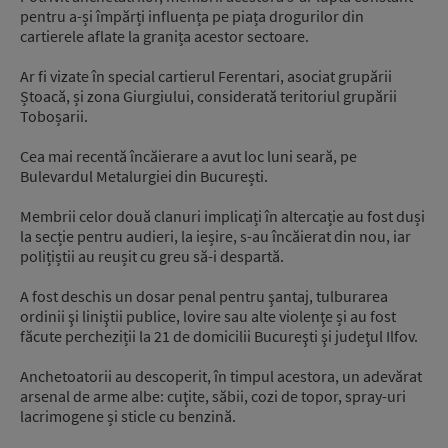
pentru a-și împărți influența pe piața drogurilor din
cartierele aflate la granița acestor sectoare.
Ar fi vizate în special cartierul Ferentari, asociat grupării
Ștoacă, și zona Giurgiului, considerată teritoriul grupării
Toboșarii.
Cea mai recentă încăierare a avut loc luni seară, pe
Bulevardul Metalurgiei din București.
Membrii celor două clanuri implicați în altercație au fost duși
la secție pentru audieri, la ieșire, s-au încăierat din nou, iar
polițiștii au reușit cu greu să-i despartă.
A fost deschis un dosar penal pentru şantaj, tulburarea
ordinii şi liniştii publice, lovire sau alte violenţe și au fost
făcute percheziții la 21 de domicilii Bucureşti şi judeţul Ilfov.
Anchetoatorii au descoperit, în timpul acestora, un adevărat
arsenal de arme albe: cuţite, săbii, cozi de topor, spray-uri
lacrimogene și sticle cu benzină.