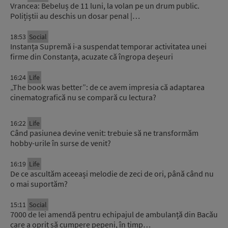
Vrancea: Bebeluș de 11 luni, la volan pe un drum public.
Polițiștii au deschis un dosar penal |…
18:53
Social
Instanța Supremă i-a suspendat temporar activitatea unei
firme din Constanța, acuzate că îngropa deșeuri
16:24
Life
„The book was better”: de ce avem impresia că adaptarea
cinematografică nu se compară cu lectura?
16:22
Life
Când pasiunea devine venit: trebuie să ne transformăm
hobby-urile în surse de venit?
16:19
Life
De ce ascultăm aceeași melodie de zeci de ori, până când nu
o mai suportăm?
15:11
Social
7000 de lei amendă pentru echipajul de ambulanță din Bacău
care a oprit să cumpere pepeni, în timp…