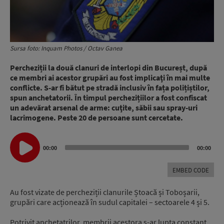
Sursa foto: Inquam Photos / Octav Ganea
Percheziții la două clanuri de interlopi din Bucureșt, după
ce membri ai acestor grupări au fost implicaţi în mai multe
conflicte. S-ar fi bătut pe stradă inclusiv în fața polițiștilor,
spun anchetatorii. În timpul perchezițiilor a fost confiscat
un adevărat arsenal de arme: cuţite, săbii sau spray-uri
lacrimogene. Peste 20 de persoane sunt cercetate.
Audio
00:00
00:00
Player
EMBED CODE
Au fost vizate de percheziții clanurile Ștoacă și Toboșarii,
grupări care acționează în sudul capitalei – sectoarele 4 și 5.
Potrivit anchetatrilor, membrii acestora s-ar lupta constant