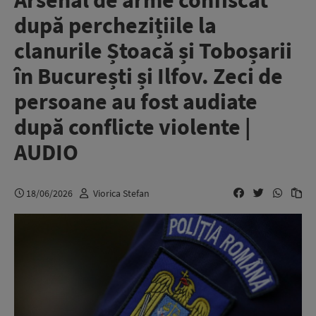
Arsenal de arme confiscat
după perchezițiile la
clanurile Ștoacă și Toboșarii
în București și Ilfov. Zeci de
persoane au fost audiate
după conflicte violente |
AUDIO
18/06/2026
Viorica Stefan