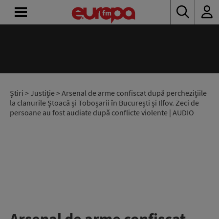
ACASĂ
ȘTIRI
RADIO
Știri
>
Justiție
> Arsenal de arme confiscat după perchezițiile
la clanurile Ștoacă și Toboșarii în București și Ilfov. Zeci de
persoane au fost audiate după conflicte violente | AUDIO
CONCURSURI
PODCAST
ASCULTĂ
LIVE