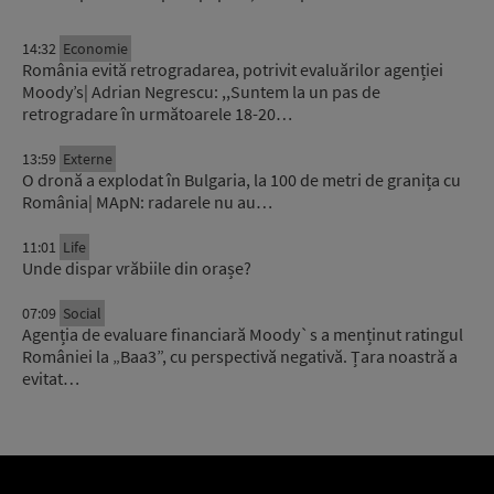
14:32
Economie
România evită retrogradarea, potrivit evaluărilor agenției
Moody’s| Adrian Negrescu: ,,Suntem la un pas de
retrogradare în următoarele 18-20…
13:59
Externe
O dronă a explodat în Bulgaria, la 100 de metri de granița cu
România| MApN: radarele nu au…
11:01
Life
Unde dispar vrăbiile din orașe?
07:09
Social
Agenția de evaluare financiară Moody`s a menținut ratingul
României la „Baa3”, cu perspectivă negativă. Țara noastră a
evitat…