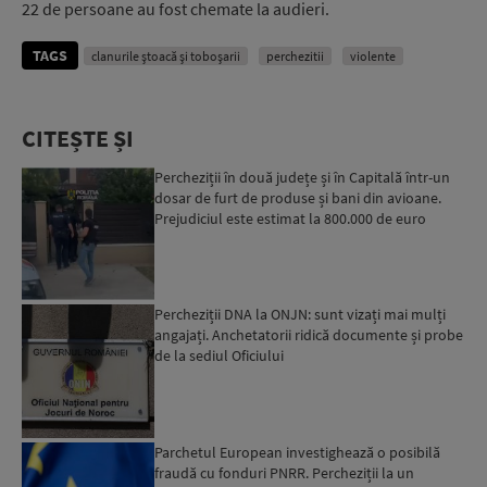
22 de persoane au fost chemate la audieri.
TAGS
clanurile ștoacă și toboșarii
perchezitii
violente
CITEȘTE ȘI
Percheziții în două județe și în Capitală într-un
dosar de furt de produse și bani din avioane.
Prejudiciul este estimat la 800.000 de euro
Percheziții DNA la ONJN: sunt vizați mai mulți
angajați. Anchetatorii ridică documente și probe
de la sediul Oficiului
Parchetul European investighează o posibilă
fraudă cu fonduri PNRR. Percheziții la un