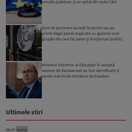
consiliu județean și un spital din sudul țării
Sute de persoane au ieșit la pensie sau au
primit ilegal pensii majorate cu ajutorul unei
grupări din care fac parte și funcționari publici.
Percheziț...
Ministrul interimar al Educației: În această
sesiune de Bacalaureat au fost identificate și
oprite mai multe tentative de fraudare
Ultimele stiri
08:25
Social