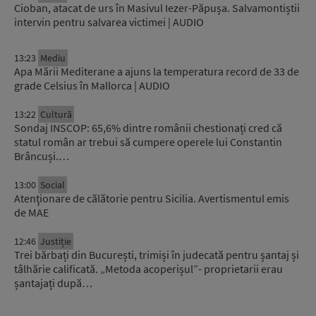
Cioban, atacat de urs în Masivul Iezer-Păpușa. Salvamontiștii
intervin pentru salvarea victimei | AUDIO
13:23
Mediu
Apa Mării Mediterane a ajuns la temperatura record de 33 de
grade Celsius în Mallorca | AUDIO
13:22
Cultură
Sondaj INSCOP: 65,6% dintre românii chestionați cred că
statul român ar trebui să cumpere operele lui Constantin
Brâncuși.…
13:00
Social
Atenţionare de călătorie pentru Sicilia. Avertismentul emis
de MAE
12:46
Justiție
Trei bărbați din București, trimiși în judecată pentru șantaj și
tâlhărie calificată. „Metoda acoperișul”- proprietarii erau
șantajați după…