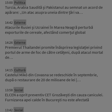
15:00
Politica
Turcia, Arabia Saudită și Pakistanul au semnat un acord de
apărare: „Un atac asupra uneia dintre țări va…
14:42
Externe
Atacurile Rusiei și Ucrainei în Marea Neagră perturbă
exporturile de cereale, afectând comerțul global
14:26
Externe
Premierul Thailandei promite înăsprirea legislației privind
portul de arme de foc de către cetățeni, după atacul mortal
de…
14:15
Cultură
Castelul Mikó din Covasna se redeschide în septembrie,
după o restaurare de 20 de milioane de lei |…
13:58
Social
ELCEN a oprit preventiv CET Grozăvești din cauza caniculei.
Furnizarea apei calde în Bucureşti nu este afectată
13:42
Social