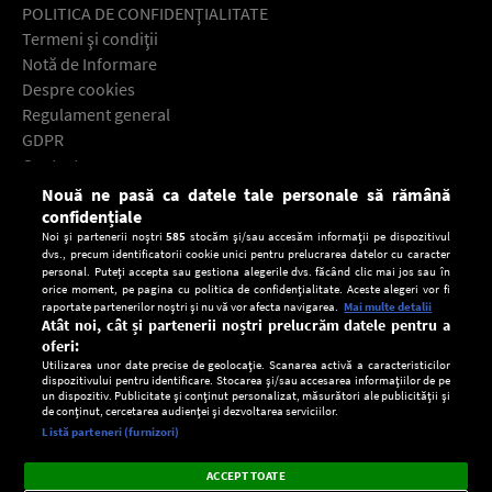
POLITICA DE CONFIDENŢIALITATE
Termeni şi condiţii
Notă de Informare
Despre cookies
Regulament general
GDPR
Contact
Nouă ne pasă ca datele tale personale să rămână
Descarcă gratuit aplicaţia Europa FM pentru smartphone:
confidențiale
Noi și partenerii noștri
585
stocăm și/sau accesăm informații pe dispozitivul
dvs., precum identificatorii cookie unici pentru prelucrarea datelor cu caracter
personal. Puteți accepta sau gestiona alegerile dvs. făcând clic mai jos sau în
orice moment, pe pagina cu politica de confidențialitate. Aceste alegeri vor fi
raportate partenerilor noștri și nu vă vor afecta navigarea.
Mai multe detalii
Atât noi, cât și partenerii noștri prelucrăm datele pentru a
oferi:
Utilizarea unor date precise de geolocație. Scanarea activă a caracteristicilor
dispozitivului pentru identificare. Stocarea și/sau accesarea informațiilor de pe
un dispozitiv. Publicitate și conținut personalizat, măsurători ale publicității și
de conținut, cercetarea audienței și dezvoltarea serviciilor.
Setări:
Listă parteneri (furnizori)
Ascultă Europa FM în aplicație
Dark
×
Instalează
Radio live, podcasturi, știri și alerte
ACCEPT TOATE
Mode
importante.