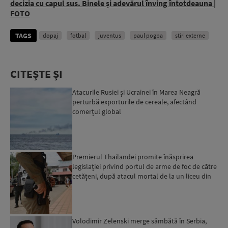
decizia cu capul sus. Binele și adevărul înving întotdeauna |
FOTO
TAGS
dopaj
fotbal
juventus
paul pogba
stiri externe
CITEȘTE ȘI
Atacurile Rusiei și Ucrainei în Marea Neagră
perturbă exporturile de cereale, afectând
comerțul global
Premierul Thailandei promite înăsprirea
legislației privind portul de arme de foc de către
cetățeni, după atacul mortal de la un liceu din
Bangkok...
Volodimir Zelenski merge sâmbătă în Serbia,