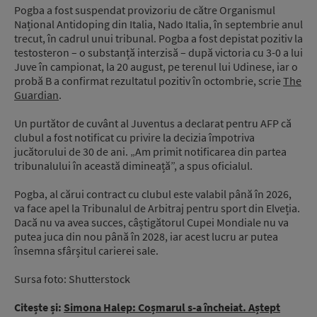
Pogba a fost suspendat provizoriu de către Organismul
Național Antidoping din Italia, Nado Italia, în septembrie anul
trecut, în cadrul unui tribunal. Pogba a fost depistat pozitiv la
testosteron – o substanță interzisă – după victoria cu 3-0 a lui
Juve în campionat, la 20 august, pe terenul lui Udinese, iar o
probă B a confirmat rezultatul pozitiv în octombrie, scrie
The
Guardian
.
Un purtător de cuvânt al Juventus a declarat pentru AFP că
clubul a fost notificat cu privire la decizia împotriva
jucătorului de 30 de ani. „Am primit notificarea din partea
tribunalului în această dimineață”, a spus oficialul.
Pogba, al cărui contract cu clubul este valabil până în 2026,
va face apel la Tribunalul de Arbitraj pentru sport din Elveția.
Dacă nu va avea succes, câștigătorul Cupei Mondiale nu va
putea juca din nou până în 2028, iar acest lucru ar putea
însemna sfârșitul carierei sale.
Sursa foto: Shutterstock
Citește și:
Simona Halep: Coșmarul s-a încheiat. Aștept