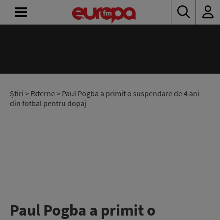
ACASĂ
ȘTIRI
RADIO
Știri
>
Externe
> Paul Pogba a primit o suspendare de 4 ani
din fotbal pentru dopaj
CONCURSURI
PODCAST
ASCULTĂ
LIVE
Paul Pogba a primit o