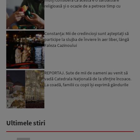
religioasă și o ocazie de a petrece timp cu
familia
Constanța: Mii de credincioși sunt așteptați să
participe la slujba de Înviere în aer liber, lângă
Faleza Cazinoului
REPORTAJ. Sute de mii de oameni au venit să
vadă Catedrala Națională de la sfințire încoace.
La coadă, familii cu copii își exprimă gândurile
înainte ...
Ultimele stiri