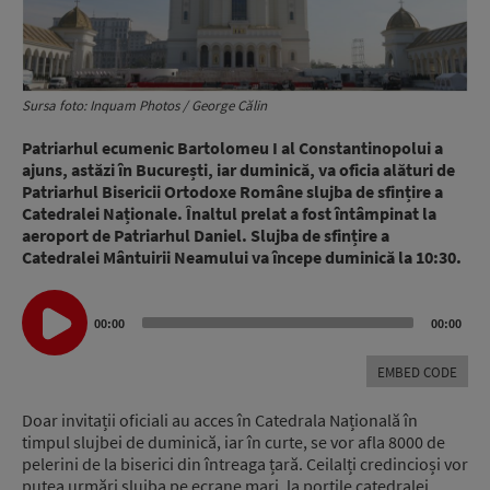
Sursa foto: Inquam Photos / George Călin
Patriarhul ecumenic Bartolomeu I al Constantinopolui a
ajuns, astăzi în București, iar duminică, va oficia alături de
Patriarhul Bisericii Ortodoxe Române slujba de sfințire a
Catedralei Naționale. Înaltul prelat a fost întâmpinat la
aeroport de Patriarhul Daniel. Slujba de sfințire a
Catedralei Mântuirii Neamului va începe duminică la 10:30.
Audio
00:00
00:00
Player
EMBED CODE
Doar invitații oficiali au acces în Catedrala Națională în
timpul slujbei de duminică, iar în curte, se vor afla 8000 de
pelerini de la biserici din întreaga țară. Ceilalți credincioși vor
putea urmări slujba pe ecrane mari, la porțile catedralei.