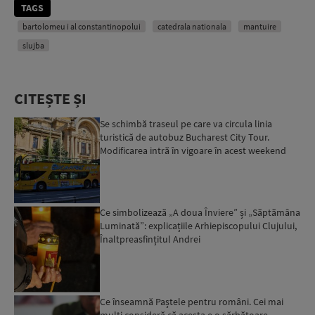
TAGS
bartolomeu i al constantinopolui
catedrala nationala
mantuire
slujba
CITEȘTE ȘI
Se schimbă traseul pe care va circula linia
turistică de autobuz Bucharest City Tour.
Modificarea intră în vigoare în acest weekend
Ce simbolizează „A doua Înviere” și „Săptămâna
Luminată”: explicațiile Arhiepiscopului Clujului,
Înaltpreasfințitul Andrei
Ce înseamnă Paștele pentru români. Cei mai
mulți consideră că acesta e o sărbătoare