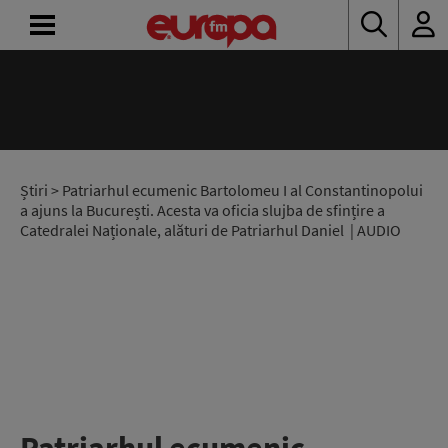
ACASĂ
ȘTIRI
RADIO
Știri
> Patriarhul ecumenic Bartolomeu I al Constantinopolui
a ajuns la București. Acesta va oficia slujba de sfințire a
Catedralei Naționale, alături de Patriarhul Daniel | AUDIO
CONCURSURI
PODCAST
ASCULTĂ
LIVE