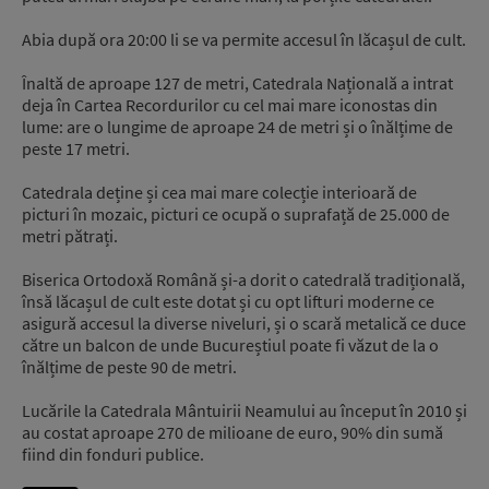
Abia după ora 20:00 li se va permite accesul în lăcașul de cult.
Înaltă de aproape 127 de metri, Catedrala Națională a intrat
deja în Cartea Recordurilor cu cel mai mare iconostas din
lume: are o lungime de aproape 24 de metri și o înălțime de
peste 17 metri.
Catedrala deține și cea mai mare colecție interioară de
picturi în mozaic, picturi ce ocupă o suprafață de 25.000 de
metri pătrați.
Biserica Ortodoxă Română și-a dorit o catedrală tradițională,
însă lăcașul de cult este dotat și cu opt lifturi moderne ce
asigură accesul la diverse niveluri, și o scară metalică ce duce
către un balcon de unde Bucureștiul poate fi văzut de la o
înălțime de peste 90 de metri.
Lucările la Catedrala Mântuirii Neamului au început în 2010 și
au costat aproape 270 de milioane de euro, 90% din sumă
fiind din fonduri publice.