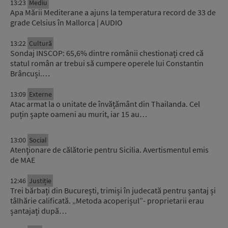
13:23
Mediu
Apa Mării Mediterane a ajuns la temperatura record de 33 de
grade Celsius în Mallorca | AUDIO
13:22
Cultură
Sondaj INSCOP: 65,6% dintre românii chestionați cred că
statul român ar trebui să cumpere operele lui Constantin
Brâncuși.…
13:09
Externe
Atac armat la o unitate de învățământ din Thailanda. Cel
puțin șapte oameni au murit, iar 15 au…
13:00
Social
Atenţionare de călătorie pentru Sicilia. Avertismentul emis
de MAE
12:46
Justiție
Trei bărbați din București, trimiși în judecată pentru șantaj și
tâlhărie calificată. „Metoda acoperișul”- proprietarii erau
șantajați după…