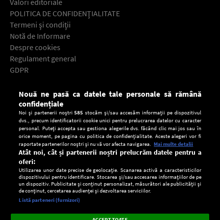
Valori editoriale
POLITICA DE CONFIDENŢIALITATE
Termeni şi condiţii
Notă de Informare
Despre cookies
Regulament general
GDPR
Contact
Nouă ne pasă ca datele tale personale să rămână
Descarcă gratuit aplicaţia Europa FM pentru smartphone:
confidențiale
Noi și partenerii noștri
585
stocăm și/sau accesăm informații pe dispozitivul
dvs., precum identificatorii cookie unici pentru prelucrarea datelor cu caracter
personal. Puteți accepta sau gestiona alegerile dvs. făcând clic mai jos sau în
orice moment, pe pagina cu politica de confidențialitate. Aceste alegeri vor fi
raportate partenerilor noștri și nu vă vor afecta navigarea.
Mai multe detalii
Atât noi, cât și partenerii noștri prelucrăm datele pentru a
oferi:
Utilizarea unor date precise de geolocație. Scanarea activă a caracteristicilor
dispozitivului pentru identificare. Stocarea și/sau accesarea informațiilor de pe
un dispozitiv. Publicitate și conținut personalizat, măsurători ale publicității și
de conținut, cercetarea audienței și dezvoltarea serviciilor.
Setări:
Listă parteneri (furnizori)
Ascultă Europa FM în aplicație
Dark
×
Instalează
Radio live, podcasturi, știri și alerte
ACCEPT TOATE