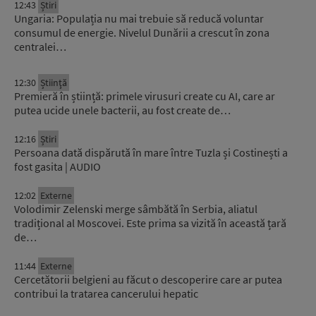
12:43
Știri
Ungaria: Populația nu mai trebuie să reducă voluntar
consumul de energie. Nivelul Dunării a crescut în zona
centralei…
12:30
Știinţă
Premieră în știință: primele virusuri create cu AI, care ar
putea ucide unele bacterii, au fost create de…
12:16
Știri
Persoana dată dispărută în mare între Tuzla și Costinești a
fost gasita | AUDIO
12:02
Externe
Volodimir Zelenski merge sâmbătă în Serbia, aliatul
tradițional al Moscovei. Este prima sa vizită în această țară
de…
11:44
Externe
Cercetătorii belgieni au făcut o descoperire care ar putea
contribui la tratarea cancerului hepatic