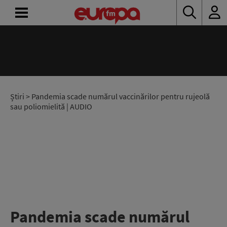
ACASĂ
ȘTIRI
RADIO
Știri
> Pandemia scade numărul vaccinărilor pentru rujeolă
sau poliomielită | AUDIO
CONCURSURI
PODCAST
ASCULTĂ
LIVE
Pandemia scade numărul