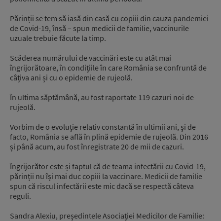
Părinții se tem să iasă din casă cu copiii din cauza pandemiei
de Covid-19, însă – spun medicii de familie, vaccinurile
uzuale trebuie făcute la timp.
Scăderea numărului de vaccinări este cu atât mai
îngrijorătoare, în condițiile în care România se confruntă de
câțiva ani și cu o epidemie de rujeolă.
În ultima săptămână, au fost raportate 119 cazuri noi de
rujeolă.
Vorbim de o evoluție relativ constantă în ultimii ani, și de
facto, România se află în plină epidemie de rujeolă. Din 2016
și până acum, au fost înregistrate 20 de mii de cazuri.
Îngrijorător este și faptul că de teama infectării cu Covid-19,
părinții nu își mai duc copiii la vaccinare. Medicii de familie
spun că riscul infectării este mic dacă se respectă câteva
reguli.
Sandra Alexiu, președintele Asociației Medicilor de Familie: