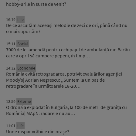
hobby-urile în surse de venit?
16:19
Life
De ce ascultăm aceeași melodie de zeci de ori, până când nu
o mai suportăm?
15:11
Social
7000 de lei amendă pentru echipajul de ambulanță din Bacău
care a oprit să cumpere pepeni, în timp…
14:32
Economie
România evită retrogradarea, potrivit evaluărilor agenției
Moody’s| Adrian Negrescu: ,,Suntem la un pas de
retrogradare în următoarele 18-20…
13:59
Externe
O dronă a explodat în Bulgaria, la 100 de metri de granița cu
România| MApN: radarele nu au…
11:01
Life
Unde dispar vrăbiile din orașe?