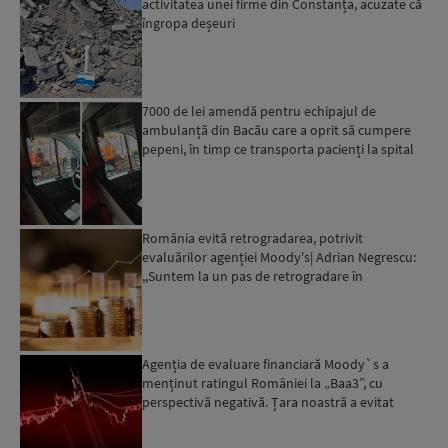
activitatea unei firme din Constanța, acuzate că
îngropa deșeuri
7000 de lei amendă pentru echipajul de
ambulanță din Bacău care a oprit să cumpere
pepeni, în timp ce transporta pacienți la spital
România evită retrogradarea, potrivit
evaluărilor agenției Moody's| Adrian Negrescu:
,,Suntem la un pas de retrogradare în
următoarele 18-20 de luni, ...
Agenția de evaluare financiară Moody`s a
menținut ratingul României la „Baa3”, cu
perspectivă negativă. Țara noastră a evitat
momentan retrogradarea...