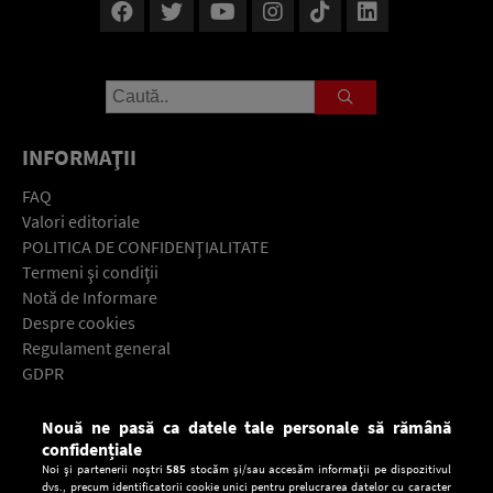
INFORMAŢII
FAQ
Valori editoriale
POLITICA DE CONFIDENŢIALITATE
Termeni şi condiţii
Notă de Informare
Despre cookies
Regulament general
GDPR
Contact
Nouă ne pasă ca datele tale personale să rămână
Descarcă gratuit aplicaţia Europa FM pentru smartphone:
confidențiale
Noi și partenerii noștri
585
stocăm și/sau accesăm informații pe dispozitivul
dvs., precum identificatorii cookie unici pentru prelucrarea datelor cu caracter