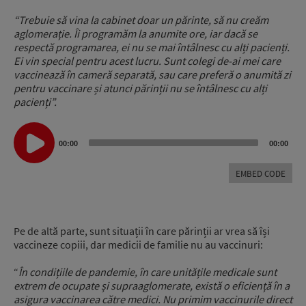
“Trebuie să vina la cabinet doar un părinte, să nu creăm
aglomerație. Îi programăm la anumite ore, iar dacă se
respectă programarea, ei nu se mai întâlnesc cu alți pacienți.
Ei vin special pentru acest lucru. Sunt colegi de-ai mei care
vaccinează în cameră separată, sau care preferă o anumită zi
pentru vaccinare și atunci părinții nu se întâlnesc cu alți
pacienți”.
Audio
00:00
00:00
Player
EMBED CODE
Pe de altă parte, sunt situații în care părinții ar vrea să își
vaccineze copiii, dar medicii de familie nu au vaccinuri:
“
În condițiile de pandemie, în care unitățile medicale sunt
extrem de ocupate și supraaglomerate, există o eficiență în a
asigura vaccinarea către medici. Nu primim vaccinurile direct