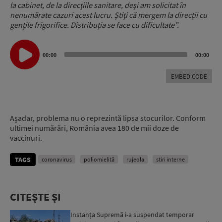
la cabinet, de la direcțiile sanitare, deși am solicitat în
nenumărate cazuri acest lucru. Știți că mergem la direcții cu
gențile frigorifice. Distribuția se face cu dificultate”.
Audio
Player
00:00
00:00
EMBED CODE
Așadar, problema nu o reprezintă lipsa stocurilor. Conform
ultimei numărări, România avea 180 de mii doze de
vaccinuri.
TAGS
coronavirus
poliomielită
rujeola
stiri interne
CITEȘTE ȘI
Instanța Supremă i-a suspendat temporar