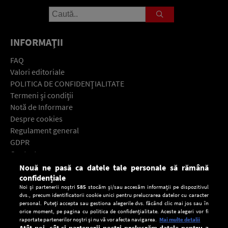
INFORMAŢII
FAQ
Valori editoriale
POLITICA DE CONFIDENŢIALITATE
Termeni şi condiţii
Notă de Informare
Despre cookies
Regulament general
GDPR
Contact
Nouă ne pasă ca datele tale personale să rămână
Descarcă gratuit aplicaţia Europa FM pentru smartphone:
confidențiale
Noi și partenerii noștri
585
stocăm și/sau accesăm informații pe dispozitivul
dvs., precum identificatorii cookie unici pentru prelucrarea datelor cu caracter
personal. Puteți accepta sau gestiona alegerile dvs. făcând clic mai jos sau în
orice moment, pe pagina cu politica de confidențialitate. Aceste alegeri vor fi
raportate partenerilor noștri și nu vă vor afecta navigarea.
Mai multe detalii