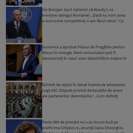
Ilie Bolojan: Sunt optimist că Moody’s va
menține ratingul României. „Dacă nu vom avea
o economie competitivă, n-am făcut nimic”. Ce
spune despre viit...
Guvernul a aprobat Planul de Pregătire pentru
Riscuri în energie. Marii consumatori pot fi
deconectați în cazul unor dezechilibre majore în
sistemul e...
Schimb de replici în Senat înainte de adoptarea
Legii ANI. Dispute privind declarațiile de avere
ale partenerilor demnitarilor: „Cum definiți
amantele...
Peste 900 de primării nu s-au înscris încă pe
platforma Ghișeul.ro, anunță Oana Gheorghiu.