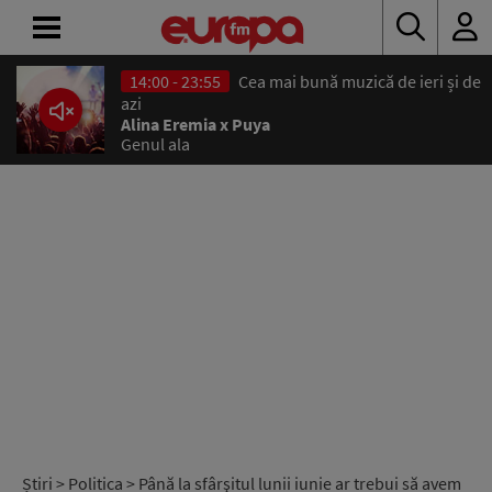
14:00 - 23:55
Cea mai bună muzică de ieri și de
ACASĂ
azi
Alina Eremia x Puya
Genul ala
ȘTIRI
RADIO
CONCURSURI
PODCAST
ASCULTĂ
LIVE
Știri
>
Politica
> Până la sfârşitul lunii iunie ar trebui să avem