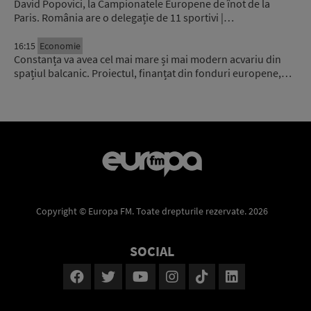
David Popovici, la Campionatele Europene de înot de la
Paris. România are o delegație de 11 sportivi |…
16:15
Economie
Constanța va avea cel mai mare și mai modern acvariu din
spațiul balcanic. Proiectul, finanțat din fonduri europene,…
Copyright © Europa FM. Toate drepturile rezervate. 2026
SOCIAL