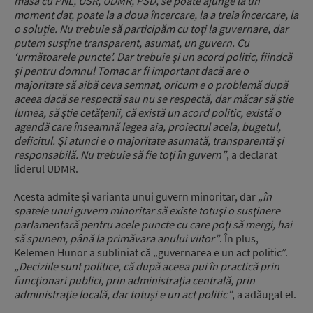
masă cu PNL, USR, UDMR, PSD, se poate ajunge la un
moment dat, poate la a doua încercare, la a treia încercare, la
o soluţie. Nu trebuie să participăm cu toţi la guvernare, dar
putem susţine transparent, asumat, un guvern. Cu
‘următoarele puncte’. Dar trebuie şi un acord politic, fiindcă
şi pentru domnul Tomac ar fi important dacă are o
majoritate să aibă ceva semnat, oricum e o problemă după
aceea dacă se respectă sau nu se respectă, dar măcar să ştie
lumea, să ştie cetăţenii, că există un acord politic, există o
agendă care înseamnă legea aia, proiectul acela, bugetul,
deficitul. Şi atunci e o majoritate asumată, transparentă şi
responsabilă. Nu trebuie să fie toţi în guvern”
, a declarat
liderul UDMR.
Acesta admite și varianta unui guvern minoritar, dar
„în
spatele unui guvern minoritar să existe totuşi o susţinere
parlamentară pentru acele puncte cu care poţi să mergi, hai
să spunem, până la primăvara anului viitor”
. În plus,
Kelemen Hunor a subliniat că „guvernarea e un act politic”.
„Deciziile sunt politice, că după aceea pui în practică prin
funcţionari publici, prin administraţia centrală, prin
administraţie locală, dar totuşi e un act politic”
, a adăugat el.