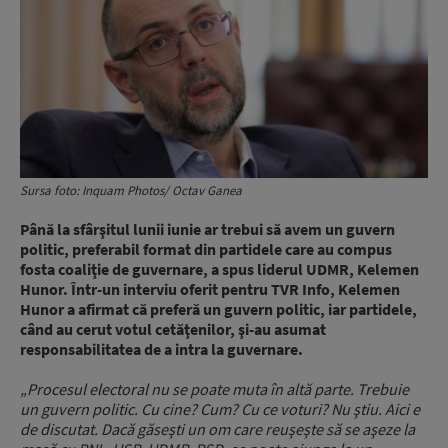
Sursa foto: Inquam Photos/ Octav Ganea
Până la sfârşitul lunii iunie ar trebui să avem un guvern
politic, preferabil format din partidele care au compus
fosta coaliţie de guvernare, a spus liderul UDMR, Kelemen
Hunor. Într-un interviu oferit pentru TVR Info, Kelemen
Hunor a afirmat că preferă un guvern politic, iar partidele,
când au cerut votul cetăţenilor, şi-au asumat
responsabilitatea de a intra la guvernare.
„Procesul electoral nu se poate muta în altă parte. Trebuie
un guvern politic. Cu cine? Cum? Cu ce voturi? Nu ştiu. Aici e
de discutat. Dacă găseşti un om care reuşeşte să se aşeze la