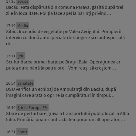
17:35
Social
Bacău: Fata dispărută din comuna Parava, găsită după trei
zile în localitate. Poliția face apel la părinți privind…
17:19
Mediu
Sibiu: Incendiu de vegetație pe Valea Avrigului. Pompierii
intervin cu două autospeciale de stingere și o autospecială
de…
17:11
Știri
Scufundarea primei barje pe Brațul Bala. Operațiunea ar
putea dura până la patru ore. „Vom reuși să creștem…
16:54
Sănătate
DSU verifică un echipaj de Ambulanță din Bacău, după
imagini care arată o oprire la cumpărături în timpul…
16:40
Știrile Europa FM
Stare de perturbare gravă a transportului public local la Alba
Iulia. Primăria poate contracta temporar un alt operator,…
16:31
Sport