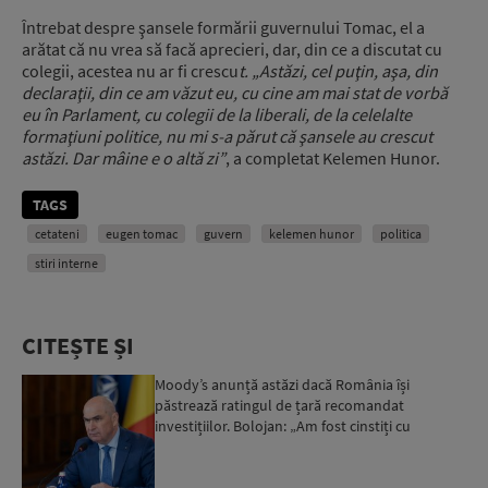
Întrebat despre şansele formării guvernului Tomac, el a
arătat că nu vrea să facă aprecieri, dar, din ce a discutat cu
colegii, acestea nu ar fi crescu
t. „Astăzi, cel puţin, aşa, din
declaraţii, din ce am văzut eu, cu cine am mai stat de vorbă
eu în Parlament, cu colegii de la liberali, de la celelalte
formaţiuni politice, nu mi s-a părut că şansele au crescut
astăzi. Dar mâine e o altă zi”
, a completat Kelemen Hunor.
TAGS
cetateni
eugen tomac
guvern
kelemen hunor
politica
stiri interne
CITEȘTE ȘI
Moody’s anunță astăzi dacă România își
păstrează ratingul de țară recomandat
investițiilor. Bolojan: „Am fost cinstiți cu
românii. Am muncit din greu”...