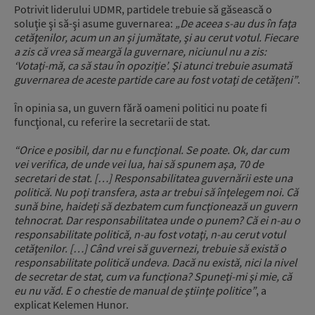
Potrivit liderului UDMR, partidele trebuie să găsească o
soluţie şi să-şi asume guvernarea:
„De aceea s-au dus în faţa
cetăţenilor, acum un an şi jumătate, şi au cerut votul. Fiecare
a zis că vrea să meargă la guvernare, niciunul nu a zis:
‘Votaţi-mă, ca să stau în opoziţie’. Şi atunci trebuie asumată
guvernarea de aceste partide care au fost votaţi de cetăţeni”
.
În opinia sa, un guvern fără oameni politici nu poate fi
funcţional, cu referire la secretarii de stat.
“Orice e posibil, dar nu e funcţional. Se poate. Ok, dar cum
vei verifica, de unde vei lua, hai să spunem aşa, 70 de
secretari de stat. […] Responsabilitatea guvernării este una
politică. Nu poţi transfera, asta ar trebui să înţelegem noi. Că
sună bine, haideţi să dezbatem cum funcţionează un guvern
tehnocrat. Dar responsabilitatea unde o punem? Că ei n-au o
responsabilitate politică, n-au fost votaţi, n-au cerut votul
cetăţenilor. […] Când vrei să guvernezi, trebuie să există o
responsabilitate politică undeva. Dacă nu există, nici la nivel
de secretar de stat, cum va funcţiona? Spuneţi-mi şi mie, că
eu nu văd. E o chestie de manual de ştiinţe politice”
, a
explicat Kelemen Hunor.