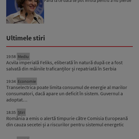
Până la ce dată se pot înrola pentru a nu pierde
fondurile ...
Ultimele stiri
19:58
Mediu
Acvila imperială Feliks, eliberată în natură după ce a fost
salvată din mâinile traficanților și repatriată în Serbia
19:34
Economie
Transelectrica poate limita consumul de energie al marilor
consumatori, dacă apare un deficit în sistem. Guvernul a
adoptat…
18:35
Știri
România a emis o alertă timpurie către Comisia Europeană
din cauza secetei și a riscurilor pentru sistemul energetic