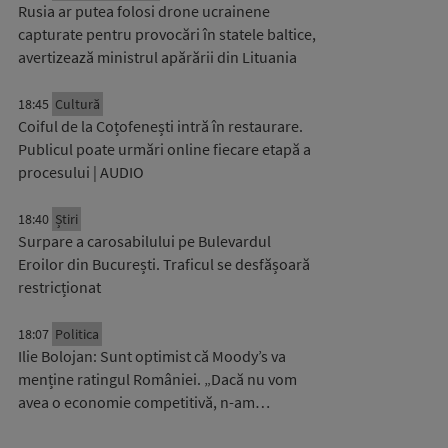
Rusia ar putea folosi drone ucrainene
capturate pentru provocări în statele baltice,
avertizează ministrul apărării din Lituania
18:45
Cultură
Coiful de la Coțofenești intră în restaurare.
Publicul poate urmări online fiecare etapă a
procesului | AUDIO
18:40
Știri
Surpare a carosabilului pe Bulevardul
Eroilor din București. Traficul se desfășoară
restricționat
18:07
Politica
Ilie Bolojan: Sunt optimist că Moody’s va
menține ratingul României. „Dacă nu vom
avea o economie competitivă, n-am…