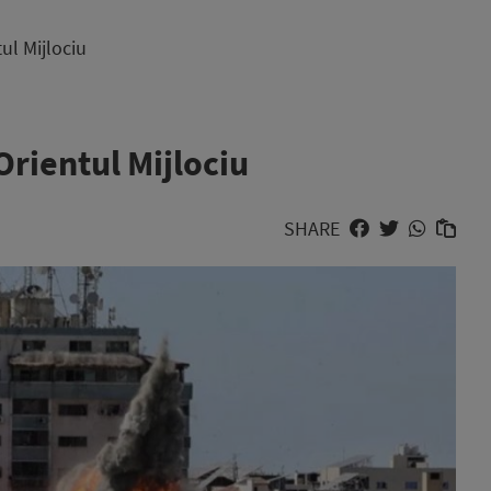
tul Mijlociu
 Orientul Mijlociu
SHARE