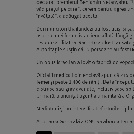
declarat premierul Benjamin Netanyahu. “Un 
văd preţul pe care îl cerem pentru agresiune
învăţată”, a adăugat acesta.
Doi muncitori thailandezi au fost ucişi şi ş
asupra unei ferme israeliene aflată lângă g
responsabilitatea. Rachete au fost lansate 
Autorităţile susțin că 12 persoane au fost uci
Un obuz israelian a lovit o fabrică de vopsel
Oficialii medicali din enclavă spun că 215 de 
femei şi peste 1.400 de răniţi. De la încep
distruse sau grav avariate, inclusiv şase spi
primară, a anunţat agenţia umanitară a Orga
Mediatorii şi-au intensificat eforturile diplo
Adunarea Generală a ONU va aborda tema conf