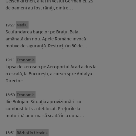
Gelsenkirchen, aflat în vestul Germaniei. 25
de oameni au fost răniți, dintre…
19:27
Mediu
Scufundarea barjelor pe Brațul Bala,
amânată din nou. Apele Române invocă
motive de siguranță. Restricții în 80 de…
19:11
Economie
Lipsa de kerosen pe Aeroportul Arad a dus la
o escală, la București, a cursei spre Antalya.
Director:…
18:59
Economie
Ilie Bolojan: Situaţia aprovizionării cu
combustibil s-a deblocat. Prețurile la
motorină ar urma să scadă în a doua…
18:51
Război în Ucraina