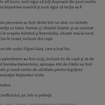
alt lucru: sunt sigur că toţi duşmanii din jurul nostru
a împotriva noastră şi sunt sigur că lecţia va fi
apte persoane au fost rănite într-un atac cu rachete
raniţa cu Gaza. Hamas şi Jihadul Islamic şi-au asumat
şi în oraşele Ashdod şi Beersheba, situate mai la nord.
se în Israel, inclusiv doi copii.
uri din sudul Fâşiei Gaza, care a luat foc.
palestinieni au fost ucişi, inclusiv 61 de copii şi 36 de
utul bombardamentelor, aproape 450 de clădiri au fost
tale şi nouă centre de sănătate pentru îngrijirea
nizaţiei Naţiunilor Unite.
matice.
lictului, joi, într-o ședință.