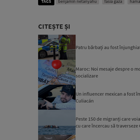
TAGS
benjamin netanyahu
fasia gaza
hama
CITEȘTE ȘI
Patru bărbați au fost înjunghiaț
Maroc: Noi mesaje despre o mob
socializare
Un influencer mexican a fost îm
Culiacán
Peste 150 de migranți care voi
cu care încercau să traverseze C