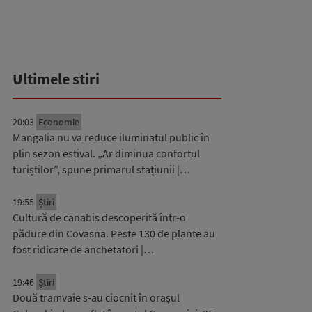
Ultimele stiri
20:03
Economie
Mangalia nu va reduce iluminatul public în
plin sezon estival. „Ar diminua confortul
turiștilor”, spune primarul stațiunii |…
19:55
Știri
Cultură de canabis descoperită într-o
pădure din Covasna. Peste 130 de plante au
fost ridicate de anchetatori |…
19:46
Știri
Două tramvaie s-au ciocnit în orașul