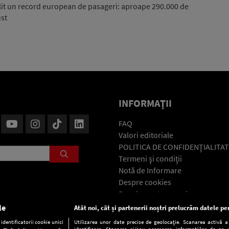
ilit un record european de pasageri: aproape 290.000 de
ust
INFORMAŢII
FAQ
Valori editoriale
POLITICA DE CONFIDENŢIALITAT
Termeni şi condiţii
Notă de Informare
Despre cookies
Regulament general
GDPR
le
Atât noi, cât și partenerii noștri prelucrăm datele pen
Contact
dentificatorii cookie unici
Utilizarea unor date precise de geolocație. Scanarea activă a c
identificare. Stocarea și/sau accesarea informațiilor de pe u