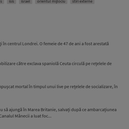
s
isis
israel
orientul mijlociu
stiri externe
i în centrul Londrei. O femeie de 47 de ani a fost arestată
ilizare către exclava spaniolă Ceuta circulă pe rețelele de
pușcat mortal în timpul unui live pe rețelele de socializare, în
au să ajungă în Marea Britanie, salvați după ce ambarcațiunea
analul Mânecii a luat foc...