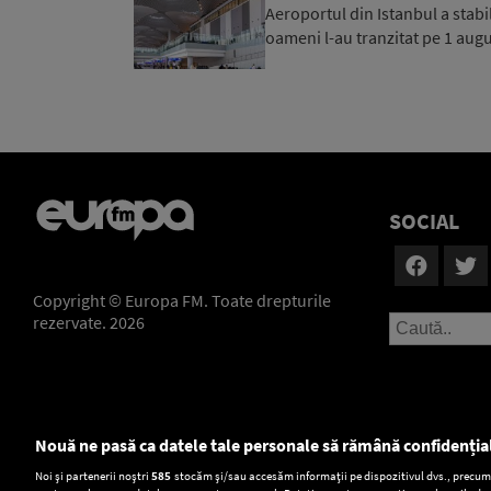
Aeroportul din Istanbul a stab
oameni l-au tranzitat pe 1 aug
SOCIAL
Copyright © Europa FM. Toate drepturile
rezervate. 2026
Nouă ne pasă ca datele tale personale să rămână confidenția
Setări:
Noi și partenerii noștri
585
stocăm și/sau accesăm informații pe dispozitivul dvs., precum i