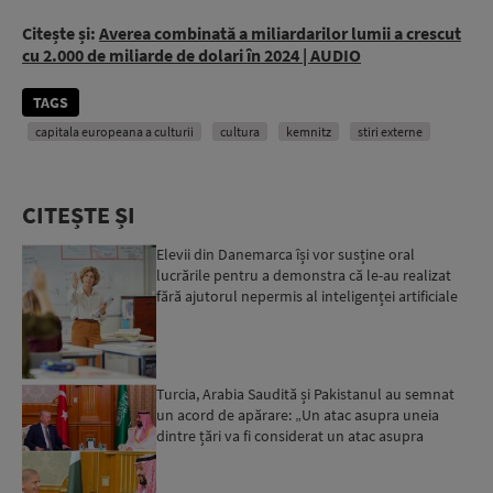
Citește și:
Averea combinată a miliardarilor lumii a crescut
cu 2.000 de miliarde de dolari în 2024 | AUDIO
TAGS
capitala europeana a culturii
cultura
kemnitz
stiri externe
CITEȘTE ȘI
Elevii din Danemarca își vor susține oral
lucrările pentru a demonstra că le-au realizat
fără ajutorul nepermis al inteligenței artificiale
Turcia, Arabia Saudită și Pakistanul au semnat
un acord de apărare: „Un atac asupra uneia
dintre țări va fi considerat un atac asupra
tuturor”...