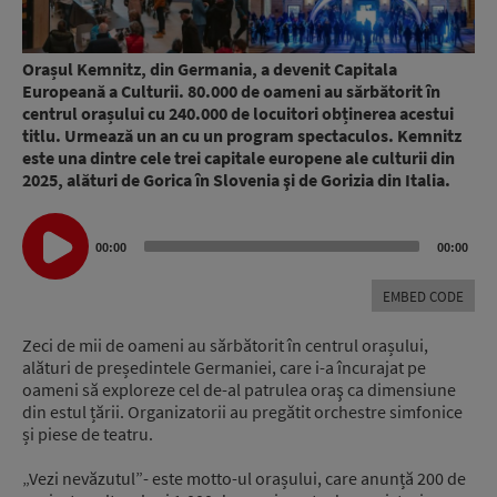
Orașul Kemnitz, din Germania, a devenit Capitala
Europeană a Culturii. 80.000 de oameni au sărbătorit în
centrul orașului cu 240.000 de locuitori obținerea acestui
titlu. Urmează un an cu un program spectaculos. Kemnitz
este una dintre cele trei capitale europene ale culturii din
2025, alături de Gorica în Slovenia şi de Gorizia din Italia.
Audio
00:00
00:00
Player
EMBED CODE
Zeci de mii de oameni au sărbătorit în centrul orașului,
alături de președintele Germaniei, care i-a încurajat pe
oameni să exploreze cel de-al patrulea oraş ca dimensiune
din estul țării. Organizatorii au pregătit orchestre simfonice
și piese de teatru.
„Vezi nevăzutul”- este motto-ul orașului, care anunță 200 de