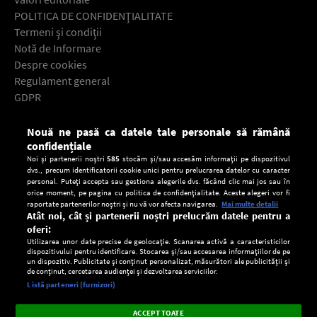
POLITICA DE CONFIDENŢIALITATE
Termeni şi condiţii
Notă de Informare
Despre cookies
Regulament general
GDPR
Contact
Nouă ne pasă ca datele tale personale să rămână
Descarcă gratuit aplicaţia Europa FM pentru smartphone:
confidențiale
Noi și partenerii noștri
585
stocăm și/sau accesăm informații pe dispozitivul
dvs., precum identificatorii cookie unici pentru prelucrarea datelor cu caracter
personal. Puteți accepta sau gestiona alegerile dvs. făcând clic mai jos sau în
orice moment, pe pagina cu politica de confidențialitate. Aceste alegeri vor fi
raportate partenerilor noștri și nu vă vor afecta navigarea.
Mai multe detalii
Atât noi, cât și partenerii noștri prelucrăm datele pentru a
oferi:
Utilizarea unor date precise de geolocație. Scanarea activă a caracteristicilor
dispozitivului pentru identificare. Stocarea și/sau accesarea informațiilor de pe
un dispozitiv. Publicitate și conținut personalizat, măsurători ale publicității și
de conținut, cercetarea audienței și dezvoltarea serviciilor.
Setări:
Listă parteneri (furnizori)
Ascultă Europa FM în aplicație
Dark
×
Instalează
Radio live, podcasturi, știri și alerte
ACCEPT TOATE