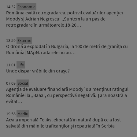
14:32
Economie
România evită retrogradarea, potrivit evaluărilor agenției
Moody’s| Adrian Negrescu: ,,Suntem la un pas de
retrogradare în următoarele 18-20…
13:59
Externe
O dronă a explodat în Bulgaria, la 100 de metri de granița cu
România| MApN: radarele nu au…
11:01
Life
Unde dispar vrăbiile din orașe?
07:09
Social
Agenția de evaluare financiară Moody`s a menținut ratingul
României la „Baa3”, cu perspectivă negativă. Țara noastră a
evitat…
19:58
Mediu
Acvila imperială Feliks, eliberată în natură după ce a fost
salvată din mâinile traficanților și repatriată în Serbia