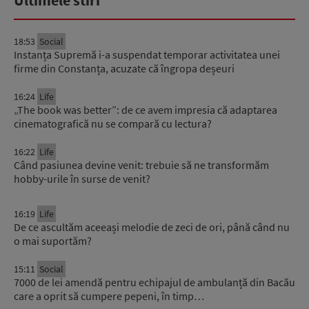
Ultimele stiri
18:53
Social
Instanța Supremă i-a suspendat temporar activitatea unei
firme din Constanța, acuzate că îngropa deșeuri
16:24
Life
„The book was better”: de ce avem impresia că adaptarea
cinematografică nu se compară cu lectura?
16:22
Life
Când pasiunea devine venit: trebuie să ne transformăm
hobby-urile în surse de venit?
16:19
Life
De ce ascultăm aceeași melodie de zeci de ori, până când nu
o mai suportăm?
15:11
Social
7000 de lei amendă pentru echipajul de ambulanță din Bacău
care a oprit să cumpere pepeni, în timp…