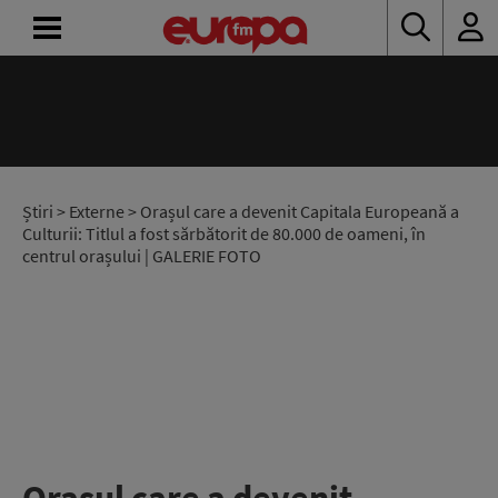
ACASĂ
ȘTIRI
RADIO
Știri
>
Externe
> Orașul care a devenit Capitala Europeană a
Culturii: Titlul a fost sărbătorit de 80.000 de oameni, în
centrul orașului | GALERIE FOTO
CONCURSURI
PODCAST
ASCULTĂ
LIVE