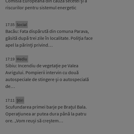
Comisia Europeană din cauza secetei și a
riscurilor pentru sistemul energetic
17:35
Social
Bacău: Fata dispărută din comuna Parava,
găsită după trei zile în localitate. Poliția face
apel la părinți privind…
17:19
Mediu
Sibiu: Incendiu de vegetație pe Valea
Avrigului. Pompierii intervin cu două
autospeciale de stingere și o autospecială
de…
17:11
Știri
Scufundarea primei barje pe Brațul Bala.
Operațiunea ar putea dura până la patru
ore. „Vom reuși să creștem…