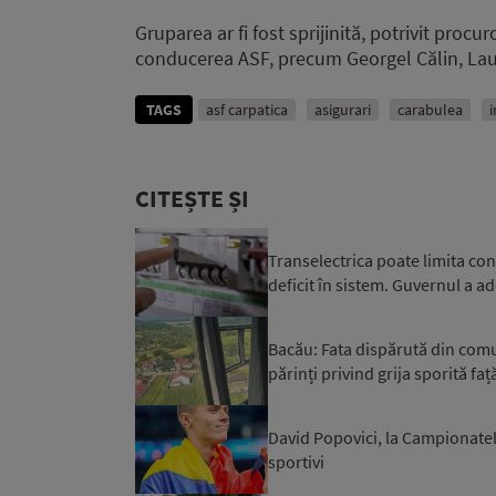
Gruparea ar fi fost sprijinită, potrivit proc
conducerea ASF, precum Georgel Călin, Lau
TAGS
asf carpatica
asigurari
carabulea
i
CITEȘTE ȘI
Transelectrica poate limita co
deficit în sistem. Guvernul a ad
Bacău: Fata dispărută din comuna
părinți privind grija sporită față
David Popovici, la Campionatel
sportivi