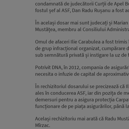
condamnată de judecătorii Curții de Apel Bu
fostul șef al ASF, Dan Radu Rușanu a fost ac
În același dosar mai sunt judecați și Maria
Mustățea, membru al Consiliului Administrat
Omul de afaceri Ilie Carabulea a fost trimis 
de grup infracțional organizat, cumpărare de 
sub semnătură privată și instigare la uz de f
Potrivit DNA, în 2012, compania de asigurări
necesita o infuzie de capital de aproximati
În rechizitoriul dosarului se precizează că I
ales în conducerea ASF, iar din pozița de me
demersuri pentru a asigura protecția Carpat
funcționare de pe piața asigurărilor, până l
Același rechizitoriu mai arată că Radu Mustă
Mîrzac.