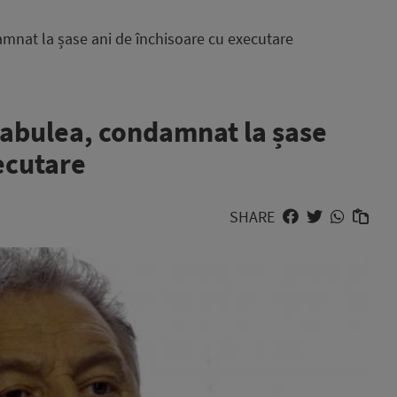
amnat la șase ani de închisoare cu executare
arabulea, condamnat la șase
ecutare
SHARE