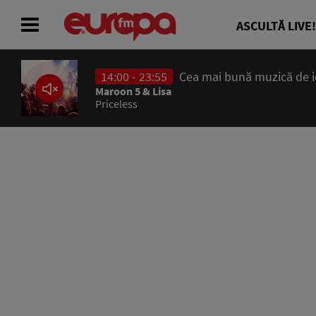
ASCULTĂ LIVE!
14:00 - 23:55
Cea mai bună muzică de ier
ACASĂ
Maroon 5 & Lisa
Priceless
ȘTIRI
RADIO
CONCURSURI
PODCAST
ASCULTĂ LIVE