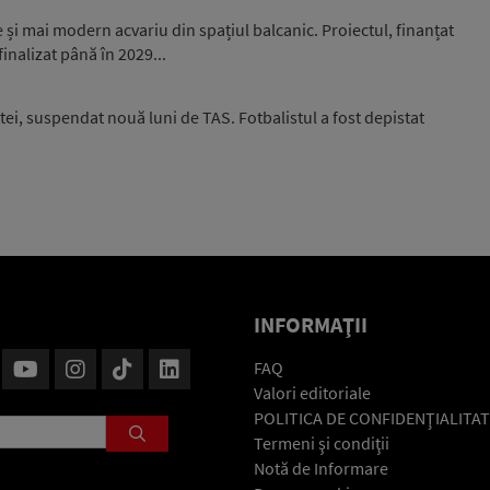
și mai modern acvariu din spațiul balcanic. Proiectul, finanțat
inalizat până în 2029...
ei, suspendat nouă luni de TAS. Fotbalistul a fost depistat
INFORMAŢII
FAQ
Valori editoriale
POLITICA DE CONFIDENŢIALITAT
Termeni şi condiţii
Notă de Informare