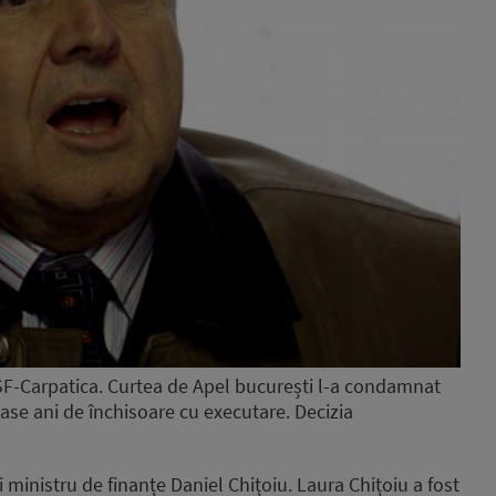
SF-Carpatica. Curtea de Apel bucurești l-a condamnat
șase ani de închisoare cu executare. Decizia
 ministru de finanțe Daniel Chițoiu. Laura Chițoiu a fost