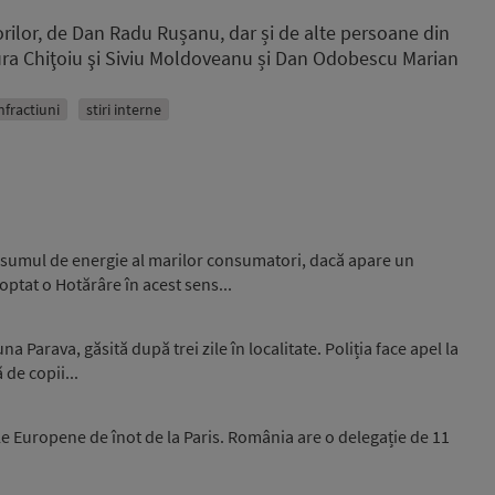
urorilor, de Dan Radu Rușanu, dar și de alte persoane din
ra Chiţoiu şi Siviu Moldoveanu și Dan Odobescu Marian
nfractiuni
stiri interne
nsumul de energie al marilor consumatori, dacă apare un
optat o Hotărâre în acest sens...
 Parava, găsită după trei zile în localitate. Poliția face apel la
 de copii...
e Europene de înot de la Paris. România are o delegație de 11