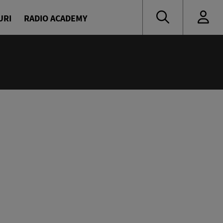
URI
RADIO ACADEMY
:55
 muzică de ieri și de azi