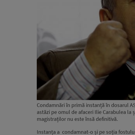
Condamnări în primă instanță în dosarul A
astăzi pe omul de afaceri Ilie Carabulea la 
magistraților nu este însă definitivă.
Instanța a condamnat-o și pe soția fostului