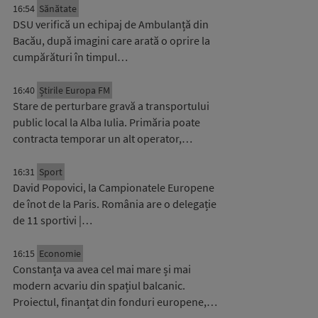
16:54
Sănătate
DSU verifică un echipaj de Ambulanță din
Bacău, după imagini care arată o oprire la
cumpărături în timpul…
16:40
Știrile Europa FM
Stare de perturbare gravă a transportului
public local la Alba Iulia. Primăria poate
contracta temporar un alt operator,…
16:31
Sport
David Popovici, la Campionatele Europene
de înot de la Paris. România are o delegație
de 11 sportivi |…
16:15
Economie
Constanța va avea cel mai mare și mai
modern acvariu din spațiul balcanic.
Proiectul, finanțat din fonduri europene,…