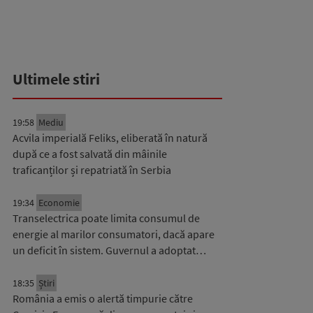
Ultimele stiri
19:58
Mediu
Acvila imperială Feliks, eliberată în natură
după ce a fost salvată din mâinile
traficanților și repatriată în Serbia
19:34
Economie
Transelectrica poate limita consumul de
energie al marilor consumatori, dacă apare
un deficit în sistem. Guvernul a adoptat…
18:35
Știri
România a emis o alertă timpurie către