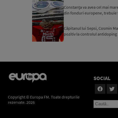
Constanța va avea cel mai mare 
din fonduri europene, trebuie f
Căpitanul lui Sepsi, Cosmin Mat
pozitiv la controlul antidoping
SOCIAL
Copyright © Europa FM. Toate drepturile
rezervate. 2026