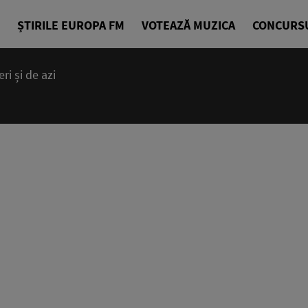
ȘTIRILE EUROPA FM
VOTEAZĂ MUZICA
CONCURS
i și de azi
14:00 - 23
Cea mai bună
EuropaFM