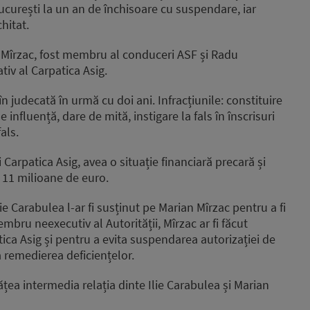
curești la un an de închisoare cu suspendare, iar
hitat.
n Mîrzac, fost membru al conduceri ASF și Radu
iv al Carpatica Asig.
în judecată în urmă cu doi ani. Infracțiunile: constituire
influență, dare de mită, instigare la fals în înscrisuri
als.
 Carpatica Asig, avea o situație financiară precară și
v 11 milioane de euro.
lie Carabulea l-ar fi susținut pe Marian Mîrzac pentru a fi
mbru neexecutiv al Autorității, Mîrzac ar fi făcut
ica Asig și pentru a evita suspendarea autorizației de
a remedierea deficiențelor.
țea intermedia relația dinte Ilie Carabulea și Marian