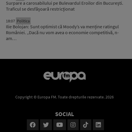
Surpare a carosabilului pe Bulevardul Eroilor din București.
Traficul se desfășoară restricționat
18:07
Politica
Ilie Bolojan: Sunt optimist că Moody’s va menține ratingul
României. „Dacă nu vom avea o economie competitivă, n-
am…
Copyright © Europa FM. Toate drepturile rezervate. 2026
SOCIAL