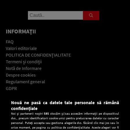
INFORMAŢII
FAQ
Valori editoriale
POLITICA DE CONFIDENŢIALITATE
Termeni şi condiţii
Notă de Informare
Despre cookies
Regulament general
GDPR
Contact
Nouă ne pasă ca datele tale personale să rămână
Descarcă gratuit aplicaţia Europa FM pentru smartphone:
confidențiale
Noi și partenerii noștri
585
stocăm și/sau accesăm informații pe dispozitivul
dvs., precum identificatorii cookie unici pentru prelucrarea datelor cu caracter
personal. Puteți accepta sau gestiona alegerile dvs. făcând clic mai jos sau în
orice moment, pe pagina cu politica de confidențialitate. Aceste alegeri vor fi