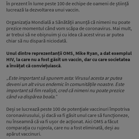
În prezent în lume peste 100 de echipe de oameni de știință
lucrează la dezvoltarea unui vaccin.
Organizația Mondială a Sănătății anunță că nimeni nu poate
prezice momentul când vom scăpa de coronavirus. Mai mult,
ar trebui să ne obișnuim și cu idea că acest virus ar putea
chiar să nu dispară niciodată.
Unul dintre reprezentanții OMS, Mike Ryan, a dat exemplul
HIV, la care nu a fost găsit un vaccin, dar cu care societatea
a învățat că conviețuiască
.
„
Este important să spunem asta: Virusul acesta ar putea
deveni un alt virus endemic în comunitățile noastre. Este
important să fim realiști, cred că nimeni nu poate prezice
când va dispărea boala.
”
Deși se lucrează peste 100 de potențiale vaccinuri împotriva
coronavirusului, și dacă va fi găsit unul care să funcționeze,
nu înseamnă că va fi ușor de acționat. Aici OMS a făcut
comparația cu rujeola, care nu a fost eliminată, deși au
apărut vaccinuri.