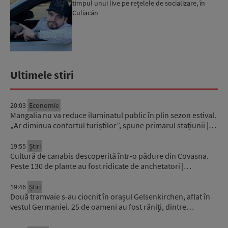
timpul unui live pe rețelele de socializare, în
Culiacán
Ultimele stiri
20:03
Economie
Mangalia nu va reduce iluminatul public în plin sezon estival.
„Ar diminua confortul turiștilor”, spune primarul stațiunii |…
19:55
Știri
Cultură de canabis descoperită într-o pădure din Covasna.
Peste 130 de plante au fost ridicate de anchetatori |…
19:46
Știri
Două tramvaie s-au ciocnit în orașul Gelsenkirchen, aflat în
vestul Germaniei. 25 de oameni au fost răniți, dintre…