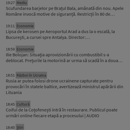
19:27
Mediu
Scufundarea barjelor pe Brațul Bala, amânată din nou. Apele
Române invocă motive de siguranță. Restricții în 80 de…
19:11
Economie
Lipsa de kerosen pe Aeroportul Arad a dus la o escală, la
București, a cursei spre Antalya. Director:…
18:59
Economie
Ilie Bolojan: Situaţia aprovizionării cu combustibil s-a
deblocat. Prețurile la motorină ar urma să scadă în a doua…
18:51
Război în Ucraina
Rusia ar putea folosi drone ucrainene capturate pentru
provocări în statele baltice, avertizează ministrul apărării din
Lituania
18:45
Cultură
Coiful de la Coțofenești intră în restaurare. Publicul poate
urmări online fiecare etapă a procesului | AUDIO
18:40
Știri