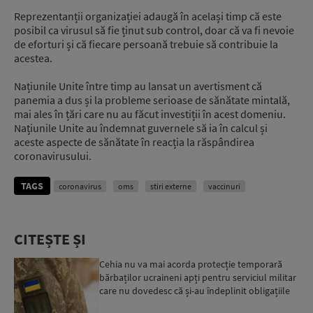
Reprezentanții organizației adaugă în același timp că este
posibil ca virusul să fie ținut sub control, doar că va fi nevoie
de eforturi și că fiecare persoană trebuie să contribuie la
acestea.
Națiunile Unite între timp au lansat un avertisment că
panemia a dus și la probleme serioase de sănătate mintală,
mai ales în țări care nu au făcut investiții în acest domeniu.
Națiunile Unite au îndemnat guvernele să ia în calcul și
aceste aspecte de sănătate în reacția la răspândirea
coronavirusului.
TAGS
coronavirus
oms
stiri externe
vaccinuri
CITEȘTE ȘI
Cehia nu va mai acorda protecție temporară
bărbaților ucraineni apți pentru serviciul militar
care nu dovedesc că și-au îndeplinit obligațiile
militar...