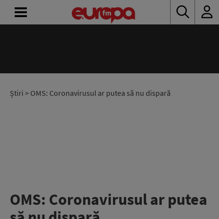
ACASĂ
ȘTIRI
RADIO
Știri
> OMS: Coronavirusul ar putea să nu dispară
CONCURSURI
PODCAST
ASCULTĂ
LIVE
OMS: Coronavirusul ar putea
să nu dispară