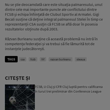
Nu se știe deocamdată care este situația palmaresului, unul
dintre cele mai importante puncte ale conflictului dintre
FCSB și echipa înființată de Clubul Sportiv al Armatei. Gigi
Becali susține că deține integral palmaresul Stelei în timp ce
reprezentanții CSA susțin că FCSB se află doar în posesia
rezultatelor obținute după 2003.
Răzvan Burleanu susține că această problemă nu intră în
competența federației și va trebui să fie lămurită tot de
instanțele judecătorești.
TAGS
csa
fcsb
frf
razvan burleanu
steaua
CITEȘTE ȘI
FCSB, U Cluj și CFR Cluj luptă pentru calificarea
în turul trei preliminar din Conference League