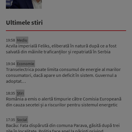
Ultimele stiri
19:58
Mediu
Acvila imperială Feliks, eliberată în natură după ce a fost
salvată din mâinile traficanților și repatriată în Serbia
19:34
Economie
Transelectrica poate limita consumul de energie al marilor
consumatori, dacă apare un deficit în sistem. Guvernul a
adoptat…
18:35
Știri
România a emis o alertă timpurie către Comisia Europeană
din cauza secetei și a riscurilor pentru sistemul energetic
17:35
Social
Bacău: Fata dispărută din comuna Parava, găsită după trei
zile în localitate. Poliția face apel la părinți privind…