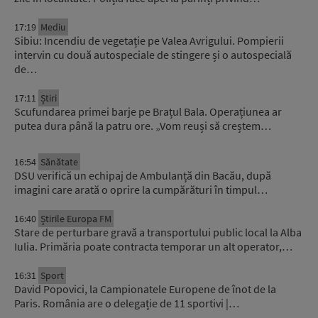
17:19
Mediu
Sibiu: Incendiu de vegetație pe Valea Avrigului. Pompierii
intervin cu două autospeciale de stingere și o autospecială
de…
17:11
Știri
Scufundarea primei barje pe Brațul Bala. Operațiunea ar
putea dura până la patru ore. „Vom reuși să creștem…
16:54
Sănătate
DSU verifică un echipaj de Ambulanță din Bacău, după
imagini care arată o oprire la cumpărături în timpul…
16:40
Știrile Europa FM
Stare de perturbare gravă a transportului public local la Alba
Iulia. Primăria poate contracta temporar un alt operator,…
16:31
Sport
David Popovici, la Campionatele Europene de înot de la
Paris. România are o delegație de 11 sportivi |…