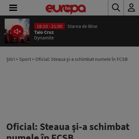
18:10 - 21:00
Starea de Bine
ACASĂ
Taio Cruz
Dynamite
ȘTIRI
RADIO
Știri
>
Sport
> Oficial: Steaua şi-a schimbat numele în FCSB
CONCURSURI
PODCAST
ASCULTĂ
LIVE
Oficial: Steaua şi-a schimbat
numele în FCSB