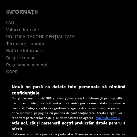
INFORMAŢII
FAQ
Valori editoriale
POLITICA DE CONFIDENŢIALITATE
Termeni şi condiţii
Notă de Informare
Despre cookies
Regulament general
GDPR
Contact
Nouă ne pasă ca datele tale personale să rămână
Descarcă gratuit aplicaţia Europa FM pentru smartphone:
confidențiale
Noi și partenerii noștri
585
stocăm și/sau accesăm informații pe dispozitivul
dvs., precum identificatorii cookie unici pentru prelucrarea datelor cu caracter
personal. Puteți accepta sau gestiona alegerile dvs. făcând clic mai jos sau în
orice moment, pe pagina cu politica de confidențialitate. Aceste alegeri vor fi
raportate partenerilor noștri și nu vă vor afecta navigarea.
Mai multe detalii
Atât noi, cât și partenerii noștri prelucrăm datele pentru a
oferi:
Utilizarea unor date precise de geolocație. Scanarea activă a caracteristicilor