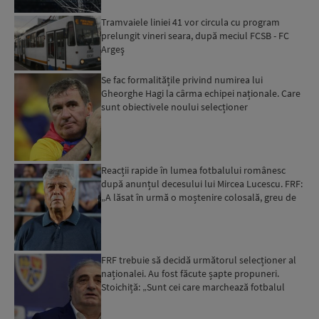
Tramvaiele liniei 41 vor circula cu program
prelungit vineri seara, după meciul FCSB - FC
Argeş
Se fac formalitățile privind numirea lui
Gheorghe Hagi la cârma echipei naționale. Care
sunt obiectivele noului selecționer
Reacții rapide în lumea fotbalului românesc
după anunțul decesului lui Mircea Lucescu. FRF:
„A lăsat în urmă o moștenire colosală, greu de
egalat în i...
FRF trebuie să decidă următorul selecționer al
naționalei. Au fost făcute șapte propuneri.
Stoichiță: „Sunt cei care marchează fotbalul
românesc”...