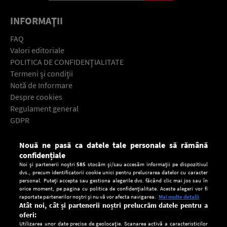
INFORMAŢII
FAQ
Valori editoriale
POLITICA DE CONFIDENŢIALITATE
Termeni şi condiţii
Notă de Informare
Despre cookies
Regulament general
GDPR
Contact
Nouă ne pasă ca datele tale personale să rămână
Descarcă gratuit aplicaţia Europa FM pentru smartphone:
confidențiale
Noi și partenerii noștri
585
stocăm și/sau accesăm informații pe dispozitivul
dvs., precum identificatorii cookie unici pentru prelucrarea datelor cu caracter
personal. Puteți accepta sau gestiona alegerile dvs. făcând clic mai jos sau în
orice moment, pe pagina cu politica de confidențialitate. Aceste alegeri vor fi
raportate partenerilor noștri și nu vă vor afecta navigarea.
Mai multe detalii
Atât noi, cât și partenerii noștri prelucrăm datele pentru a
oferi:
Utilizarea unor date precise de geolocație. Scanarea activă a caracteristicilor