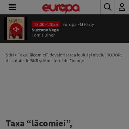
18:00 - 23:55
Europa FM Party
ACASĂ
Suzzane Vega
Tom's Diner
ȘTIRI
RADIO
Știri
> Taxa “lăcomiei”, devalorizarea leului și nivelul ROBOR,
discutate de BNR și Ministerul de Finanțe
CONCURSURI
PODCAST
ASCULTĂ
LIVE
Taxa “lăcomiei”,