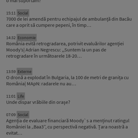
o mai suportăm?
15:11
Social
7000 de lei amendă pentru echipajul de ambulanță din Bacău
care a oprit să cumpere pepeni, în timp…
14:32
Economie
România evită retrogradarea, potrivit evaluărilor agenției
Moody’s| Adrian Negrescu: ,,Suntem la un pas de
retrogradare în următoarele 18-20…
13:59
Externe
O dronă a explodat în Bulgaria, la 100 de metri de granița cu
România| MApN: radarele nu au…
11:01
Life
Unde dispar vrăbiile din orașe?
07:09
Social
Agenția de evaluare financiară Moody`s a menținut ratingul
României la „Baa3”, cu perspectivă negativă. Țara noastră a
evitat…