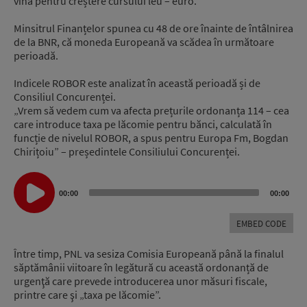
vină pentru creștere cursului leu – euro.
Minsitrul Finanțelor spunea cu 48 de ore înainte de întâlnirea
de la BNR, că moneda Europeană va scădea în următoare
perioadă.
Indicele ROBOR este analizat în această perioadă și de
Consiliul Concurenței.
„Vrem să vedem cum va afecta prețurile ordonanța 114 – cea
care introduce taxa pe lăcomie pentru bănci, calculată în
funcție de nivelul ROBOR, a spus pentru Europa Fm, Bogdan
Chirițoiu” – președintele Consiliului Concurenței.
Audio
00:00
00:00
Player
EMBED CODE
Între timp, PNL va sesiza Comisia Europeană până la finalul
săptămânii viitoare în legătură cu această ordonanță de
urgenţă care prevede introducerea unor măsuri fiscale,
printre care şi „taxa pe lăcomie”.