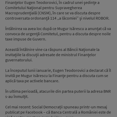
Finanţelor Eugen Teodorovici, în cadrul unei şedinţe a
Comitetului Naţional pentru Supravegherea
Macroprudenţială (CNSM), în care se va discuta despre
controversata ordonanţă 114 „a lăcomiei” şi nivelul ROBOR.
Întâlnirea va avea loc după ce Mugur Isărescu a anunţat că va
convoca de urgenţă Comitetul, pentru a discuta despre noile
taxe impuse de Guvern.
Această întâlnire vine ca răspuns al Băncii Naţionale la
invitaţiile la discuţii adresate de ministrul Finanţelor
guvernatorului.
La începutul lunii ianuarie, Eugen Teodorovici a declarat că îl
invită pe Mugur Isărescu la Finanţe pentru a discuta cum se
aplică taxa pe activele bancare.
În ultima perioadă, atacurile din partea puterii la adresa BNR
s-au înmulțit.
Cel mai recent: Social Democrații spuneau printr-un mesaj
publicat pe Facebook – că Banca Centrală a României este de