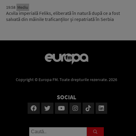
19:58
Mediu
Acvila imperială Feliks, eliberată în natură după ce a fost
salvată din mâinile traficanților și repatriată în Serbia
Copyright © Europa FM. Toate drepturile rezervate. 2026
SOCIAL