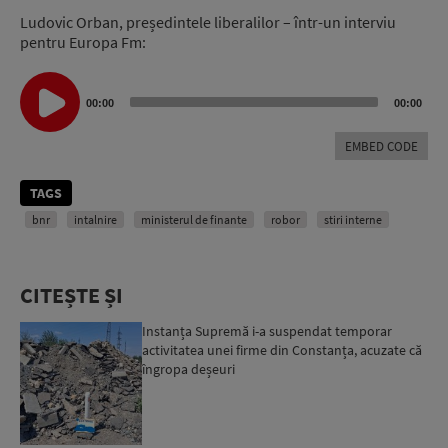
Ludovic Orban, președintele liberalilor – într-un interviu
pentru Europa Fm:
Audio
Player
00:00
00:00
EMBED CODE
TAGS
bnr
intalnire
ministerul de finante
robor
stiri interne
CITEȘTE ȘI
Instanța Supremă i-a suspendat temporar
activitatea unei firme din Constanța, acuzate că
îngropa deșeuri