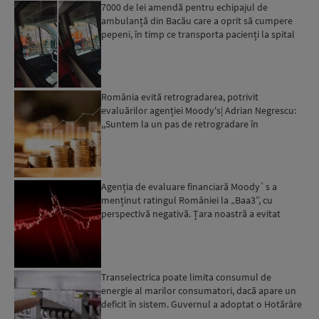
7000 de lei amendă pentru echipajul de
ambulanță din Bacău care a oprit să cumpere
pepeni, în timp ce transporta pacienți la spital
România evită retrogradarea, potrivit
evaluărilor agenției Moody's| Adrian Negrescu:
,,Suntem la un pas de retrogradare în
următoarele 18-20 de luni, ...
Agenția de evaluare financiară Moody`s a
menținut ratingul României la „Baa3”, cu
perspectivă negativă. Țara noastră a evitat
momentan retrogradarea...
Transelectrica poate limita consumul de
energie al marilor consumatori, dacă apare un
deficit în sistem. Guvernul a adoptat o Hotărâre
în acest sens...