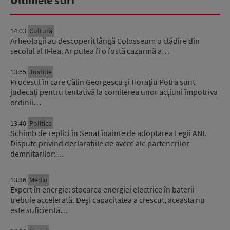
Ultimele stiri
14:03
Cultură
Arheologii au descoperit lângă Colosseum o clădire din
secolul al II-lea. Ar putea fi o fostă cazarmă a…
13:55
Justiție
Procesul în care Călin Georgescu și Horațiu Potra sunt
judecați pentru tentativă la comiterea unor acțiuni împotriva
ordinii…
13:40
Politica
Schimb de replici în Senat înainte de adoptarea Legii ANI.
Dispute privind declarațiile de avere ale partenerilor
demnitarilor:…
13:36
Mediu
Expert în energie: stocarea energiei electrice în baterii
trebuie accelerată. Deși capacitatea a crescut, aceasta nu
este suficientă…