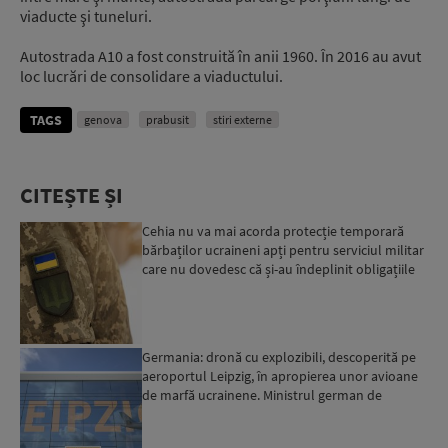
viaducte şi tuneluri.
Autostrada A10 a fost construită în anii 1960. În 2016 au avut
loc lucrări de consolidare a viaductului.
TAGS
genova
prabusit
stiri externe
CITEȘTE ȘI
Cehia nu va mai acorda protecție temporară
bărbaților ucraineni apți pentru serviciul militar
care nu dovedesc că și-au îndeplinit obligațiile
militar...
Germania: dronă cu explozibili, descoperită pe
aeroportul Leipzig, în apropierea unor avioane
de marfă ucrainene. Ministrul german de
Interne: „Avem d...