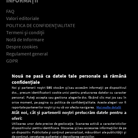
INFORMAŢII
FAQ
Valori editoriale
POLITICA DE CONFIDENŢIALITATE
Termeni şi condiţii
Notă de Informare
Despre cookies
Regulament general
GDPR
Contact
Nouă ne pasă ca datele tale personale să rămână
Descarcă gratuit aplicaţia Europa FM pentru smartphone:
confidențiale
Noi și partenerii noștri
585
stocăm și/sau accesăm informații pe dispozitivul
dvs., precum identificatorii cookie unici pentru prelucrarea datelor cu caracter
personal. Puteți accepta sau gestiona alegerile dvs. făcând clic mai jos sau în
orice moment, pe pagina cu politica de confidențialitate. Aceste alegeri vor fi
raportate partenerilor noștri și nu vă vor afecta navigarea.
Mai multe detalii
Atât noi, cât și partenerii noștri prelucrăm datele pentru a
oferi:
Utilizarea unor date precise de geolocație. Scanarea activă a caracteristicilor
dispozitivului pentru identificare. Stocarea și/sau accesarea informațiilor de pe
un dispozitiv. Publicitate și conținut personalizat, măsurători ale publicității și
de conținut, cercetarea audienței și dezvoltarea serviciilor.