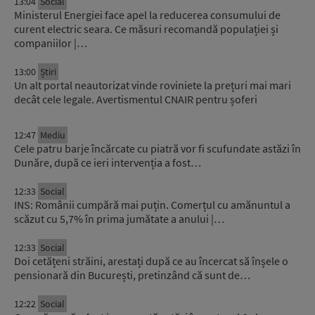
13:04
Social
Ministerul Energiei face apel la reducerea consumului de
curent electric seara. Ce măsuri recomandă populației și
companiilor |…
13:00
Știri
Un alt portal neautorizat vinde roviniete la prețuri mai mari
decât cele legale. Avertismentul CNAIR pentru șoferi
12:47
Mediu
Cele patru barje încărcate cu piatră vor fi scufundate astăzi în
Dunăre, după ce ieri intervenția a fost…
12:33
Social
INS: Românii cumpără mai puțin. Comerțul cu amănuntul a
scăzut cu 5,7% în prima jumătate a anului |…
12:33
Social
Doi cetățeni străini, arestați după ce au încercat să înșele o
pensionară din București, pretinzând că sunt de…
12:22
Social