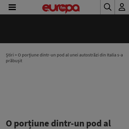
14:00 - 18:00
ACASĂ
Drum cu prioritate
Denis Ciulinaru și Diana Enache
ȘTIRI
RADIO
Știri
> O porțiune dintr-un pod al unei autostrăzi din Italia s-a
prăbușit
CONCURSURI
PODCAST
ASCULTĂ
LIVE
O porțiune dintr-un pod al