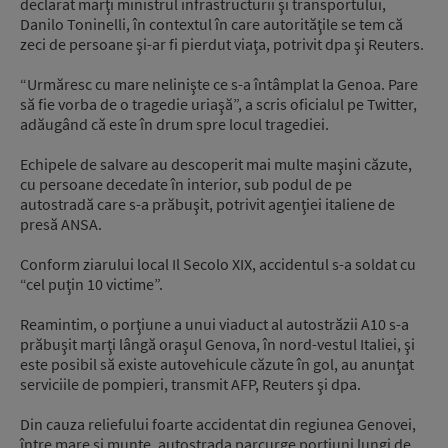
declarat marţi ministrul infrastructurii şi transportului,
Danilo Toninelli, în contextul în care autorităţile se tem că
zeci de persoane şi-ar fi pierdut viaţa, potrivit dpa şi Reuters.
“Urmăresc cu mare nelinişte ce s-a întâmplat la Genoa. Pare
să fie vorba de o tragedie uriaşă”, a scris oficialul pe Twitter,
adăugând că este în drum spre locul tragediei.
Echipele de salvare au descoperit mai multe maşini căzute,
cu persoane decedate în interior, sub podul de pe
autostradă care s-a prăbuşit, potrivit agenţiei italiene de
presă ANSA.
Conform ziarului local Il Secolo XIX, accidentul s-a soldat cu
“cel puţin 10 victime”.
Reamintim, o porţiune a unui viaduct al autostrăzii A10 s-a
prăbuşit marţi lângă oraşul Genova, în nord-vestul Italiei, şi
este posibil să existe autovehicule căzute în gol, au anunţat
serviciile de pompieri, transmit AFP, Reuters şi dpa.
Din cauza reliefului foarte accidentat din regiunea Genovei,
între mare şi munte, autostrada parcurge porţiuni lungi de