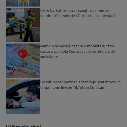
Patru bărbați au fost înjunghiați în centrul
Londrei. O femeie de 47 de ani a fost arestată
Maroc: Noi mesaje despre o mobilizare către
exclava spaniolă Ceuta circulă pe rețelele de
socializare
Un influencer mexican a fost împușcat mortal în
timpul unui live pe TikTok, în Culiacán