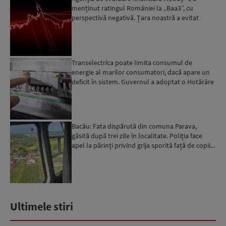
menținut ratingul României la „Baa3”, cu
perspectivă negativă. Țara noastră a evitat
momentan retrogradarea...
Transelectrica poate limita consumul de
energie al marilor consumatori, dacă apare un
deficit în sistem. Guvernul a adoptat o Hotărâre
în acest sens...
Bacău: Fata dispărută din comuna Parava,
găsită după trei zile în localitate. Poliția face
apel la părinți privind grija sporită față de copii...
Ultimele stiri