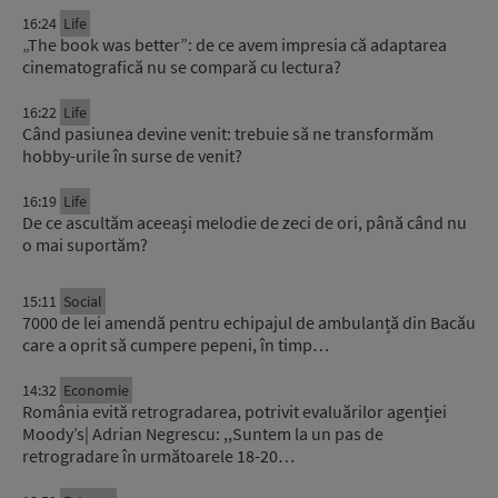
16:24
Life
„The book was better”: de ce avem impresia că adaptarea
cinematografică nu se compară cu lectura?
16:22
Life
Când pasiunea devine venit: trebuie să ne transformăm
hobby-urile în surse de venit?
16:19
Life
De ce ascultăm aceeași melodie de zeci de ori, până când nu
o mai suportăm?
15:11
Social
7000 de lei amendă pentru echipajul de ambulanță din Bacău
care a oprit să cumpere pepeni, în timp…
14:32
Economie
România evită retrogradarea, potrivit evaluărilor agenției
Moody’s| Adrian Negrescu: ,,Suntem la un pas de
retrogradare în următoarele 18-20…