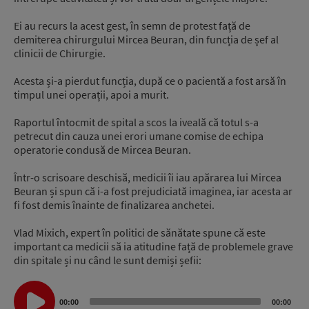
Ei au recurs la acest gest, în semn de protest față de
demiterea chirurgului Mircea Beuran, din funcția de șef al
clinicii de Chirurgie.
Acesta și-a pierdut funcția, după ce o pacientă a fost arsă în
timpul unei operații, apoi a murit.
Raportul întocmit de spital a scos la iveală că totul s-a
petrecut din cauza unei erori umane comise de echipa
operatorie condusă de Mircea Beuran.
Într-o scrisoare deschisă, medicii îi iau apărarea lui Mircea
Beuran și spun că i-a fost prejudiciată imaginea, iar acesta ar
fi fost demis înainte de finalizarea anchetei.
Vlad Mixich, expert în politici de sănătate spune că este
important ca medicii să ia atitudine față de problemele grave
din spitale și nu când le sunt demiși șefii:
Audio
Player
00:00
00:00