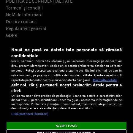
POLITICA DE CONFIDENŢIALITATE
Termeni şi condiţii
Notă de Informare
Despre cookies
Regulament general
GDPR
Contact
Nouă ne pasă ca datele tale personale să rămână
Descarcă gratuit aplicaţia Europa FM pentru smartphone:
confidențiale
Noi și partenerii noștri
585
stocăm și/sau accesăm informații pe dispozitivul
dvs., precum identificatorii cookie unici pentru prelucrarea datelor cu caracter
personal. Puteți accepta sau gestiona alegerile dvs. făcând clic mai jos sau în
orice moment, pe pagina cu politica de confidențialitate. Aceste alegeri vor fi
raportate partenerilor noștri și nu vă vor afecta navigarea.
Mai multe detalii
Atât noi, cât și partenerii noștri prelucrăm datele pentru a
oferi:
Utilizarea unor date precise de geolocație. Scanarea activă a caracteristicilor
dispozitivului pentru identificare. Stocarea și/sau accesarea informațiilor de pe
un dispozitiv. Publicitate și conținut personalizat, măsurători ale publicității și
de conținut, cercetarea audienței și dezvoltarea serviciilor.
Setări:
Listă parteneri (furnizori)
Ascultă Europa FM în aplicație
Dark
×
Instalează
Radio live, podcasturi, știri și alerte
ACCEPT TOATE
Mode
importante.