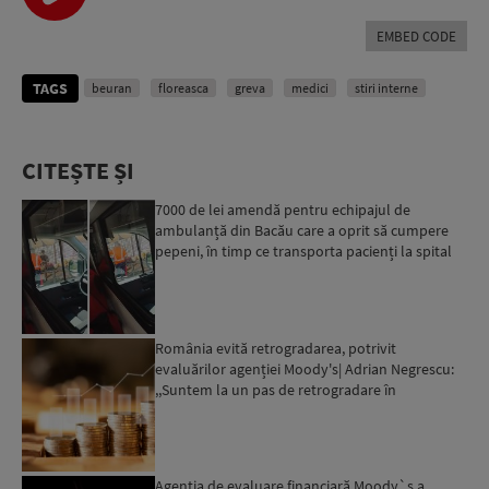
EMBED CODE
TAGS
beuran
floreasca
greva
medici
stiri interne
CITEȘTE ȘI
7000 de lei amendă pentru echipajul de
ambulanță din Bacău care a oprit să cumpere
pepeni, în timp ce transporta pacienți la spital
România evită retrogradarea, potrivit
evaluărilor agenției Moody's| Adrian Negrescu:
,,Suntem la un pas de retrogradare în
următoarele 18-20 de luni, ...
Agenția de evaluare financiară Moody`s a