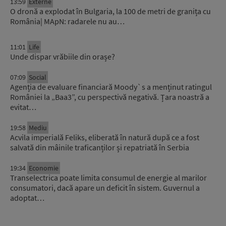
13:59
Externe
O dronă a explodat în Bulgaria, la 100 de metri de granița cu
România| MApN: radarele nu au…
11:01
Life
Unde dispar vrăbiile din orașe?
07:09
Social
Agenția de evaluare financiară Moody`s a menținut ratingul
României la „Baa3”, cu perspectivă negativă. Țara noastră a
evitat…
19:58
Mediu
Acvila imperială Feliks, eliberată în natură după ce a fost
salvată din mâinile traficanților și repatriată în Serbia
19:34
Economie
Transelectrica poate limita consumul de energie al marilor
consumatori, dacă apare un deficit în sistem. Guvernul a
adoptat…