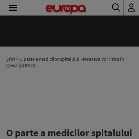
ACASĂ
ȘTIRI
RADIO
Știri
> O parte a medicilor spitalului Floreasca vor intra in
grevă (AUDIO)
CONCURSURI
PODCAST
ASCULTĂ
LIVE
O parte a medicilor spitalului