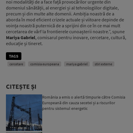
noi modalități de a face față provocărilor urgente din
domeniul sănătății, al energiei și al tehnologiilor digitale,
precum și din multe alte domenii. Ambiția noastră de a
aborda în mod eficient crizele actuale și viitoare depinde de
voința noastră puternică de a sprijini din ce în ce mai mult
cercetarea de vârf la frontierele cunoașterii noastre.”, spune
Mariya Gabriel
, comisarul pentru inovare, cercetare, cultură,
educație și tineret.
TAGS
cercetare
comisia europeana
mariya gabriel
stiri externe
CITEȘTE ȘI
România a emis o alertă timpurie către Comisia
Europeană din cauza secetei și a riscurilor
pentru sistemul energetic