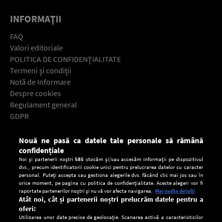
INFORMAŢII
FAQ
Valori editoriale
POLITICA DE CONFIDENŢIALITATE
Termeni şi condiţii
Notă de Informare
Despre cookies
Regulament general
GDPR
Contact
Nouă ne pasă ca datele tale personale să rămână
Descarcă gratuit aplicaţia Europa FM pentru smartphone:
confidențiale
Noi și partenerii noștri
585
stocăm și/sau accesăm informații pe dispozitivul
dvs., precum identificatorii cookie unici pentru prelucrarea datelor cu caracter
personal. Puteți accepta sau gestiona alegerile dvs. făcând clic mai jos sau în
orice moment, pe pagina cu politica de confidențialitate. Aceste alegeri vor fi
raportate partenerilor noștri și nu vă vor afecta navigarea.
Mai multe detalii
Atât noi, cât și partenerii noștri prelucrăm datele pentru a
oferi:
Utilizarea unor date precise de geolocație. Scanarea activă a caracteristicilor