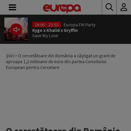
18:00 - 23:55
Europa FM Party
ACASĂ
Kygo x Khalid x Gryffin
Save My Love
ȘTIRI
RADIO
Știri
> O cercetătoare din România a câștigat un grant de
aproape 1,2 milioane de euro din partea Consiliului
European pentru Cercetare
CONCURSURI
PODCAST
ASCULTĂ
LIVE