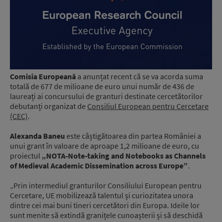
Comisia Europeană
a anunțat recent că se va acorda suma
totală de 677 de milioane de euro unui număr de 436 de
laureați ai concursului de granturi destinate cercetătorilor
debutanți organizat de
Consiliul European pentru Cercetare
(CEC)
.
Alexanda Baneu
este câștigătoarea din partea României a
unui grant în valoare de aproape 1,2 milioane de euro, cu
proiectul
„NOTA-Note-taking and Notebooks as Channels
of Medieval Academic Dissemination across Europe”
.
„Prin intermediul granturilor Consiliului European pentru
Cercetare, UE mobilizează talentul și curiozitatea unora
dintre cei mai buni tineri cercetători din Europa. Ideile lor
sunt menite să extindă granițele cunoașterii și să deschidă