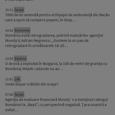
15:11
Social
7000 de lei amendă pentru echipajul de ambulanță din Bacău
care a oprit să cumpere pepeni, în timp…
14:32
Economie
România evită retrogradarea, potrivit evaluărilor agenției
Moody’s| Adrian Negrescu: ,,Suntem la un pas de
retrogradare în următoarele 18-20…
13:59
Externe
O dronă a explodat în Bulgaria, la 100 de metri de granița cu
România| MApN: radarele nu au…
11:01
Life
Unde dispar vrăbiile din orașe?
07:09
Social
Agenția de evaluare financiară Moody`s a menținut ratingul
României la „Baa3”, cu perspectivă negativă. Țara noastră a
evitat…