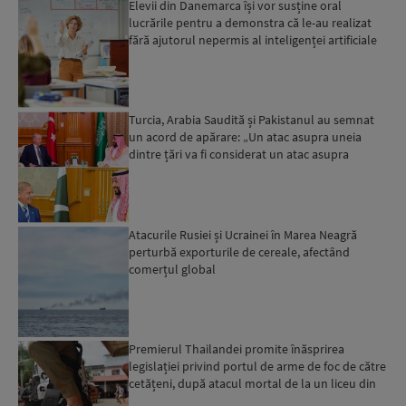
Elevii din Danemarca își vor susține oral
lucrările pentru a demonstra că le-au realizat
fără ajutorul nepermis al inteligenței artificiale
Turcia, Arabia Saudită și Pakistanul au semnat
un acord de apărare: „Un atac asupra uneia
dintre țări va fi considerat un atac asupra
tuturor”...
Atacurile Rusiei și Ucrainei în Marea Neagră
perturbă exporturile de cereale, afectând
comerțul global
Premierul Thailandei promite înăsprirea
legislației privind portul de arme de foc de către
cetățeni, după atacul mortal de la un liceu din
Bangkok...