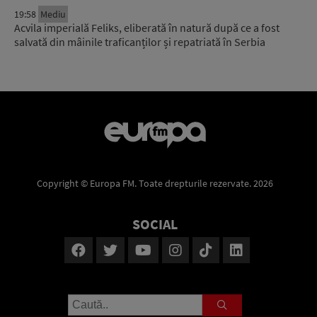
19:58
Mediu
Acvila imperială Feliks, eliberată în natură după ce a fost
salvată din mâinile traficanților și repatriată în Serbia
Copyright © Europa FM. Toate drepturile rezervate. 2026
SOCIAL