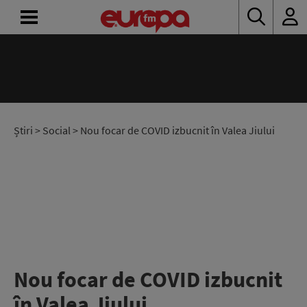
ACASĂ
ȘTIRI
RADIO
Știri
>
Social
> Nou focar de COVID izbucnit în Valea Jiului
CONCURSURI
PODCAST
ASCULTĂ
LIVE
Nou focar de COVID izbucnit
în Valea Jiului