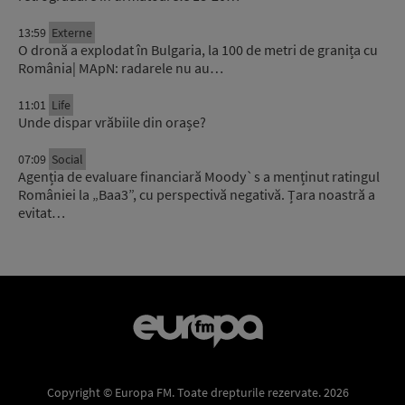
13:59
Externe
O dronă a explodat în Bulgaria, la 100 de metri de granița cu
România| MApN: radarele nu au…
11:01
Life
Unde dispar vrăbiile din orașe?
07:09
Social
Agenția de evaluare financiară Moody`s a menținut ratingul
României la „Baa3”, cu perspectivă negativă. Țara noastră a
evitat…
Copyright © Europa FM. Toate drepturile rezervate. 2026