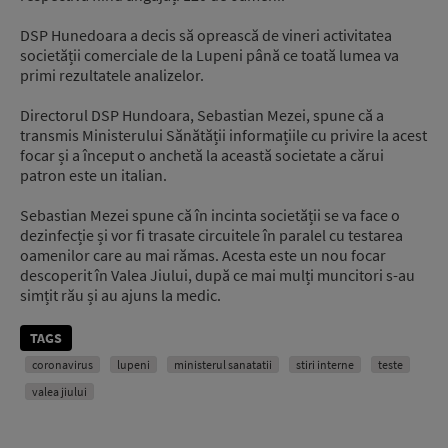
DSP Hunedoara a decis să oprească de vineri activitatea
societății comerciale de la Lupeni până ce toată lumea va
primi rezultatele analizelor.
Directorul DSP Hundoara, Sebastian Mezei, spune că a
transmis Ministerului Sănătății informațiile cu privire la acest
focar și a început o anchetă la această societate a cărui
patron este un italian.
Sebastian Mezei spune că în incinta societății se va face o
dezinfecție și vor fi trasate circuitele în paralel cu testarea
oamenilor care au mai rămas. Acesta este un nou focar
descoperit în Valea Jiului, după ce mai mulți muncitori s-au
simțit rău și au ajuns la medic.
TAGS
coronavirus
lupeni
ministerul sanatatii
stiri interne
teste
valea jiului