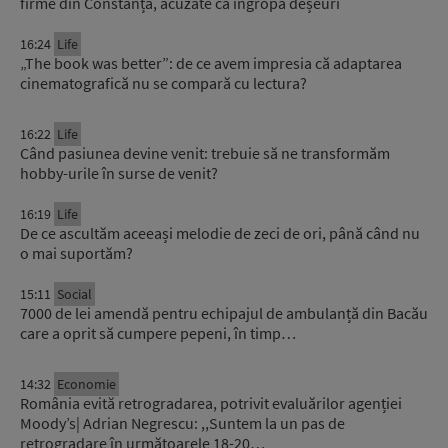
firme din Constanța, acuzate că îngropa deșeuri
16:24
Life
„The book was better”: de ce avem impresia că adaptarea
cinematografică nu se compară cu lectura?
16:22
Life
Când pasiunea devine venit: trebuie să ne transformăm
hobby-urile în surse de venit?
16:19
Life
De ce ascultăm aceeași melodie de zeci de ori, până când nu
o mai suportăm?
15:11
Social
7000 de lei amendă pentru echipajul de ambulanță din Bacău
care a oprit să cumpere pepeni, în timp…
14:32
Economie
România evită retrogradarea, potrivit evaluărilor agenției
Moody’s| Adrian Negrescu: ,,Suntem la un pas de
retrogradare în următoarele 18-20…