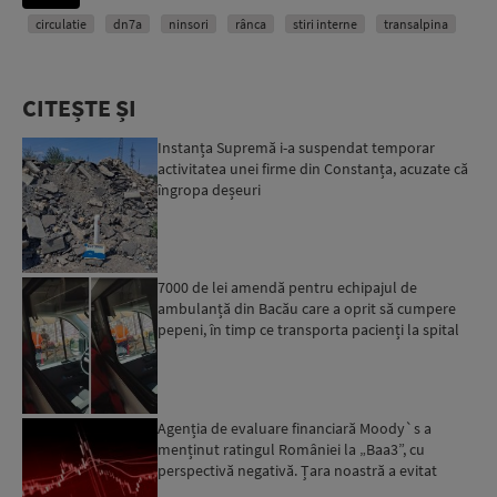
circulatie
dn7a
ninsori
rânca
stiri interne
transalpina
CITEȘTE ȘI
Instanța Supremă i-a suspendat temporar
activitatea unei firme din Constanța, acuzate că
îngropa deșeuri
7000 de lei amendă pentru echipajul de
ambulanță din Bacău care a oprit să cumpere
pepeni, în timp ce transporta pacienți la spital
Agenția de evaluare financiară Moody`s a
menținut ratingul României la „Baa3”, cu
perspectivă negativă. Țara noastră a evitat
momentan retrogradarea...