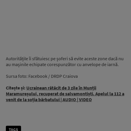
Autoritățile îi sfătuiesc pe șoferi să evite aceste zone dacă nu
au mașinile echipate corespunzător cu anvelope de iarnă.
Sursa foto: Facebook / DRDP Craiova
Citește și:
Ucrainean rătăcit de 3 zile în Munții
Maramureșului, recuperat de salvamontiști. Apelul la 112 a
venit de la soția bărbatului | AUDIO | VIDEO
TAGS