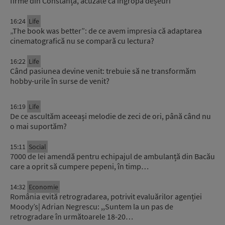
firme din Constanța, acuzate că îngropa deșeuri
16:24
Life
„The book was better”: de ce avem impresia că adaptarea
cinematografică nu se compară cu lectura?
16:22
Life
Când pasiunea devine venit: trebuie să ne transformăm
hobby-urile în surse de venit?
16:19
Life
De ce ascultăm aceeași melodie de zeci de ori, până când nu
o mai suportăm?
15:11
Social
7000 de lei amendă pentru echipajul de ambulanță din Bacău
care a oprit să cumpere pepeni, în timp…
14:32
Economie
România evită retrogradarea, potrivit evaluărilor agenției
Moody’s| Adrian Negrescu: ,,Suntem la un pas de
retrogradare în următoarele 18-20…