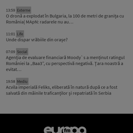
13:59
Externe
O dronă a explodat în Bulgaria, la 100 de metri de granița cu
România| MApN: radarele nu au…
11:01
Life
Unde dispar vrăbiile din orașe?
07:09
Social
Agenția de evaluare financiară Moody`s a menținut ratingul
României la „Baa3”, cu perspectivă negativă. Țara noastră a
evitat…
19:58
Mediu
Acvila imperială Feliks, eliberată în natură după ce a fost
salvată din mâinile traficanților și repatriată în Serbia