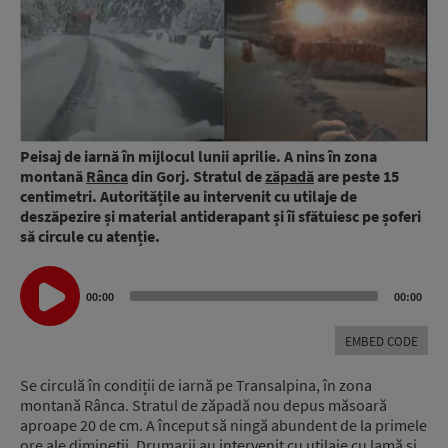
Peisaj de iarnă în mijlocul lunii aprilie. A nins în zona
montană
Rânca
din Gorj. Stratul de
zăpadă
are peste 15
centimetri. Autoritățile au intervenit cu utilaje de
deszăpezire și material antiderapant și îi sfătuiesc pe șoferi
să circule cu atenție.
Audio
00:00
00:00
Player
EMBED CODE
Se circulă în condiții de iarnă pe Transalpina, în zona
montană Rânca. Stratul de zăpadă nou depus măsoară
aproape 20 de cm. A început să ningă abundent de la primele
ore ale dimineții. Drumarii au intervenit cu utilaje cu lamă și