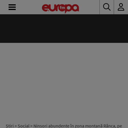
ACASĂ
ȘTIRI
RADIO
CONCURSURI
PODCAST
ASCULTĂ
LIVE
Știri
>
Social
> Ninsori abundente în zona montană Rânca, pe