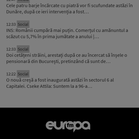
Cele patru barje încărcate cu piatră vor fi scufundate astăzi în
Dunăre, după ce ieri intervenția a fost…
12:33
Social
INS: Românii cumpără mai puțin. Comerțul cu amănuntul a
scăzut cu 5,7% în prima jumătate a anului |…
12:33
Social
Doi cetățeni străini, arestați după ce au încercat să înșele o
pensionară din București, pretinzând că sunt de…
12:22
Social
O nouă creșă a fost inaugurată astăzi în sectorul 6 al
Capitalei. Cseke Attila: Suntem la a 96-a…