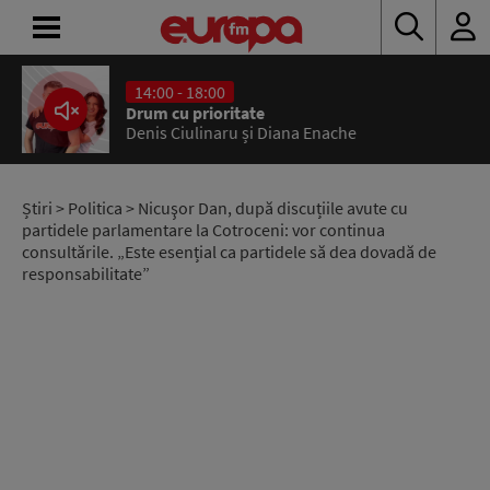
14:00 - 18:00
ACASĂ
Drum cu prioritate
Denis Ciulinaru și Diana Enache
ȘTIRI
RADIO
Știri
>
Politica
> Nicuşor Dan, după discuțiile avute cu
partidele parlamentare la Cotroceni: vor continua
consultările. „Este esențial ca partidele să dea dovadă de
CONCURSURI
responsabilitate”
PODCAST
ASCULTĂ
LIVE