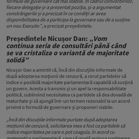
formule de guvernare cât mai stabile. În cadrul convorbirilor,
fiecare delegație și-a prezentat poziția, și-a argumentat
constrângerile și a precizat în ce condiții ar avea
disponibilitatea de a participa la guvernare sau de a susține
un nou Executiv”
, a precizat președintele.
Președintele Nicușor Dan: „
Vom
continua seria de consultări până când
se va cristaliza o variantă de majoritate
solidă”
Nicușor Dan a amintit că, încă din discuțiile informale de
după adoptarea moțiunii de cenzură, a cerut partidelor să
indice o posibilă majoritate parlamentară capabilă să susțină
un guvern. Acesta a transmis și un apel la responsabilitate
politică, subliniind necesitatea ca partidele să dea dovadă de
maturitate și să ajungă într-un termen rezonabil la un acord
privind o formulă de guvernare și propuneri viabile.
„Încă din discuțiile informale purtate după adoptarea
moțiunii de cenzură, solicitarea mea a fost ca partidele să
indice majoritatea pe care o pot coagula, în acord cu
matematica parlamentară, care să poată asigura susținerea