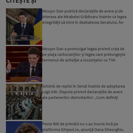
CITEȘTE ȘI
Nicușor Dan publică declarațiile de avere și de
interese ale Mirabelei Grădinaru înainte ca legea
integrității să intre în dezbaterea Senatului, for
d...
Nicușor Dan a promulgat legea privind criza de
pe piața carburanților și legea care prelungește
termenul de achiziție a locuințelor cu TVA
redus...
Schimb de replici în Senat înainte de adoptarea
Legii ANI. Dispute privind declarațiile de avere
ale partenerilor demnitarilor: „Cum definiți
amantele...
Peste 900 de primării nu s-au înscris încă pe
platforma Ghișeul.ro, anunță Oana Gheorghiu.