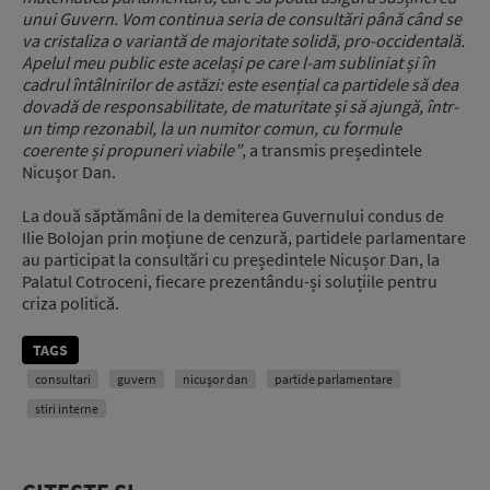
unui Guvern. Vom continua seria de consultări până când se
va cristaliza o variantă de majoritate solidă, pro-occidentală.
Apelul meu public este același pe care l-am subliniat și în
cadrul întâlnirilor de astăzi: este esențial ca partidele să dea
dovadă de responsabilitate, de maturitate și să ajungă, într-
un timp rezonabil, la un numitor comun, cu formule
coerente și propuneri viabile”
, a transmis președintele
Nicușor Dan.
La două săptămâni de la demiterea Guvernului condus de
Ilie Bolojan prin moțiune de cenzură, partidele parlamentare
au participat la consultări cu președintele Nicușor Dan, la
Palatul Cotroceni, fiecare prezentându-și soluțiile pentru
criza politică.
TAGS
consultari
guvern
nicușor dan
partide parlamentare
stiri interne