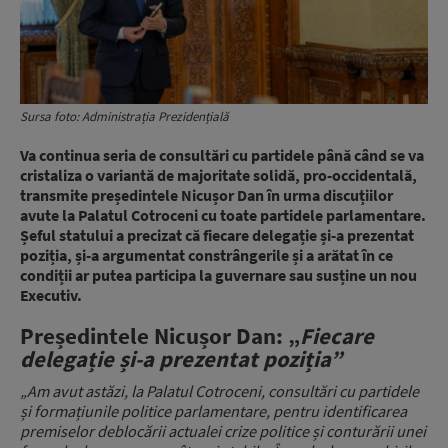
Sursa foto: Administrația Prezidențială
Va continua seria de consultări cu partidele până când se va
cristaliza o variantă de majoritate solidă, pro-occidentală,
transmite președintele Nicușor Dan în urma discuțiilor
avute la Palatul Cotroceni cu toate partidele parlamentare.
Șeful statului a precizat că fiecare delegație și-a prezentat
poziția, și-a argumentat constrângerile și a arătat în ce
condiții ar putea participa la guvernare sau susține un nou
Executiv.
Președintele Nicușor Dan: „
Fiecare
delegație și-a prezentat poziția”
„Am avut astăzi, la Palatul Cotroceni, consultări cu partidele
și formațiunile politice parlamentare, pentru identificarea
premiselor deblocării actualei crize politice și conturării unei