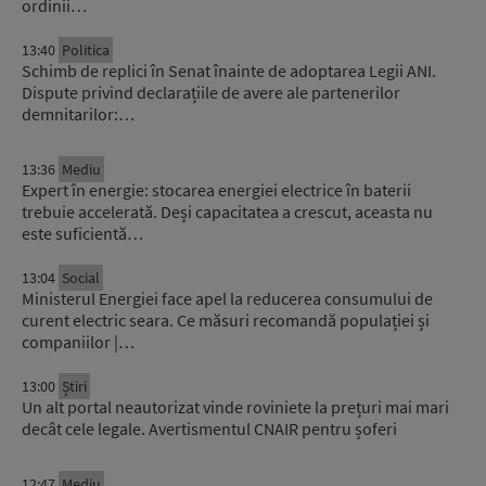
ordinii…
13:40
Politica
Schimb de replici în Senat înainte de adoptarea Legii ANI.
Dispute privind declarațiile de avere ale partenerilor
demnitarilor:…
13:36
Mediu
Expert în energie: stocarea energiei electrice în baterii
trebuie accelerată. Deși capacitatea a crescut, aceasta nu
este suficientă…
13:04
Social
Ministerul Energiei face apel la reducerea consumului de
curent electric seara. Ce măsuri recomandă populației și
companiilor |…
13:00
Știri
Un alt portal neautorizat vinde roviniete la prețuri mai mari
decât cele legale. Avertismentul CNAIR pentru șoferi
12:47
Mediu