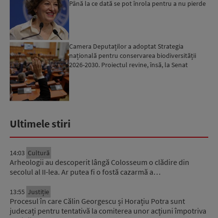
Până la ce dată se pot înrola pentru a nu pierde
fondurile ...
Camera Deputaților a adoptat Strategia
națională pentru conservarea biodiversității
2026-2030. Proiectul revine, însă, la Senat
pentru modificări...
Ultimele stiri
14:03
Cultură
Arheologii au descoperit lângă Colosseum o clădire din
secolul al II-lea. Ar putea fi o fostă cazarmă a…
13:55
Justiție
Procesul în care Călin Georgescu și Horațiu Potra sunt
judecați pentru tentativă la comiterea unor acțiuni împotriva