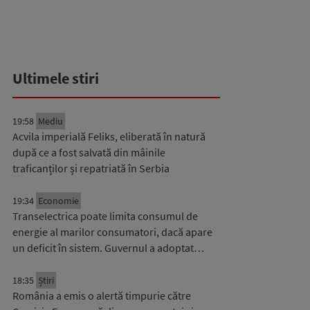
Ultimele stiri
19:58
Mediu
Acvila imperială Feliks, eliberată în natură
după ce a fost salvată din mâinile
traficanților și repatriată în Serbia
19:34
Economie
Transelectrica poate limita consumul de
energie al marilor consumatori, dacă apare
un deficit în sistem. Guvernul a adoptat…
18:35
Știri
România a emis o alertă timpurie către