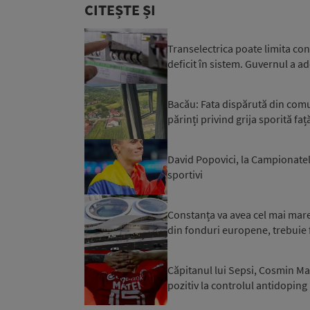
CITEȘTE ȘI
Transelectrica poate limita co
deficit în sistem. Guvernul a ad
Bacău: Fata dispărută din comuna
părinți privind grija sporită față
David Popovici, la Campionatel
sportivi
Constanța va avea cel mai mare 
din fonduri europene, trebuie f
Căpitanul lui Sepsi, Cosmin Mat
pozitiv la controlul antidoping