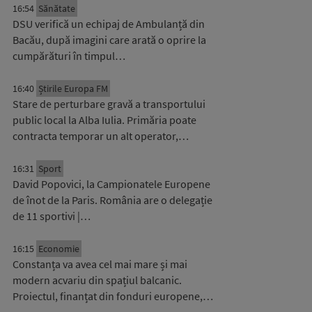
16:54
Sănătate
DSU verifică un echipaj de Ambulanță din
Bacău, după imagini care arată o oprire la
cumpărături în timpul…
16:40
Știrile Europa FM
Stare de perturbare gravă a transportului
public local la Alba Iulia. Primăria poate
contracta temporar un alt operator,…
16:31
Sport
David Popovici, la Campionatele Europene
de înot de la Paris. România are o delegație
de 11 sportivi |…
16:15
Economie
Constanța va avea cel mai mare și mai
modern acvariu din spațiul balcanic.
Proiectul, finanțat din fonduri europene,…