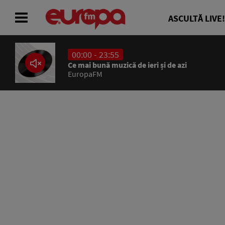
ASCULTĂ LIVE!
00:00 - 23:55
ACASĂ
Ce mai bună muzică de ieri și de azi
EuropaFM
ȘTIRI
RADIO
CONCURSURI
PODCAST
ASCULTĂ LIVE