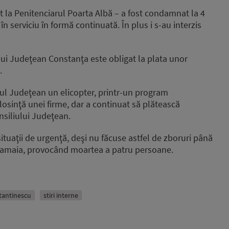
 la Penitenciarul Poarta Albă – a fost condamnat la 4
n serviciu în formă continuată. În plus i s-au interzis
lui Judeţean Constanţa este obligat la plata unor
.
iul Judeţean un elicopter, printr-un program
folosinţă unei firme, dar a continuat să plătească
nsiliului Judeţean.
ituaţii de urgenţă, deşi nu făcuse astfel de zboruri până
n Mamaia, provocând moartea a patru persoane.
tantinescu
stiri interne