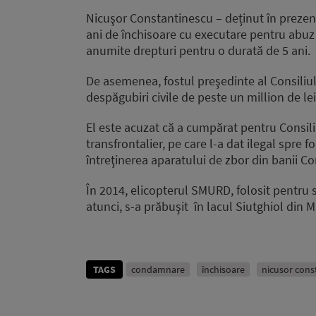
Nicuşor Constantinescu – deținut în prezent
ani de închisoare cu executare pentru abuz î
anumite drepturi pentru o durată de 5 ani.
De asemenea, fostul preşedinte al Consiliu
despăgubiri civile de peste un million de lei
El este acuzat că a cumpărat pentru Consil
transfrontalier, pe care l-a dat ilegal spre 
întreţinerea aparatului de zbor din banii Co
În 2014, elicopterul SMURD, folosit pentru s
atunci, s-a prăbuşit în lacul Siutghiol di
TAGS
condamnare
închisoare
nicusor cons