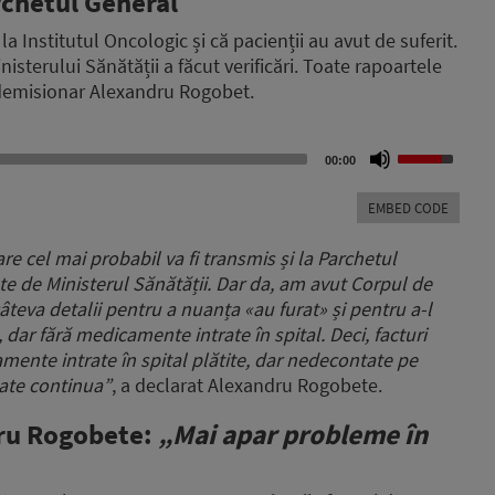
archetul General
la Institutul Oncologic și că pacienții au avut de suferit.
sterului Sănătății a făcut verificări. Toate rapoartele
l demisionar Alexandru Rogobet.
Use
00:00
Up/Down
Arrow
EMBED CODE
keys
to
re cel mai probabil va fi transmis și la Parchetul
increase
e de Ministerul Sănătății. Dar da, am avut Corpul de
or
teva detalii pentru a nuanța «au furat» și pentru a-l
decrease
volume.
l, dar fără medicamente intrate în spital. Deci, facturi
icamente intrate în spital plătite, dar nedecontate pe
oate continua”
, a declarat Alexandru Rogobete.
dru Rogobete:
„Mai apar probleme în