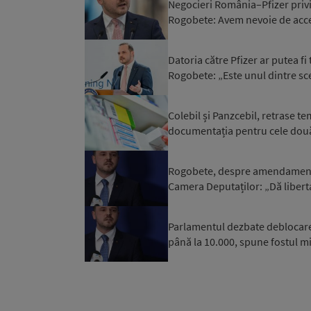
Negocieri România–Pfizer privi
Rogobete: Avem nevoie de acces l
Datoria către Pfizer ar putea f
Rogobete: „Este unul dintre scen
Colebil și Panzcebil, retrase t
documentația pentru cele do
Rogobete, despre amendamentul
Camera Deputaților: „Dă liberta
Parlamentul dezbate deblocarea
până la 10.000, spune fostul min