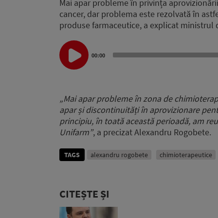
Mai apar probleme în privința aprovizionări
cancer, dar problema este rezolvată în astf
produse farmaceutice, a explicat ministrul 
Audio
Player
00:00
„Mai apar probleme în zona de chimioterapi
apar și discontinuități în aprovizionare pentr
principiu, în toată această perioadă, am reu
Unifarm”
, a precizat Alexandru Rogobete.
TAGS
alexandru rogobete
chimioterapeutice
CITEȘTE ȘI