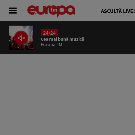
ASCULTĂ LIVE!
24/24
ACASĂ
Cea mai bună muzică
Europa FM
ȘTIRI
RADIO
CONCURSURI
PODCAST
ASCULTĂ LIVE