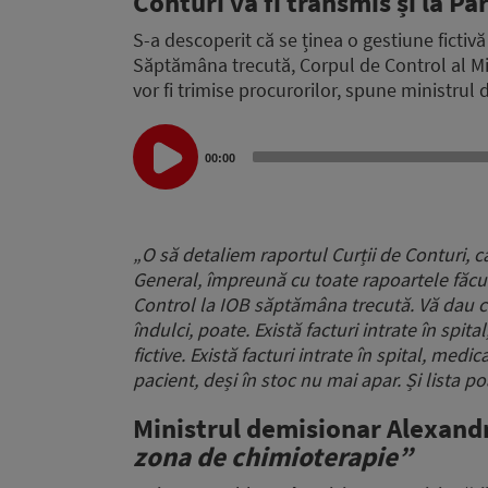
Conturi va fi transmis și la P
S-a descoperit că se ținea o gestiune fictivă 
Săptămâna trecută, Corpul de Control al Mini
vor fi trimise procurorilor, spune ministru
Audio
Player
00:00
„O să detaliem raportul Curții de Conturi, ca
General, împreună cu toate rapoartele făcut
Control la IOB săptămâna trecută. Vă dau câ
îndulci, poate. Există facturi intrate în spita
fictive. Există facturi intrate în spital, med
pacient, deși în stoc nu mai apar. Și lista p
Ministrul demisionar Alexan
zona de chimioterapie”