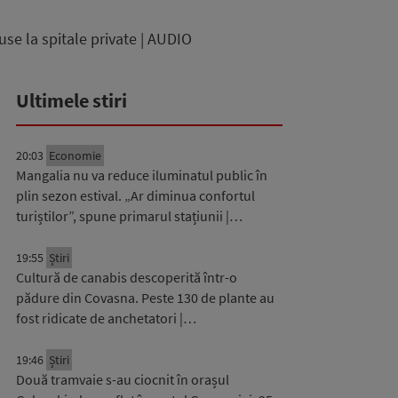
use la spitale private | AUDIO
Ultimele stiri
20:03
Economie
Mangalia nu va reduce iluminatul public în
plin sezon estival. „Ar diminua confortul
turiștilor”, spune primarul stațiunii |…
19:55
Știri
Cultură de canabis descoperită într-o
pădure din Covasna. Peste 130 de plante au
fost ridicate de anchetatori |…
19:46
Știri
Două tramvaie s-au ciocnit în orașul