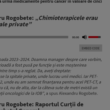
ră urmă medicamente pentru cancer în valoare de cinci
ru Rogobete: „
Chimioterapicele erau
tale private”
Use
00:00
Up/Down
Arrow
EMBED CODE
keys
to
perioada 2023–2024. Doamna manager despre care vorbim,
increase
rioadă a fost pusă pe funcție și este moștenirea
or
tre timp s-a reglat. Da, aveți dreptate:
decrease
volume.
e la spitale private, unde lucrau unii medici. Iar PET-
022, unde eu am semnat finanțarea pentru acel PET-CT, a
u că, nu de alta, dar la câteva sute de metri există un
ții oncologici de la IOB”
, a spus Alexandru Rogobete.
ru Rogobete: Raportul Curții de