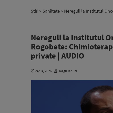
Știri
>
Sănătate
> Nereguli la Institutul Onc
Nereguli la Institutul O
Rogobete: Chimioterapic
private | AUDIO
24/04/2026
Iorgu Ianusi