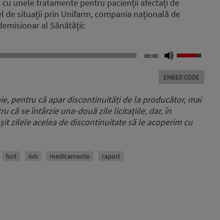
i cu unele tratamente pentru pacienții afectați de
el de situații prin Unifarm, compania națională de
demisionar al Sănătății:
Use
00:00
Up/Down
Arrow
EMBED CODE
keys
to
e, pentru că apar discontinuități de la producător, mai
increase
u că se întârzie una-două zile licitațiile, dar, în
or
șit zilele acelea de discontinuitate să le acoperim cu
decrease
volume.
furt
iob
medicamente
raport