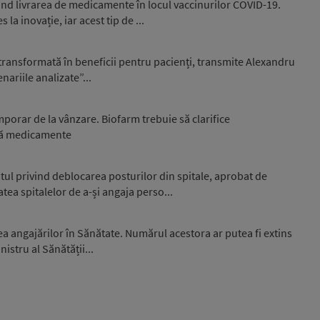
nd livrarea de medicamente în locul vaccinurilor COVID-19.
a inovație, iar acest tip de ...
i transformată în beneficii pentru pacienți, transmite Alexandru
ariile analizate”...
emporar de la vânzare. Biofarm trebuie să clarifice
uă medicamente
 privind deblocarea posturilor din spitale, aprobat de
tea spitalelor de a-și angaja perso...
 angajărilor în Sănătate. Numărul acestora ar putea fi extins
istru al Sănătății...