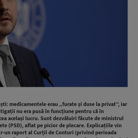
ști: medicamentele erau „furate și duse la privat”, iar
igații nu era pusă în funcțiune pentru că în
cea același lucru. Sunt dezvăluiri făcute de ministrul
e (PSD), aflat pe picior de plecare. Explicațiile vin
tr-un raport al Curții de Conturi (privind perioada