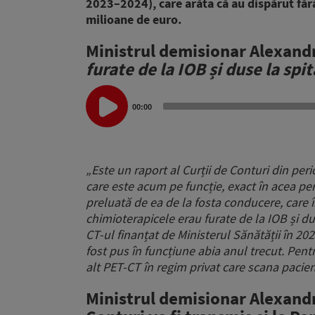
2023–2024), care arăta că au dispărut fă
milioane de euro.
Ministrul demisionar Alexand
furate de la IOB și duse la spi
Audio
Player
00:00
„Este un raport al Curții de Conturi din 
care este acum pe funcție, exact în acea pe
preluată de ea de la fosta conducere, care în
chimioterapicele erau furate de la IOB și dus
CT-ul finanțat de Ministerul Sănătății în 2
fost pus în funcțiune abia anul trecut. Pentr
alt PET-CT în regim privat care scana pacien
Ministrul demisionar Alexand