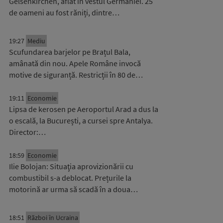
Gelsenkirchen, aflat în vestul Germaniei. 25
de oameni au fost răniți, dintre…
19:27
Mediu
Scufundarea barjelor pe Brațul Bala,
amânată din nou. Apele Române invocă
motive de siguranță. Restricții în 80 de…
19:11
Economie
Lipsa de kerosen pe Aeroportul Arad a dus la
o escală, la București, a cursei spre Antalya.
Director:…
18:59
Economie
Ilie Bolojan: Situaţia aprovizionării cu
combustibil s-a deblocat. Prețurile la
motorină ar urma să scadă în a doua…
18:51
Război în Ucraina