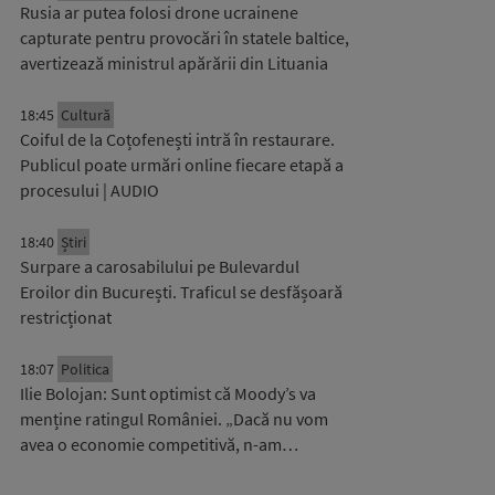
Rusia ar putea folosi drone ucrainene
capturate pentru provocări în statele baltice,
avertizează ministrul apărării din Lituania
18:45
Cultură
Coiful de la Coțofenești intră în restaurare.
Publicul poate urmări online fiecare etapă a
procesului | AUDIO
18:40
Știri
Surpare a carosabilului pe Bulevardul
Eroilor din București. Traficul se desfășoară
restricționat
18:07
Politica
Ilie Bolojan: Sunt optimist că Moody’s va
menține ratingul României. „Dacă nu vom
avea o economie competitivă, n-am…