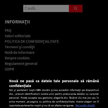
INFORMAŢII
FAQ
Valori editoriale
POLITICA DE CONFIDENŢIALITATE
Termeni şi condiţii
Notă de Informare
Despre cookies
Regulament general
GDPR
Contact
Nouă ne pasă ca datele tale personale să rămână
Descarcă gratuit aplicaţia Europa FM pentru smartphone:
confidențiale
Noi și partenerii noștri
585
stocăm și/sau accesăm informații pe dispozitivul
dvs., precum identificatorii cookie unici pentru prelucrarea datelor cu caracter
personal. Puteți accepta sau gestiona alegerile dvs. făcând clic mai jos sau în
orice moment, pe pagina cu politica de confidențialitate. Aceste alegeri vor fi
raportate partenerilor noștri și nu vă vor afecta navigarea.
Mai multe detalii