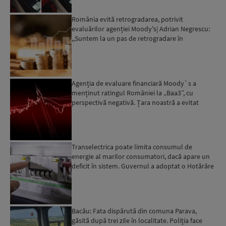
România evită retrogradarea, potrivit
evaluărilor agenției Moody's| Adrian Negrescu:
,,Suntem la un pas de retrogradare în
următoarele 18-20 de luni, ...
Agenția de evaluare financiară Moody`s a
menținut ratingul României la „Baa3”, cu
perspectivă negativă. Țara noastră a evitat
momentan retrogradarea...
Transelectrica poate limita consumul de
energie al marilor consumatori, dacă apare un
deficit în sistem. Guvernul a adoptat o Hotărâre
în acest sens...
Bacău: Fata dispărută din comuna Parava,
găsită după trei zile în localitate. Poliția face