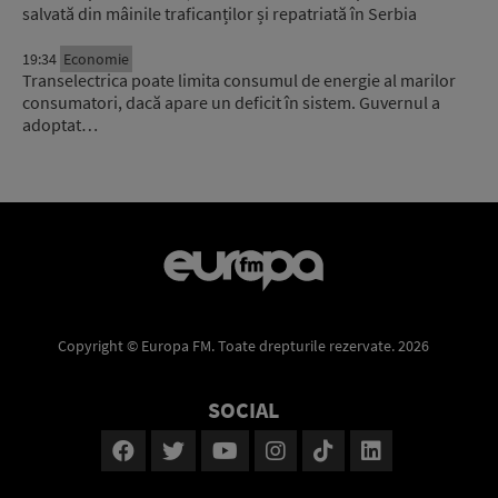
salvată din mâinile traficanților și repatriată în Serbia
19:34
Economie
Transelectrica poate limita consumul de energie al marilor
consumatori, dacă apare un deficit în sistem. Guvernul a
adoptat…
Copyright © Europa FM. Toate drepturile rezervate. 2026
SOCIAL