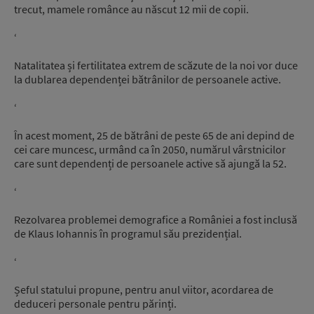
trecut, mamele românce au născut 12 mii de copii.
‘
Natalitatea și fertilitatea extrem de scăzute de la noi vor duce
la dublarea dependenței bătrânilor de persoanele active.
‘
În acest moment, 25 de bătrâni de peste 65 de ani depind de
cei care muncesc, urmând ca în 2050, numărul vârstnicilor
care sunt dependenți de persoanele active să ajungă la 52.
‘
Rezolvarea problemei demografice a României a fost inclusă
de Klaus Iohannis în programul său prezidențial.
‘
Șeful statului propune, pentru anul viitor, acordarea de
deduceri personale pentru părinți.