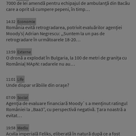
7000 de lei amendă pentru echipajul de ambulanță din Bacău
care a oprit să cumpere pepeni, în timp…
14:32
Economie
România evită retrogradarea, potrivit evaluărilor agenției
Moody’s| Adrian Negrescu: ,,Suntem la un pas de
retrogradare în următoarele 18-20…
13:59
Externe
O dronă a explodat în Bulgaria, la 100 de metri de granița cu
România| MApN: radarele nu au…
11:01
Life
Unde dispar vrăbiile din orașe?
07:09
Social
Agenția de evaluare financiară Moody`s a menținut ratingul
României la „Baa3”, cu perspectivă negativă. Țara noastră a
evitat…
19:58
Mediu
Acvila imperială Feliks, eliberată în natură după ce a fost