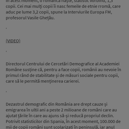
În acest moment, o româncă naște, statistic vorbind, 1,3
copii. Cei mai mulți copii îi nasc femeile de etnie rromă, care
aduc pe lume 3,2 copii, spune la Interviurile Europa FM,
profesorul Vasile Ghețău.
‘
(VIDEO)
‘
Directorul Centrului de Cercetări Demografice al Academiei
Române susține că, pentru a face copii, românii au nevoie în
primul rând de stabilitate și de măsuri sociale pentru copii,
care să le permită menținerea carierei.
‘
Dezastrul demografic din România are drept cauze și
emigrarea în ultii ani a peste 2 milioane de români care au
ajutat țările în care au ajuns să-și reducă propriul declin.
Potrivit statisticilor din Spania, în acest moment, 100.000 de
mii de copii români sunt școlarizați în peninsulă, iar anul