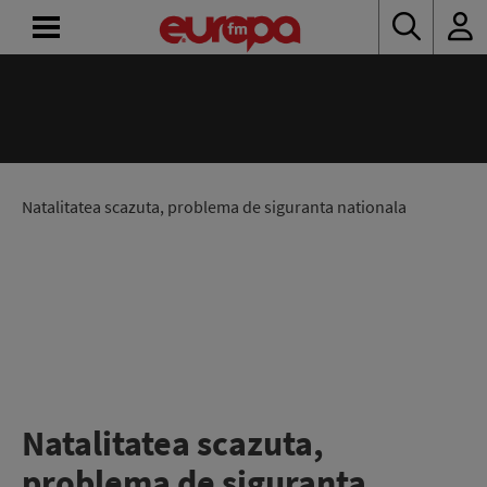
ACASĂ
ȘTIRI
RADIO
Natalitatea scazuta, problema de siguranta nationala
CONCURSURI
PODCAST
ASCULTĂ
LIVE
Natalitatea scazuta,
problema de siguranta