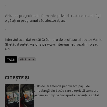
‘
Viziunea președintelui Romaniei privind cresterea natalității
o găsiți în programul său alectoral,
aici
.
‘
Interviul acordat Ancăi Grădinaru de profesorul doctor Vasile
Ghețău îl puteți viziona pe www.interviuri.europafm.ro sau
aici
TAGS
stiri interne
CITEȘTE ȘI
7000 de lei amendă pentru echipajul de
ambulanță din Bacău care a oprit să cumpere
pepeni, în timp ce transporta pacienți la spital