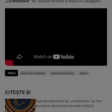
„La Menteuse”
de Jacques Bricaire și Maurice Lasaygues.
TAGS
clubul de weekend
monica davidescu
teatru
CITEȘTE ȘI
Teatrele italiene de tip „condominio” au fost
înscrise în Patrimoniul Mondial UNESCO