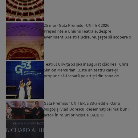
25 mai - Gala Premiilor UNITER 2026.
Președintele Uniunii Teatrale, despre
eveniment: Are strălucire, reușește să acopere o
gamă mai mare de artiști...
Teatrul Grivița 53 și-a inaugurat clădirea | Chris
Simion Mercurian: „Este un teatru care-și
propune să-i scoată pe artiști din zona de
confort”...
Gala Premiilor UNITER, a 33-a ediție. Oana
Mogoș și Vlad Udrescu, desemnați cei mai buni
actori în roluri principale | AUDIO