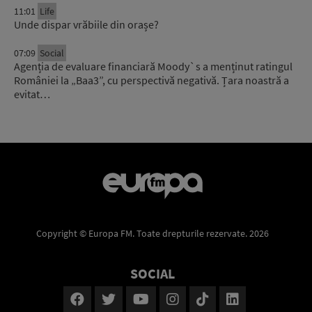
11:01
Life
Unde dispar vrăbiile din orașe?
07:09
Social
Agenția de evaluare financiară Moody`s a menținut ratingul
României la „Baa3”, cu perspectivă negativă. Țara noastră a
evitat…
Copyright © Europa FM. Toate drepturile rezervate. 2026
SOCIAL