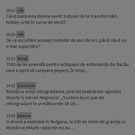
16:22
Life
Când pasiunea devine venit: trebuie să ne transformăm
hobby-urile în surse de venit?
16:19
Life
De ce ascultăm aceeași melodie de zeci de ori, până când nu
o mai suportăm?
15:11
Social
7000 de lei amendă pentru echipajul de ambulanță din Bacău
care a oprit să cumpere pepeni, în timp…
14:32
Economie
România evită retrogradarea, potrivit evaluărilor agenției
Moody’s| Adrian Negrescu: ,,Suntem la un pas de
retrogradare în următoarele 18-20…
13:59
Externe
O dronă a explodat în Bulgaria, la 100 de metri de granița cu
România| MApN: radarele nu au…