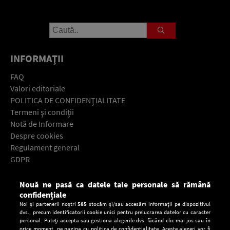
INFORMAŢII
FAQ
Valori editoriale
POLITICA DE CONFIDENŢIALITATE
Termeni şi condiţii
Notă de Informare
Despre cookies
Regulament general
GDPR
Contact
Nouă ne pasă ca datele tale personale să rămână
Descarcă gratuit aplicaţia Europa FM pentru smartphone:
confidențiale
Noi și partenerii noștri
585
stocăm și/sau accesăm informații pe dispozitivul
dvs., precum identificatorii cookie unici pentru prelucrarea datelor cu caracter
personal. Puteți accepta sau gestiona alegerile dvs. făcând clic mai jos sau în
orice moment, pe pagina cu politica de confidențialitate. Aceste alegeri vor fi