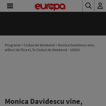
ACASĂ
ȘTIRI
RADIO
Programe
>
Clubul de Weekend
> Monica Davidescu vine,
alături de fiica ei, în Clubul de Weekend – VIDEO
CONCURSURI
PODCAST
ASCULTĂ
LIVE
Monica Davidescu vine,