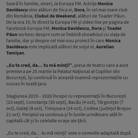
Seară în familie, vineri, la Europa FM. Actrița
Monica
Davidescu
vine alături de fiica ei,
Dora
, în cel mai mare club
din România,
Clubul de Weekend
, alături de Toader Păun.
De la ora 19, în direct la Europa FM și video live pe pagina de
Facebook Europa FM,
Monica Davidescu, Dora
și
Toader
Păun
vorbesc despre cum se îmbină showbizul cu viața de
familie, dar și despre cel mai nou proiect în care
Monica
Davidescu
este implicată alături de soțul ei,
Aurelian
Temișan
.
„Eu te cred, da… tu mă minți!”
, piesa de teatru care a avut
premiera pe 25 martie la Palatul Național al Copiilor din
București, își continuă în această toamnă reprezentațiile cu
succes în toată țara.
Stagiunea 2019 – 2020 începe cu reprezentații în București
(23 sept), Constanța (30 sept), Bacău (4 oct), Târgoviște (7
oct), Galați (8 oct), Timișoara (14 oct), Codlea (județul Brașov
21 oct). Periplul va continua și în lunile următoare atât în
capitală cât și în celelalte orașe ale țării.
„Eu te cred, da… tu mă minți!’ este o comedie adaptată după