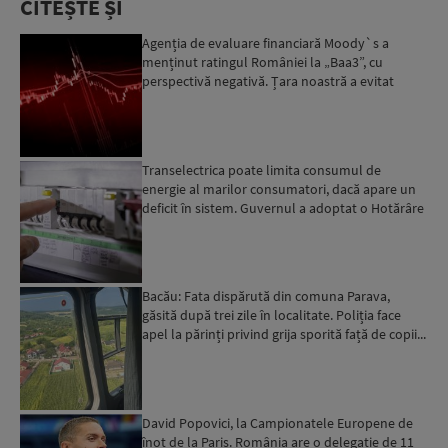
CITEȘTE ȘI
Agenția de evaluare financiară Moody`s a
menținut ratingul României la „Baa3”, cu
perspectivă negativă. Țara noastră a evitat
momentan retrogradarea...
Transelectrica poate limita consumul de
energie al marilor consumatori, dacă apare un
deficit în sistem. Guvernul a adoptat o Hotărâre
în acest sens...
Bacău: Fata dispărută din comuna Parava,
găsită după trei zile în localitate. Poliția face
apel la părinți privind grija sporită față de copii...
David Popovici, la Campionatele Europene de
înot de la Paris. România are o delegație de 11