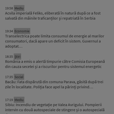
19:58
Mediu
Acvila imperială Feliks, eliberată în natură după ce a fost
salvată din mâinile traficanților și repatriată în Serbia
19:34
Economie
Transelectrica poate limita consumul de energie al marilor
consumatori, dacă apare un deficit în sistem. Guvernul a
adoptat…
18:35
Știri
România a emis o alertă timpurie către Comisia Europeană
din cauza secetei și a riscurilor pentru sistemul energetic
17:35
Social
Bacău: Fata dispărută din comuna Parava, găsită după trei
zile în localitate. Poliția face apel la părinți privind…
17:19
Mediu
Sibiu: Incendiu de vegetație pe Valea Avrigului. Pompierii
intervin cu două autospeciale de stingere și o autospecială