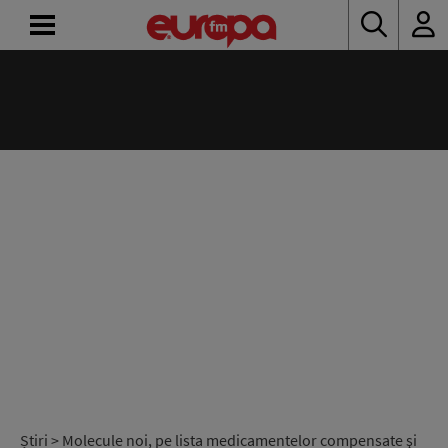
ACASĂ
ȘTIRI
RADIO
CONCURSURI
PODCAST
ASCULTĂ
LIVE
Știri
> Molecule noi, pe lista medicamentelor compensate şi