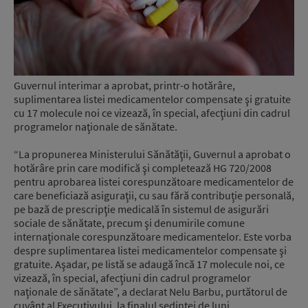
Guvernul interimar a aprobat, printr-o hotărâre,
suplimentarea listei medicamentelor compensate şi gratuite
cu 17 molecule noi ce vizează, în special, afecţiuni din cadrul
programelor naţionale de sănătate.
“La propunerea Ministerului Sănătăţii, Guvernul a aprobat o
hotărâre prin care modifică şi completează HG 720/2008
pentru aprobarea listei corespunzătoare medicamentelor de
care beneficiază asiguraţii, cu sau fără contribuţie personală,
pe bază de prescripţie medicală în sistemul de asigurări
sociale de sănătate, precum şi denumirile comune
internaţionale corespunzătoare medicamentelor. Este vorba
despre suplimentarea listei medicamentelor compensate şi
gratuite. Aşadar, pe listă se adaugă încă 17 molecule noi, ce
vizează, în special, afecţiuni din cadrul programelor
naţionale de sănătate”, a declarat Nelu Barbu, purtătorul de
cuvânt al Executivului, la finalul şedinţei de luni.