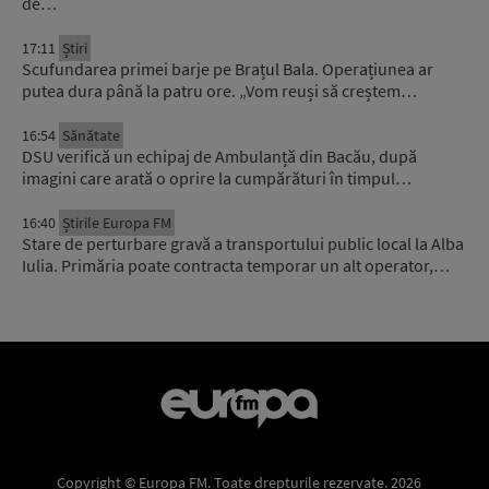
de…
17:11
Știri
Scufundarea primei barje pe Brațul Bala. Operațiunea ar
putea dura până la patru ore. „Vom reuși să creștem…
16:54
Sănătate
DSU verifică un echipaj de Ambulanță din Bacău, după
imagini care arată o oprire la cumpărături în timpul…
16:40
Știrile Europa FM
Stare de perturbare gravă a transportului public local la Alba
Iulia. Primăria poate contracta temporar un alt operator,…
Copyright © Europa FM. Toate drepturile rezervate. 2026