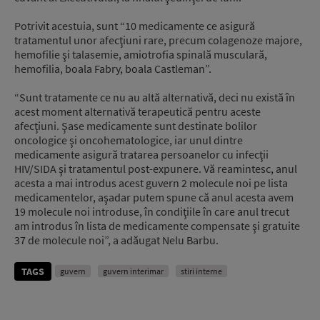
Potrivit acestuia, sunt “10 medicamente ce asigură
tratamentul unor afecţiuni rare, precum colagenoze majore,
hemofilie şi talasemie, amiotrofia spinală musculară,
hemofilia, boala Fabry, boala Castleman”.
“Sunt tratamente ce nu au altă alternativă, deci nu există în
acest moment alternativă terapeutică pentru aceste
afecţiuni. Şase medicamente sunt destinate bolilor
oncologice şi oncohematologice, iar unul dintre
medicamente asigură tratarea persoanelor cu infecţii
HIV/SIDA şi tratamentul post-expunere. Vă reamintesc, anul
acesta a mai introdus acest guvern 2 molecule noi pe lista
medicamentelor, aşadar putem spune că anul acesta avem
19 molecule noi introduse, în condiţiile în care anul trecut
am introdus în lista de medicamente compensate şi gratuite
37 de molecule noi”, a adăugat Nelu Barbu.
TAGS
guvern
guvern interimar
stiri interne