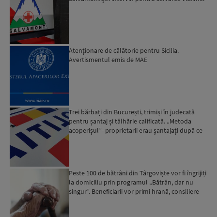
Atenţionare de călătorie pentru Sicilia.
Avertismentul emis de MAE
Trei bărbați din București, trimiși în judecată
pentru șantaj și tâlhărie calificată. „Metoda
acoperișul”- proprietarii erau șantajați după ce
locuinț...
Peste 100 de bătrâni din Târgoviște vor fi îngrijiți
la domiciliu prin programul „Bătrân, dar nu
singur”. Beneficiarii vor primi hrană, consiliere
psi...