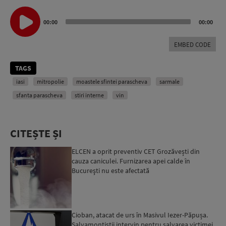
Audio
Player
00:00
00:00
EMBED CODE
TAGS
iasi
mitropolie
moastele sfintei parascheva
sarmale
sfanta parascheva
stiri interne
vin
CITEȘTE ȘI
ELCEN a oprit preventiv CET Grozăvești din
cauza caniculei. Furnizarea apei calde în
Bucureşti nu este afectată
Cioban, atacat de urs în Masivul Iezer-Păpușa.
Salvamontiștii intervin pentru salvarea victimei