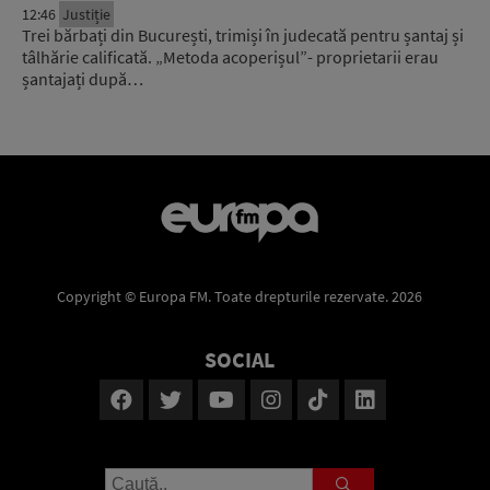
12:46
Justiție
Trei bărbați din București, trimiși în judecată pentru șantaj și
tâlhărie calificată. „Metoda acoperișul”- proprietarii erau
șantajați după…
Copyright © Europa FM. Toate drepturile rezervate. 2026
SOCIAL