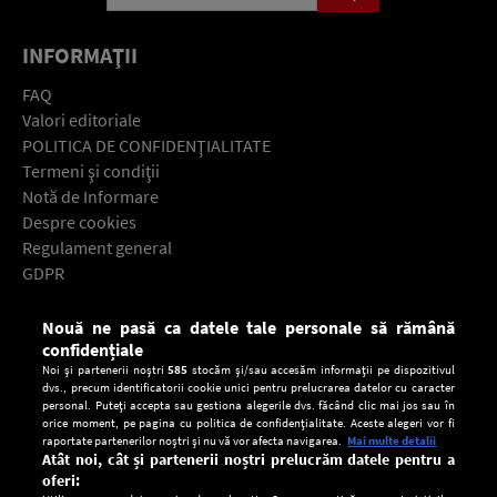
INFORMAŢII
FAQ
Valori editoriale
POLITICA DE CONFIDENŢIALITATE
Termeni şi condiţii
Notă de Informare
Despre cookies
Regulament general
GDPR
Contact
Nouă ne pasă ca datele tale personale să rămână
Descarcă gratuit aplicaţia Europa FM pentru smartphone:
confidențiale
Noi și partenerii noștri
585
stocăm și/sau accesăm informații pe dispozitivul
dvs., precum identificatorii cookie unici pentru prelucrarea datelor cu caracter
personal. Puteți accepta sau gestiona alegerile dvs. făcând clic mai jos sau în
orice moment, pe pagina cu politica de confidențialitate. Aceste alegeri vor fi
raportate partenerilor noștri și nu vă vor afecta navigarea.
Mai multe detalii
Atât noi, cât și partenerii noștri prelucrăm datele pentru a
oferi: