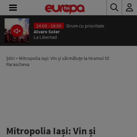
14:00 - 18:00
Drum cu prioritate
ACASĂ
Alvaro Soler
La Libertad
ȘTIRI
RADIO
Știri
> Mitropolia Iași: Vin și sărmăluțe la Hramul Sf.
Parascheva
CONCURSURI
PODCAST
ASCULTĂ
LIVE
Mitropolia Iași: Vin și