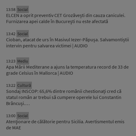
13:58
Social
ELCEN a oprit preventiv CET Grozăvești din cauza caniculei.
Furnizarea apei calde în Bucureşti nu este afectată
13:42
Social
Cioban, atacat de urs în Masivul Iezer-Păpușa. Salvamontiștii
intervin pentru salvarea victimei | AUDIO
13:23
Mediu
Apa Mării Mediterane a ajuns la temperatura record de 33 de
grade Celsius în Mallorca | AUDIO
13:22
Cultură
Sondaj INSCOP: 65,6% dintre românii chestionați cred că
statul român ar trebui să cumpere operele lui Constantin
Brâncuși.…
13:00
Social
Atenţionare de călătorie pentru Sicilia. Avertismentul emis
de MAE