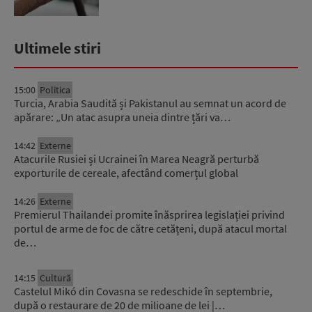
Ultimele stiri
15:00
Politica
Turcia, Arabia Saudită și Pakistanul au semnat un acord de
apărare: „Un atac asupra uneia dintre țări va…
14:42
Externe
Atacurile Rusiei și Ucrainei în Marea Neagră perturbă
exporturile de cereale, afectând comerțul global
14:26
Externe
Premierul Thailandei promite înăsprirea legislației privind
portul de arme de foc de către cetățeni, după atacul mortal
de…
14:15
Cultură
Castelul Mikó din Covasna se redeschide în septembrie,
după o restaurare de 20 de milioane de lei |…