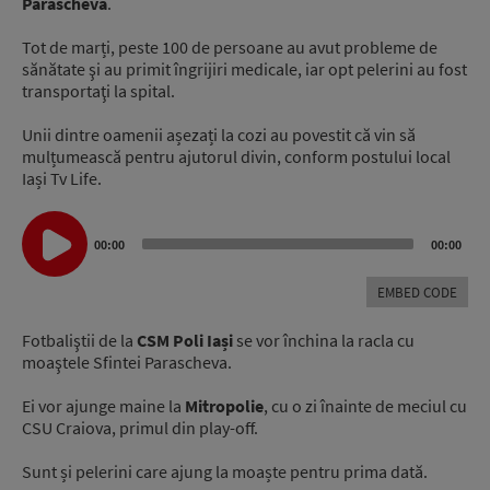
Parascheva
.
Tot de marți, peste 100 de persoane au avut probleme de
sănătate şi au primit îngrijiri medicale, iar opt pelerini au fost
transportaţi la spital.
Unii dintre oamenii așezați la cozi au povestit că vin să
mulțumească pentru ajutorul divin, conform postului local
Iași Tv Life.
Audio
Player
00:00
00:00
EMBED CODE
Fotbaliştii de la
CSM Poli Iași
se vor închina la racla cu
moaştele Sfintei Parascheva.
Ei vor ajunge maine la
Mitropolie
, cu o zi înainte de meciul cu
CSU Craiova, primul din play-off.
Sunt și pelerini care ajung la moaște pentru prima dată.