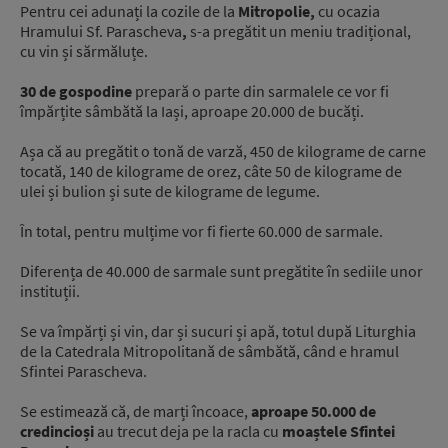
Pentru cei adunați la cozile de la
Mitropolie,
cu ocazia
Hramului Sf. Parascheva
,
s-a pregătit un meniu tradițional,
cu vin și sărmăluțe.
30 de gospodine
prepară o parte din sarmalele ce vor fi
împărțite sâmbătă la Iași, aproape 20.000 de bucăți.
Așa că au pregătit o tonă de varză, 450 de kilograme de carne
tocată, 140 de kilograme de orez, câte 50 de kilograme de
ulei și bulion și sute de kilograme de legume.
În total, pentru mulțime vor fi fierte 60.000 de sarmale.
Diferența de 40.000 de sarmale sunt pregătite în sediile unor
instituții.
Se va împărți și vin, dar și sucuri și apă, totul după Liturghia
de la Catedrala Mitropolitană de sâmbătă, când e hramul
Sfintei Parascheva.
Se estimează că, de marți încoace,
aproape 50.000 de
credincioși
au trecut deja pe la racla cu
moaștele Sfintei