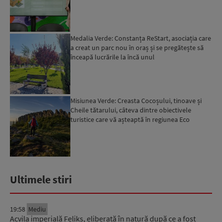
Medalia Verde: Constanța ReStart, asociația care
a creat un parc nou în oraș și se pregătește să
înceapă lucrările la încă unul
Misiunea Verde: Creasta Cocoșului, tinoave și
Cheile tătarului, câteva dintre obiectivele
turistice care vă așteaptă în regiunea Eco
Maramureș...
Ultimele stiri
19:58
Mediu
Acvila imperială Feliks, eliberată în natură după ce a fost