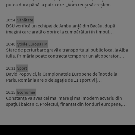
putea dura până la patru ore. „Vom reuși să creștem…
16:54
Sănătate
DSU verifică un echipaj de Ambulanță din Bacău, după
imagini care arată o oprire la cumpărături în timpul…
16:40
Știrile Europa FM
Stare de perturbare gravă a transportului public local la Alba
Iulia. Primăria poate contracta temporar un alt operator,…
16:31
Sport
David Popovici, la Campionatele Europene de înot de la
Paris. România are o delegație de 11 sportivi |…
16:15
Economie
Constanța va avea cel mai mare și mai modern acvariu din
spațiul balcanic. Proiectul, finanțat din fonduri europene,…