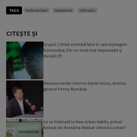
TAGS
harta reciclarii
impadurire
viitor plus
CITEȘTE ȘI
Grupul L’Oréal schimbă felul în care înțelegem
frumusețea, într-un mod mai responsabil și
durabil (P)
Misiunea Verde: interviu Daniel Gross, director
general Penny România
Ce se întâmplă la New Urban Habits, primul
festival din România dedicat viitorului urban?