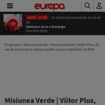
00:00 - 23:55
Ce mai bună muzică de ieri și de
ACASĂ
azi
Shimza x Arco x Kasango
Fire Fire (efm)
ȘTIRI
RADIO
Programe
>
Misiunea Verde
> Misiunea Verde | Viitor Plus, 18
ani de proiecte cu impact pozitiv asupra mediului | AUDIO
CONCURSURI
PODCAST
ASCULTĂ
LIVE
Misiunea Verde | Viitor Plus,