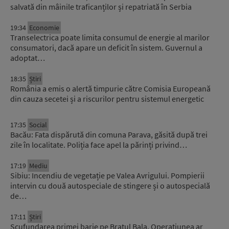
salvată din mâinile traficanților și repatriată în Serbia
19:34
Economie
Transelectrica poate limita consumul de energie al marilor
consumatori, dacă apare un deficit în sistem. Guvernul a
adoptat…
18:35
Știri
România a emis o alertă timpurie către Comisia Europeană
din cauza secetei și a riscurilor pentru sistemul energetic
17:35
Social
Bacău: Fata dispărută din comuna Parava, găsită după trei
zile în localitate. Poliția face apel la părinți privind…
17:19
Mediu
Sibiu: Incendiu de vegetație pe Valea Avrigului. Pompierii
intervin cu două autospeciale de stingere și o autospecială
de…
17:11
Știri
Scufundarea primei barje pe Brațul Bala. Operațiunea ar