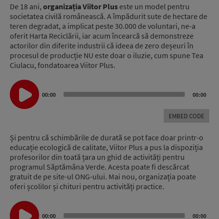
De 18 ani,
organizația Viitor Plus
este un model pentru
societatea civilă românească. A împădurit sute de hectare de
teren degradat, a implicat peste 30.000 de voluntari, ne-a
oferit Harta Reciclării, iar acum încearcă să demonstreze
actorilor din diferite industrii că ideea de zero deșeuri în
procesul de producție NU este doar o iluzie, cum spune Tea
Ciulacu, fondatoarea Viitor Plus.
Audio
00:00
00:00
Player
EMBED CODE
Și pentru că schimbările de durată se pot face doar printr-o
educație ecologică de calitate, Viitor Plus a pus la dispoziția
profesorilor din toată țara un ghid de activități pentru
programul Săptămâna Verde. Acesta poate fi descărcat
gratuit de pe site-ul ONG-ului. Mai nou, organizația poate
oferi școlilor și chituri pentru activități practice.
Audio
Player
00:00
00:00