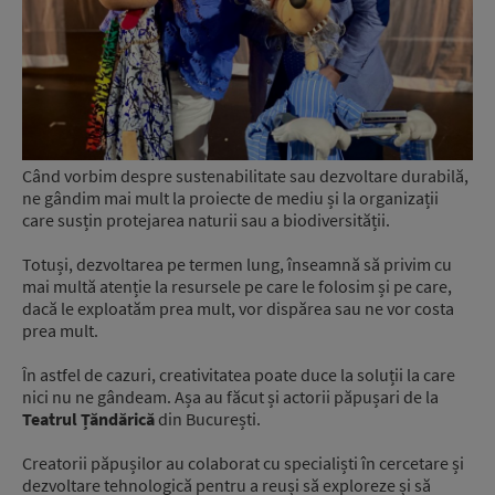
Când vorbim despre sustenabilitate sau dezvoltare durabilă,
ne gândim mai mult la proiecte de mediu și la organizații
care susțin protejarea naturii sau a biodiversității.
Totuși, dezvoltarea pe termen lung, înseamnă să privim cu
mai multă atenție la resursele pe care le folosim și pe care,
dacă le exploatăm prea mult, vor dispărea sau ne vor costa
prea mult.
În astfel de cazuri, creativitatea poate duce la soluții la care
nici nu ne gândeam. Așa au făcut și actorii păpușari de la
Teatrul Țăndărică
din București.
Creatorii păpușilor au colaborat cu specialiști în cercetare și
dezvoltare tehnologică pentru a reuși să exploreze și să