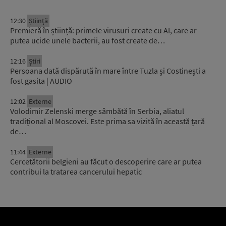
12:30
Știinţă
Premieră în știință: primele virusuri create cu AI, care ar
putea ucide unele bacterii, au fost create de…
12:16
Știri
Persoana dată dispărută în mare între Tuzla și Costinești a
fost gasita | AUDIO
12:02
Externe
Volodimir Zelenski merge sâmbătă în Serbia, aliatul
tradițional al Moscovei. Este prima sa vizită în această țară
de…
11:44
Externe
Cercetătorii belgieni au făcut o descoperire care ar putea
contribui la tratarea cancerului hepatic