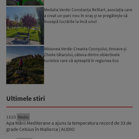
Medalia Verde: Constanța ReStart, asociația care
a creat un parc nou în oraș și se pregătește să
înceapă lucrările la încă unul
Misiunea Verde: Creasta Cocoșului, tinoave și
Cheile tătarului, câteva dintre obiectivele
turistice care vă așteaptă în regiunea Eco
Maramureș...
Ultimele stiri
13:23
Mediu
Apa Mării Mediterane a ajuns la temperatura record de 33 de
grade Celsius în Mallorca | AUDIO