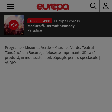
10:00 - 14:00
Europa Express
ACASĂ
Meduza ft.Dermot Kennedy
Paradise
ȘTIRI
RADIO
Programe
>
Misiunea Verde
> Misiunea Verde: Teatrul
Țăndărică din București folosește imprimante 3D ca să
producă, în mod sustenabil, păpușile pentru spectacole |
CONCURSURI
AUDIO
PODCAST
ASCULTĂ
LIVE