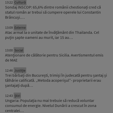
13:22
Cultură
Sondaj INSCOP: 65,6% dintre românii chestionați cred că
statul român ar trebui să cumpere operele lui Constantin
Brâncuși.…
13:09
Externe
Atac armat la o unitate de învățământ din Thailanda. Cel
puțin șapte oameni au murit, iar 15 au…
13:00
Social
Atenţionare de călătorie pentru Sicilia. Avertismentul emis
de MAE
12:46
Justiție
Trei bărbați din București, trimiși în judecată pentru șantaj și
tâlhărie calificată. „Metoda acoperișul”- proprietarii erau
șantajați după…
12:43
Știri
Ungaria: Populația nu mai trebuie să reducă voluntar
consumul de energie. Nivelul Dunării a crescut în zona
centralei…