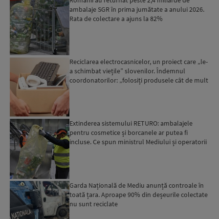
ambalaje SGR în prima jumătate a anului 2026.
Rata de colectare a ajuns la 82%
Reciclarea electrocasnicelor, un proiect care „le-
a schimbat viețile” slovenilor. Îndemnul
coordonatorilor: „folosiți produsele cât de mult
puteți, re...
Extinderea sistemului RETURO: ambalajele
pentru cosmetice și borcanele ar putea fi
incluse. Ce spun ministrul Mediului și operatorii
Garda Națională de Mediu anunță controale în
toată țara. Aproape 90% din deșeurile colectate
nu sunt reciclate