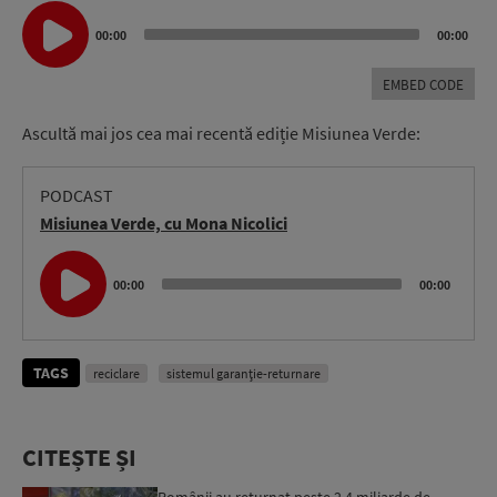
Audio
Player
00:00
00:00
EMBED CODE
Ascultă mai jos cea mai recentă ediție Misiunea Verde:
PODCAST
Misiunea Verde, cu Mona Nicolici
Audio
Player
00:00
00:00
TAGS
reciclare
sistemul garanție-returnare
CITEȘTE ȘI
Românii au returnat peste 2,4 miliarde de