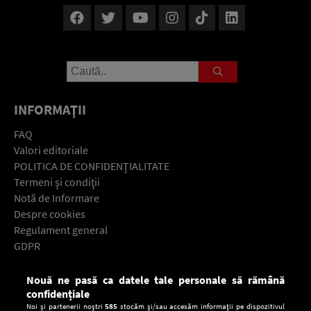
INFORMAŢII
FAQ
Valori editoriale
POLITICA DE CONFIDENŢIALITATE
Termeni şi condiţii
Notă de Informare
Despre cookies
Regulament general
GDPR
Contact
Nouă ne pasă ca datele tale personale să rămână
Descarcă gratuit aplicaţia Europa FM pentru smartphone:
confidențiale
Noi și partenerii noștri
585
stocăm și/sau accesăm informații pe dispozitivul