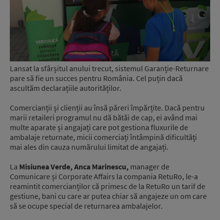
Lansat la sfârșitul anului trecut, sistemul Garanție-Returnare
pare să fie un succes pentru România. Cel puțin dacă
ascultăm declarațiile autorităților.
Comercianții și clienții au însă păreri împărțite. Dacă pentru
marii retaileri programul nu dă bătăi de cap, ei având mai
multe aparate și angajați care pot gestiona fluxurile de
ambalaje returnate, micii comerciați întâmpină dificultăți
mai ales din cauza numărului limitat de angajați.
La
Misiunea Verde, Anca Marinescu,
manager de
Comunicare și Corporate Affairs la compania RetuRo, le-a
reamintit comercianților că primesc de la RetuRo un tarif de
gestiune, bani cu care ar putea chiar să angajeze un om care
să se ocupe special de returnarea ambalajelor.