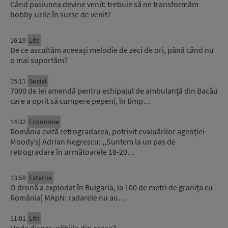
Când pasiunea devine venit: trebuie să ne transformăm
hobby-urile în surse de venit?
16:19
Life
De ce ascultăm aceeași melodie de zeci de ori, până când nu
o mai suportăm?
15:11
Social
7000 de lei amendă pentru echipajul de ambulanță din Bacău
care a oprit să cumpere pepeni, în timp…
14:32
Economie
România evită retrogradarea, potrivit evaluărilor agenției
Moody’s| Adrian Negrescu: ,,Suntem la un pas de
retrogradare în următoarele 18-20…
13:59
Externe
O dronă a explodat în Bulgaria, la 100 de metri de granița cu
România| MApN: radarele nu au…
11:01
Life
Unde dispar vrăbiile din orașe?