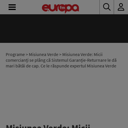
ACASĂ
ȘTIRI
RADIO
Programe
>
Misiunea Verde
> Misiunea Verde: Micii
comercianți se plâng că Sistemul Garanție-Returnare le dă
mari bătăi de cap. Ce le răspunde expertul Misiunea Verde
CONCURSURI
PODCAST
ASCULTĂ
LIVE