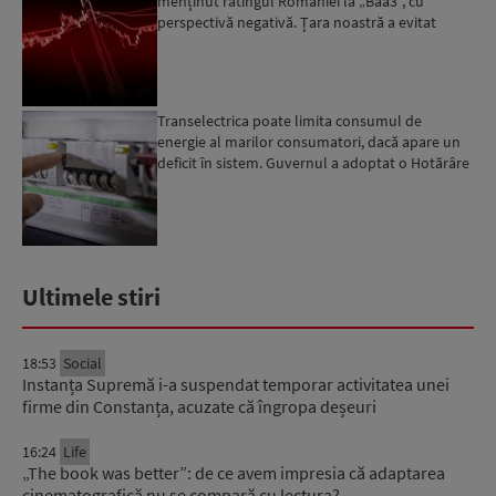
menținut ratingul României la „Baa3”, cu
perspectivă negativă. Țara noastră a evitat
momentan retrogradarea...
Transelectrica poate limita consumul de
energie al marilor consumatori, dacă apare un
deficit în sistem. Guvernul a adoptat o Hotărâre
în acest sens...
Ultimele stiri
18:53
Social
Instanța Supremă i-a suspendat temporar activitatea unei
firme din Constanța, acuzate că îngropa deșeuri
16:24
Life
„The book was better”: de ce avem impresia că adaptarea
cinematografică nu se compară cu lectura?