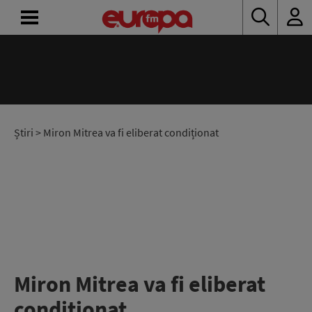
ACASĂ
ȘTIRI
RADIO
Știri
> Miron Mitrea va fi eliberat condiționat
CONCURSURI
PODCAST
ASCULTĂ
LIVE
Miron Mitrea va fi eliberat
condiționat