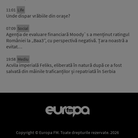
11:01
Life
Unde dispar vrăbiile din orașe?
07:09
Social
Agenția de evaluare financiară Moody`s a menținut ratingul
României la „Baa3”, cu perspectivă negativă. Țara noastră a
evitat…
19:58
Mediu
Acvila imperială Feliks, eliberată în natură după ce a fost
salvată din mâinile traficanților și repatriată în Serbia
Copyright © Europa FM. Toate drepturile rezervate. 2026