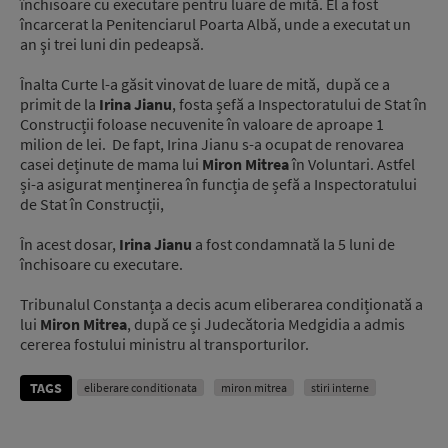
închisoare cu executare pentru luare de mită. El a fost
încarcerat la Penitenciarul Poarta Albă, unde a executat un
an şi trei luni din pedeapsă.
Înalta Curte l-a găsit vinovat de luare de mită, după ce a
primit de la
Irina Jianu
, fosta șefă a Inspectoratului de Stat în
Construcții foloase necuvenite în valoare de aproape 1
milion de lei. De fapt, Irina Jianu s-a ocupat de renovarea
casei deținute de mama lui
Miron Mitrea
în Voluntari. Astfel
și-a asigurat menținerea în funcția de șefă a Inspectoratului
de Stat în Construcții,
În acest dosar,
Irina Jianu
a fost condamnată la 5 luni de
închisoare cu executare.
Tribunalul Constanța a decis acum eliberarea condiționată a
lui
Miron Mitrea
, după ce și Judecătoria Medgidia a admis
cererea fostului ministru al transporturilor.
TAGS
eliberare conditionata
miron mitrea
stiri interne