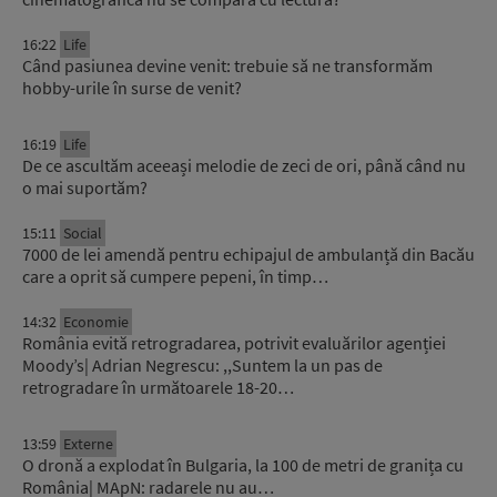
16:22
Life
Când pasiunea devine venit: trebuie să ne transformăm
hobby-urile în surse de venit?
16:19
Life
De ce ascultăm aceeași melodie de zeci de ori, până când nu
o mai suportăm?
15:11
Social
7000 de lei amendă pentru echipajul de ambulanță din Bacău
care a oprit să cumpere pepeni, în timp…
14:32
Economie
România evită retrogradarea, potrivit evaluărilor agenției
Moody’s| Adrian Negrescu: ,,Suntem la un pas de
retrogradare în următoarele 18-20…
13:59
Externe
O dronă a explodat în Bulgaria, la 100 de metri de granița cu
România| MApN: radarele nu au…