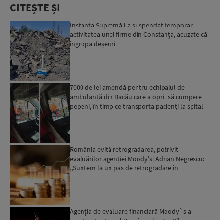
CITEȘTE ȘI
Instanța Supremă i-a suspendat temporar
activitatea unei firme din Constanța, acuzate că
îngropa deșeuri
7000 de lei amendă pentru echipajul de
ambulanță din Bacău care a oprit să cumpere
pepeni, în timp ce transporta pacienți la spital
România evită retrogradarea, potrivit
evaluărilor agenției Moody's| Adrian Negrescu:
,,Suntem la un pas de retrogradare în
următoarele 18-20 de luni, ...
Agenția de evaluare financiară Moody`s a