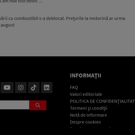
u am mai fost deloc”...
onării cu combustibil s-a deblocat. Prețurile la motorină ar urma
i august
INFORMAŢII
FAQ
Valori editoriale
POLITICA DE CONFIDENŢIALITAT
Termeni şi condiţii
Notă de Informare
Despre cookies
Regulament general