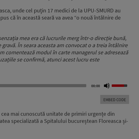
oreasca, unde cel puţin 17 medici de la UPU-SMURD au
spus că în această seară va avea “o nouă întâlnire de
senzaţia mea era că lucrurile merg într-o direcţie bună,
e gravă. În seara aceasta am convocat o a treia întâlnire
t cum comentează modul în carte managerul se adresează
zaţiile se confirmă, atunci acest lucru este
Use
00:00
Up/Down
Arrow
EMBED CODE
keys
to
 cea mai cunoscută unitate de primiri urgențe din
increase
atea specializată a Spitalului bucureștean Floreasca și-
or
decrease
volume.