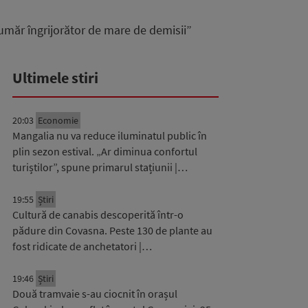
număr îngrijorător de mare de demisii”
Ultimele stiri
20:03
Economie
Mangalia nu va reduce iluminatul public în
plin sezon estival. „Ar diminua confortul
turiștilor”, spune primarul stațiunii |…
19:55
Știri
Cultură de canabis descoperită într-o
pădure din Covasna. Peste 130 de plante au
fost ridicate de anchetatori |…
19:46
Știri
Două tramvaie s-au ciocnit în orașul