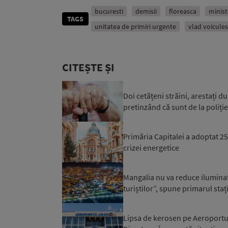
bucuresti
demisii
floreasca
minist
TAGS
unitatea de primiri urgente
vlad voicule
CITEȘTE ȘI
Doi cetățeni străini, arestați d
pretinzând că sunt de la poliție 
Primăria Capitalei a adoptat 
crizei energetice
Mangalia nu va reduce iluminatu
turiștilor”, spune primarul staț
Lipsa de kerosen pe Aeroportul 