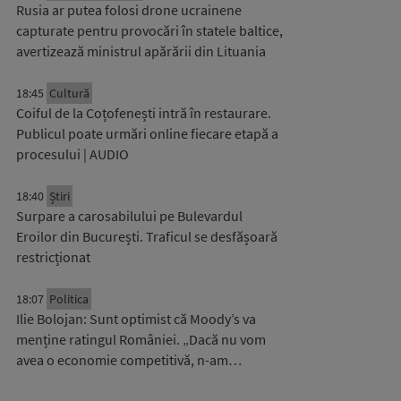
Rusia ar putea folosi drone ucrainene
capturate pentru provocări în statele baltice,
avertizează ministrul apărării din Lituania
18:45
Cultură
Coiful de la Coțofenești intră în restaurare.
Publicul poate urmări online fiecare etapă a
procesului | AUDIO
18:40
Știri
Surpare a carosabilului pe Bulevardul
Eroilor din București. Traficul se desfășoară
restricționat
18:07
Politica
Ilie Bolojan: Sunt optimist că Moody’s va
menține ratingul României. „Dacă nu vom
avea o economie competitivă, n-am…