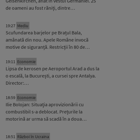
Gelsenkirchen, aflat în vestul Germaniei. 25
de oameni au fost răniți, dintre…
19:27
Mediu
Scufundarea barjelor pe Brațul Bala,
amânată din nou. Apele Române invocă
motive de siguranță. Restricții în 80 de…
19:11
Economie
Lipsa de kerosen pe Aeroportul Arad a dus la
o escală, la București, a cursei spre Antalya.
Director:…
18:59
Economie
Ilie Bolojan: Situaţia aprovizionării cu
combustibil s-a deblocat. Prețurile la
motorină ar urma să scadă în a doua…
18:51
Război în Ucraina