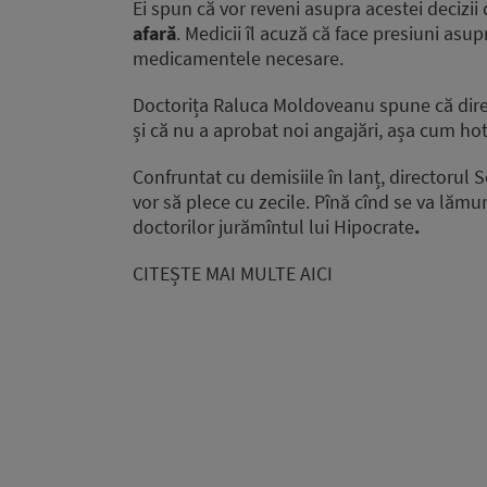
Ei spun că vor reveni asupra acestei decizii
afară
. Medicii îl acuză că face presiuni asu
medicamentele necesare.
Doctorița Raluca Moldoveanu spune că direc
și că nu a aprobat noi angajări, așa cum hot
Confruntat cu demisiile în lanț, directorul
vor să plece cu zecile. Pînă cînd se va lămur
doctorilor jurămîntul lui Hipocrate
.
CITEȘTE MAI MULTE AICI