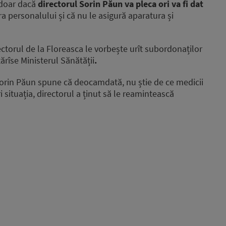
 doar dacă
directorul Sorin Păun va pleca ori va fi dat
pra personalului și că nu le asigură aparatura și
torul de la Floreasca le vorbește urît subordonaților
ărîse Ministerul Sănătății
.
 Sorin Păun spune că deocamdată, nu știe de ce medicii
i situația, directorul a ținut să le reamintească