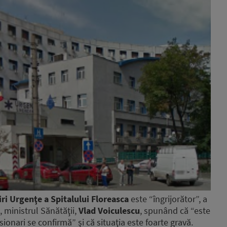
ri Urgenţe a Spitalului Floreasca
este “îngrijorător”, a
 ministrul Sănătăţii,
Vlad Voiculescu
, spunând că “este
ionari se confirmă” şi că situaţia este foarte gravă.