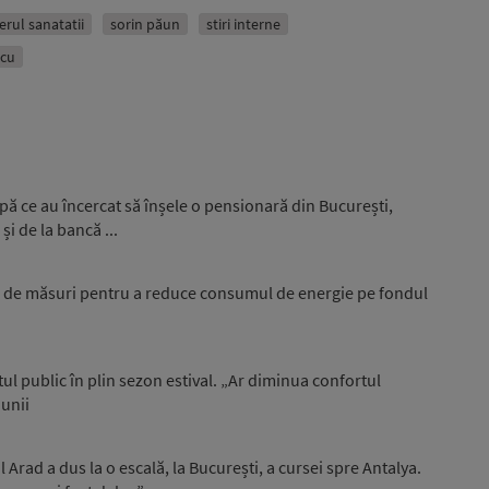
erul sanatatii
sorin păun
stiri interne
scu
upă ce au încercat să înșele o pensionară din București,
și de la bancă ...
25 de măsuri pentru a reduce consumul de energie pe fondul
l public în plin sezon estival. „Ar diminua confortul
iunii
Arad a dus la o escală, la București, a cursei spre Antalya.