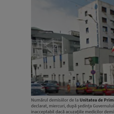
Numărul demisiilor de la
Unitatea de Primi
declarat, miercuri, după şedinţa Guvernului,
inacceptabil dacă acuzaţiile medicilor demis