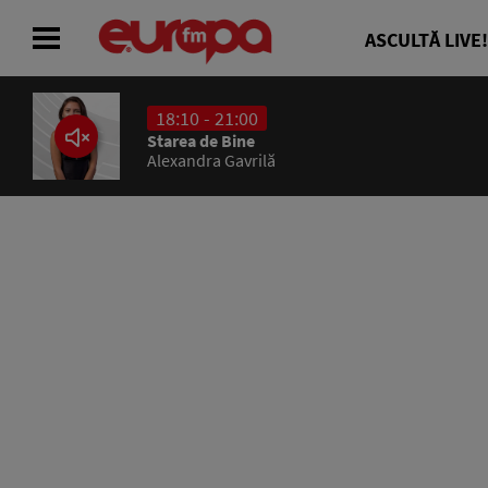
ASCULTĂ LIVE!
18:10 - 21:00
ACASĂ
Starea de Bine
Alexandra Gavrilă
ȘTIRI
RADIO
CONCURSURI
PODCAST
ASCULTĂ LIVE