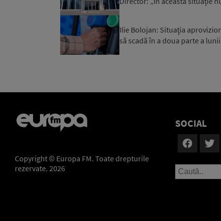
Director: „În această situație n
Ilie Bolojan: Situaţia aprovizi
să scadă în a doua parte a luni
SOCIAL
Copyright © Europa FM. Toate drepturile
rezervate. 2026