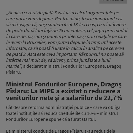
„Analiza cererii de plată 3 va lua în calcul argumentele pe
care noi le vom depune. Pentru mine, foarte important era
să mă asigur că, deși suntem în al 13-lea ceas, cu o întârziere
de peste două luni față de 28 noiembrie, cel puțin prin modul
în care ne mișcăm și punem problema și prin relațiile pe care
le avem la Bruxelles, vom putea depune în timp util aceste
informații, ca să poată fi luate în calcul în analiza pe cererea
de plată 3. Asta este ceva important. Răspunsul nu poate să
întârzie mai mult de, să zicem, prima jumătate a lunii
martie”
, a declarat ministrul Fondurilor Europene, Dragoș
Pîslaru.
Ministrul Fondurilor Europene, Dragoș
Pîslaru: La MIPE a existat o reducere a
veniturilor nete și a salariilor de 22,7%
Cât despre reforma administrației publice – care va obliga
toate instituțiile să reducă cheltuielile cu 10% – ministrul
Fondurilor Europene spune că a furat startul.
La ministerul condus de Dragoș Pîslaru s-au redus deja