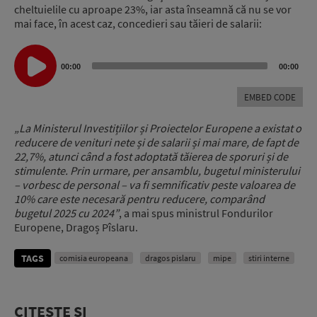
cheltuielile cu aproape 23%, iar asta înseamnă că nu se vor
mai face, în acest caz, concedieri sau tăieri de salarii:
Audio
00:00
00:00
Player
EMBED CODE
„La Ministerul Investițiilor și Proiectelor Europene a existat o
reducere de venituri nete și de salarii și mai mare, de fapt de
22,7%, atunci când a fost adoptată tăierea de sporuri și de
stimulente. Prin urmare, per ansamblu, bugetul ministerului
– vorbesc de personal – va fi semnificativ peste valoarea de
10% care este necesară pentru reducere, comparând
bugetul 2025 cu 2024”
, a mai spus ministrul Fondurilor
Europene, Dragoș Pîslaru.
TAGS
comisia europeana
dragos pislaru
mipe
stiri interne
CITEȘTE ȘI