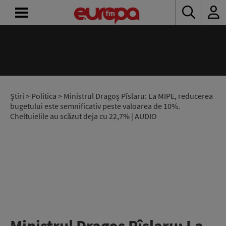
ACASĂ
ȘTIRI
RADIO
Știri
>
Politica
> Ministrul Dragoș Pîslaru: La MIPE, reducerea
bugetului este semnificativ peste valoarea de 10%.
Cheltuielile au scăzut deja cu 22,7% | AUDIO
CONCURSURI
PODCAST
ASCULTĂ
LIVE