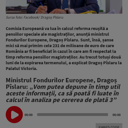
Sursa foto: Facebook/ Dragoș Pîslaru
Comisia Europeană va lua în calcul reforma reușită a
pensiilor speciale ale magistraților, anunță ministrul
Fondurilor Europene, Dragoș Pîslaru. Sunt, însă, șanse
mici să mai primim cele 231 de milioane de euro de care
România ar fi beneficiat în cazul în care am fi respectat la
timp reforma pensiilor magistraților. Au trecut totuși două
luni de la expirarea termenului, a explicat Dragoș Pîslaru la
Palatul Victoria.
Ministrul Fondurilor Europene, Dragoș
Pîslaru: „
Vom putea depune în timp util
aceste informații, ca să poată fi luate în
calcul în analiza pe cererea de plată 3”
Audio
Player
00:00
00:00
EMBED CODE