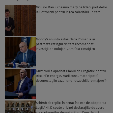
Nicușor Dan îi cheamă marți pe liderii partidelor
la Cotroceni pentru legea salarizării unitare
Moody’s anunță astăzi dacă România își
păstrează ratingul de țară recomandat
investițiilor. Bolojan: „Am fost cinstiți cu
românii. Am muncit din greu”...
Guvernul a aprobat Planul de Pregătire pentru
Riscuri în energie. Marii consumatori pot fi
deconectați în cazul unor dezechilibre majore în
sistemul e...
Schimb de replici în Senat înainte de adoptarea
Legii ANI. Dispute privind declarațiile de avere
ale partenerilor demnitarilor: „Cum definiți