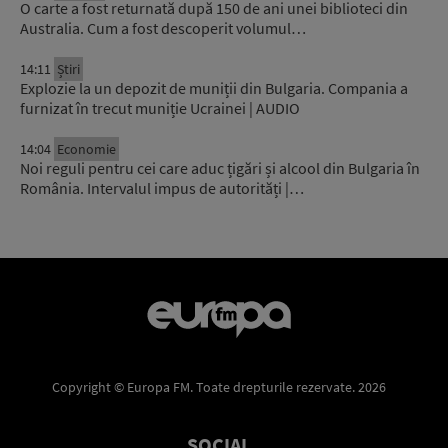
O carte a fost returnată după 150 de ani unei biblioteci din
Australia. Cum a fost descoperit volumul…
14:11
Știri
Explozie la un depozit de muniții din Bulgaria. Compania a
furnizat în trecut muniție Ucrainei | AUDIO
14:04
Economie
Noi reguli pentru cei care aduc țigări și alcool din Bulgaria în
România. Intervalul impus de autorități |…
Copyright © Europa FM. Toate drepturile rezervate. 2026
SOCIAL