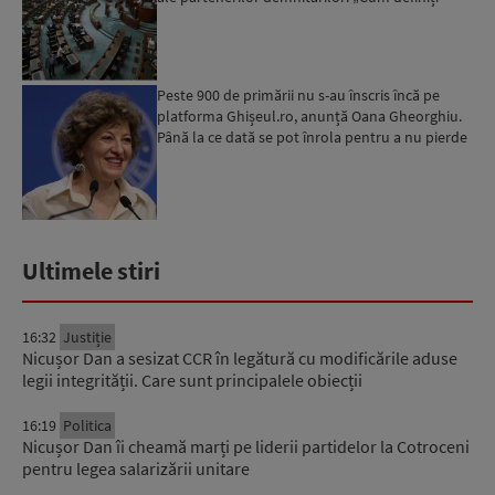
amantele...
Peste 900 de primării nu s-au înscris încă pe
platforma Ghișeul.ro, anunță Oana Gheorghiu.
Până la ce dată se pot înrola pentru a nu pierde
fondurile ...
Ultimele stiri
16:32
Justiție
Nicușor Dan a sesizat CCR în legătură cu modificările aduse
legii integrității. Care sunt principalele obiecții
16:19
Politica
Nicușor Dan îi cheamă marți pe liderii partidelor la Cotroceni
pentru legea salarizării unitare