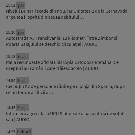
15:52
Știri
Nivelul Dunării scade din nou, iar Unitatea 2 de la Cernavodă
ar putea fi oprită din cauza debitului…
15:30
Știri
Autostrada A3 Transilvania: 12 kilometri între Zimbor și
Poarta Sălajului se deschid circulației | AUDIO
15:13
Social
Italia recunoaște oficial Episcopia Ortodoxă Română. Ce
drepturi au românii care trăiesc acolo | AUDIO
14:59
Social
Cel puțin 27 de persoane rănite pe o plajă din Spania, după
ce un foc de artificii a…
14:45
Social
Infirmieră agresată la UPU Slatina de o pacientă și de soțul
său | AUDIO
14:37
Cultură