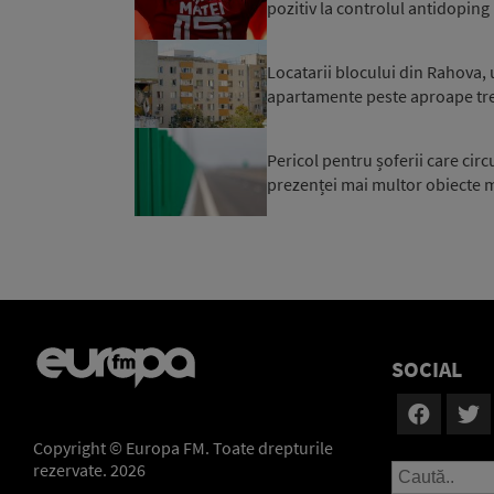
pozitiv la controlul antidoping
Locatarii blocului din Rahova, 
apartamente peste aproape trei 
Pericol pentru șoferii care cir
prezenței mai multor obiecte me
SOCIAL
Copyright © Europa FM. Toate drepturile
rezervate. 2026