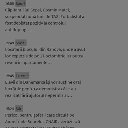
16:00
Sport
Căpitanul lui Sepsi, Cosmin Matei,
suspendat nouă luni de TAS. Fotbalistul a
fost depistat pozitiv la controlul
antidoping…
15:49
Social
Locatarii blocului din Rahova, unde a avut
loc explozia de pe 17 octombrie, ar putea
reveni în apartamente…
15:45
Externe
Elevii din Danemarca își vor susține oral
lucrările pentru a demonstra că le-au
realizat fără ajutorul nepermis al…
15:24
Știri
Pericol pentru șoferii care circulă pe
Autostrada Soarelui. CNAIR avertizează