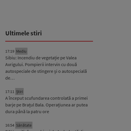
Ultimele stiri
17:19
Mediu
Sibiu: Incendiu de vegetație pe Valea
Avrigului. Pompierii intervin cu două
autospeciale de stingere și o autospecială
de…
17:11
Știri
A început scufundarea controlată a primei
barje pe Brațul Bala. Operațiunea ar putea
dura până la patru ore
16:54
Sănătate