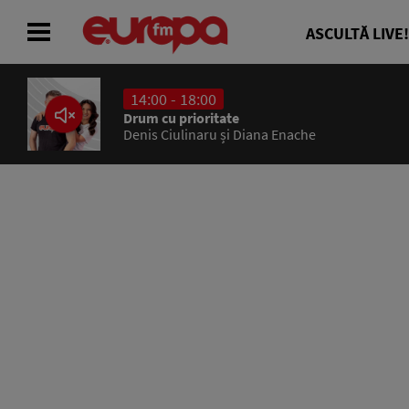
ASCULTĂ LIVE!
14:00 - 18:00
ACASĂ
Drum cu prioritate
Denis Ciulinaru și Diana Enache
ȘTIRI
RADIO
CONCURSURI
PODCAST
ASCULTĂ LIVE