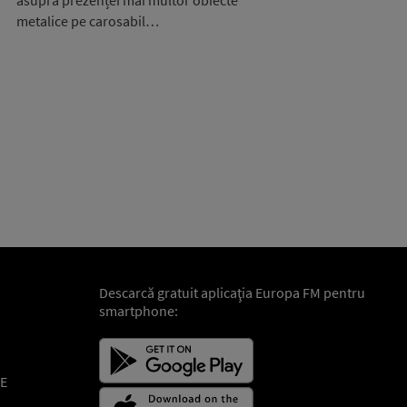
asupra prezenței mai multor obiecte
metalice pe carosabil…
Descarcă gratuit aplicaţia Europa FM pentru
smartphone:
E