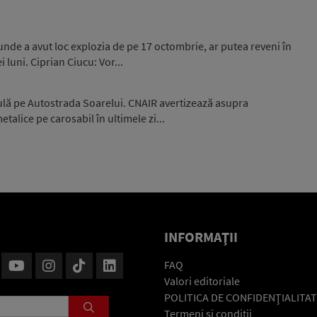
unde a avut loc explozia de pe 17 octombrie, ar putea reveni în
luni. Ciprian Ciucu: Vor...
culă pe Autostrada Soarelui. CNAIR avertizează asupra
talice pe carosabil în ultimele zi...
INFORMAŢII
FAQ
Valori editoriale
POLITICA DE CONFIDENŢIALITAT
Termeni şi condiţii