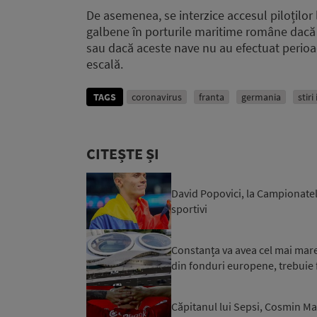
De asemenea, se interzice accesul piloților l
galbene în porturile maritime române dacă
sau dacă aceste nave nu au efectuat perioad
escală.
TAGS
coronavirus
franta
germania
stiri
CITEȘTE ȘI
David Popovici, la Campionatel
sportivi
Constanța va avea cel mai mare 
din fonduri europene, trebuie f
Căpitanul lui Sepsi, Cosmin Mat