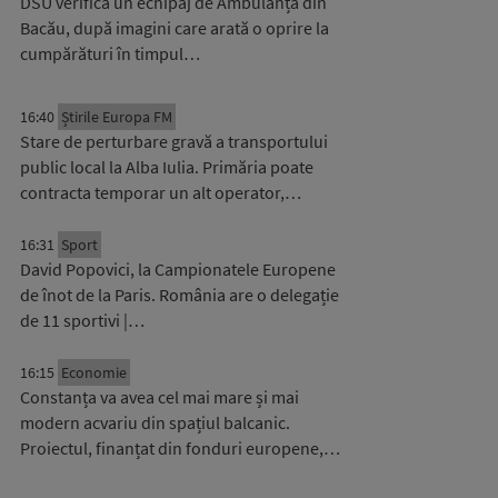
DSU verifică un echipaj de Ambulanță din
Bacău, după imagini care arată o oprire la
cumpărături în timpul…
16:40
Știrile Europa FM
Stare de perturbare gravă a transportului
public local la Alba Iulia. Primăria poate
contracta temporar un alt operator,…
16:31
Sport
David Popovici, la Campionatele Europene
de înot de la Paris. România are o delegație
de 11 sportivi |…
16:15
Economie
Constanța va avea cel mai mare și mai
modern acvariu din spațiul balcanic.
Proiectul, finanțat din fonduri europene,…