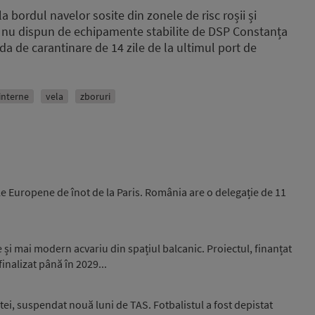
a bordul navelor sosite din zonele de risc roșii și
 nu dispun de echipamente stabilite de DSP Constanța
a de carantinare de 14 zile de la ultimul port de
 interne
vela
zboruri
e Europene de înot de la Paris. România are o delegație de 11
și mai modern acvariu din spațiul balcanic. Proiectul, finanțat
inalizat până în 2029...
ei, suspendat nouă luni de TAS. Fotbalistul a fost depistat