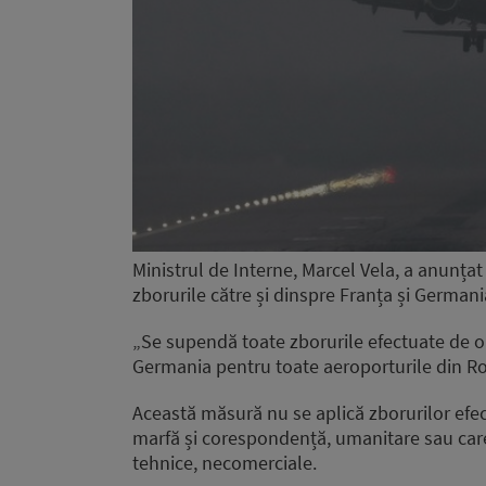
Ministrul de Interne, Marcel Vela, a anunțat
zborurile către și dinspre Franța și Germani
„Se supendă toate zborurile efectuate de op
Germania pentru toate aeroporturile din Ro
Această măsură nu se aplică zborurilor efec
marfă și corespondență, umanitare sau care
tehnice, necomerciale.