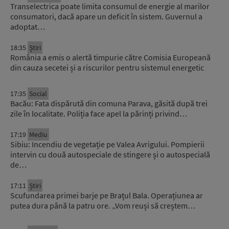
Transelectrica poate limita consumul de energie al marilor
consumatori, dacă apare un deficit în sistem. Guvernul a
adoptat…
18:35
Știri
România a emis o alertă timpurie către Comisia Europeană
din cauza secetei și a riscurilor pentru sistemul energetic
17:35
Social
Bacău: Fata dispărută din comuna Parava, găsită după trei
zile în localitate. Poliția face apel la părinți privind…
17:19
Mediu
Sibiu: Incendiu de vegetație pe Valea Avrigului. Pompierii
intervin cu două autospeciale de stingere și o autospecială
de…
17:11
Știri
Scufundarea primei barje pe Brațul Bala. Operațiunea ar
putea dura până la patru ore. „Vom reuși să creștem…