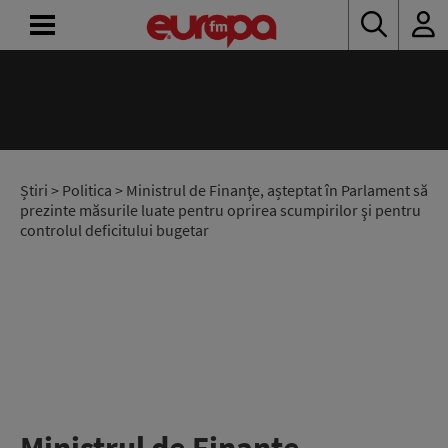
ACASĂ
ȘTIRI
RADIO
Știri
>
Politica
> Ministrul de Finanţe, așteptat în Parlament să
prezinte măsurile luate pentru oprirea scumpirilor şi pentru
controlul deficitului bugetar
CONCURSURI
PODCAST
ASCULTĂ
LIVE