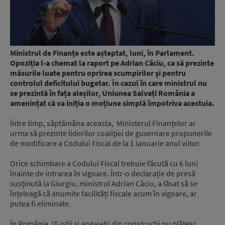
Ministrul de Finanţe este așteptat, luni, în Parlament.
Opoziția l-a chemat la raport pe Adrian Câciu, ca să prezinte
măsurile luate pentru oprirea scumpirilor şi pentru
controlul deficitului bugetar. În cazul în care ministrul nu
se prezintă în fața aleșilor, Uniunea Salvați România a
amenințat că va iniția o moțiune simplă împotriva acestuia.
Între timp, săptămâna aceasta, Ministerul Finanțelor ar
urma să prezinte liderilor coaliției de guvernare propunerile
de modificare a Codului Fiscal de la 1 ianuarie anul viitor.
Orice schimbare a Codului Fiscal trebuie făcută cu 6 luni
înainte de intrarea în vigoare. Într-o declarație de presă
susținută la Giurgiu, ministrul Adrian Câciu, a lăsat să se
înțeleagă că anumite facilități fiscale acum în vigoare, ar
putea fi eliminate.
În România, IT-iștii și angajații din construcții nu plătesc