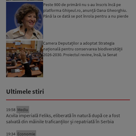
Peste 900 de primării nu s-au înscris încă pe
platforma Ghișeul.ro, anunță Oana Gheorghiu.
Până la ce dată se pot înrola pentru a nu pierde
fondurile ...
Camera Deputaților a adoptat Strategia
națională pentru conservarea biodiversității
2026-2030. Proiectul revine, însă, la Senat
pentru modificări...
Ultimele stiri
19:58
Mediu
Acvila imperială Feliks, eliberată în natură după ce a fost
salvată din mâinile traficanților și repatriată în Serbia
19:34
Economie