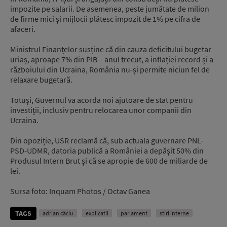
impozite pe salarii. De asemenea, peste jumătate de milion
de firme mici și mijlocii plătesc impozit de 1% pe cifra de
afaceri.
Ministrul Finanțelor susține că din cauza deficitului bugetar
uriaș, aproape 7% din PIB – anul trecut, a inflației record și a
războiului din Ucraina, România nu-și permite niciun fel de
relaxare bugetară.
Totuși, Guvernul va acorda noi ajutoare de stat pentru
investiții, inclusiv pentru relocarea unor companii din
Ucraina.
Din opoziție, USR reclamă că, sub actuala guvernare PNL-
PSD-UDMR, datoria publică a României a depăşit 50% din
Produsul Intern Brut şi că se apropie de 600 de miliarde de
lei.
Sursa foto: Inquam Photos / Octav Ganea
TAGS
adrian câciu
explicatii
parlament
stiri interne