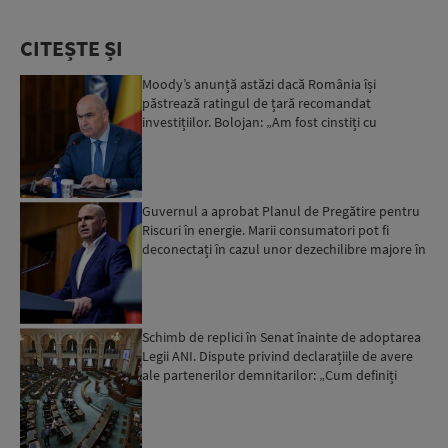
CITEȘTE ȘI
Moody’s anunță astăzi dacă România își
păstrează ratingul de țară recomandat
investițiilor. Bolojan: „Am fost cinstiți cu
românii. Am muncit din greu”...
Guvernul a aprobat Planul de Pregătire pentru
Riscuri în energie. Marii consumatori pot fi
deconectați în cazul unor dezechilibre majore în
sistemul e...
Schimb de replici în Senat înainte de adoptarea
Legii ANI. Dispute privind declarațiile de avere
ale partenerilor demnitarilor: „Cum definiți
amantele...