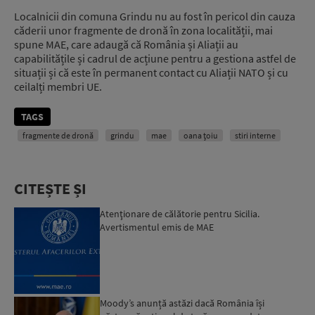
Localnicii din comuna Grindu nu au fost în pericol din cauza
căderii unor fragmente de dronă în zona localității, mai
spune MAE, care adaugă că România și Aliații au
capabilitățile și cadrul de acțiune pentru a gestiona astfel de
situații și că este în permanent contact cu Aliații NATO și cu
ceilalți membri UE.
TAGS
fragmente de dronă
grindu
mae
oana țoiu
stiri interne
CITEȘTE ȘI
Atenţionare de călătorie pentru Sicilia.
Avertismentul emis de MAE
Moody’s anunță astăzi dacă România își