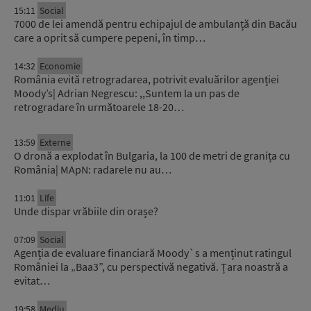
15:11
Social
7000 de lei amendă pentru echipajul de ambulanță din Bacău
care a oprit să cumpere pepeni, în timp…
14:32
Economie
România evită retrogradarea, potrivit evaluărilor agenției
Moody’s| Adrian Negrescu: ,,Suntem la un pas de
retrogradare în următoarele 18-20…
13:59
Externe
O dronă a explodat în Bulgaria, la 100 de metri de granița cu
România| MApN: radarele nu au…
11:01
Life
Unde dispar vrăbiile din orașe?
07:09
Social
Agenția de evaluare financiară Moody`s a menținut ratingul
României la „Baa3”, cu perspectivă negativă. Țara noastră a
evitat…
19:58
Mediu