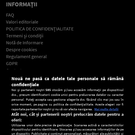
INFORMAŢII
FAQ
Valori editoriale
POLITICA DE CONFIDENŢIALITATE
Termeni şi condiţii
Notă de Informare
Despre cookies
Regulament general
GDPR
Contact
Nouă ne pasă ca datele tale personale să rămână
Descarcă gratuit aplicaţia Europa FM pentru smartphone:
confidențiale
Noi și partenerii noștri
585
stocăm și/sau accesăm informații pe dispozitivul
dvs., precum identificatorii cookie unici pentru prelucrarea datelor cu caracter
personal. Puteți accepta sau gestiona alegerile dvs. făcând clic mai jos sau în
orice moment, pe pagina cu politica de confidențialitate. Aceste alegeri vor fi
raportate partenerilor noștri și nu vă vor afecta navigarea.
Mai multe detalii
Atât noi, cât și partenerii noștri prelucrăm datele pentru a
oferi:
Utilizarea unor date precise de geolocație. Scanarea activă a caracteristicilor
dispozitivului pentru identificare. Stocarea și/sau accesarea informațiilor de pe
un dispozitiv. Publicitate și conținut personalizat, măsurători ale publicității și