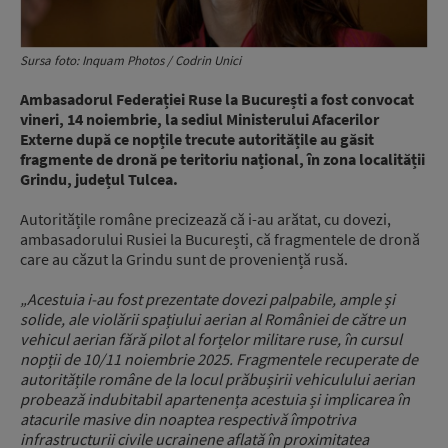
Sursa foto: Inquam Photos / Codrin Unici
Ambasadorul Federației Ruse la București a fost convocat
vineri, 14 noiembrie, la sediul Ministerului Afacerilor
Externe după ce nopțile trecute autoritățile au găsit
fragmente de dronă pe teritoriu național, în zona localității
Grindu, județul Tulcea.
Autoritățile române precizează că i-au arătat, cu dovezi,
ambasadorului Rusiei la București, că fragmentele de dronă
care au căzut la Grindu sunt de proveniență rusă.
„Acestuia i-au fost prezentate dovezi palpabile, ample și
solide, ale violării spațiului aerian al României de către un
vehicul aerian fără pilot al forțelor militare ruse, în cursul
nopții de 10/11 noiembrie 2025. Fragmentele recuperate de
autoritățile române de la locul prăbușirii vehiculului aerian
probează indubitabil apartenența acestuia și implicarea în
atacurile masive din noaptea respectivă împotriva
infrastructurii civile ucrainene aflată în proximitatea