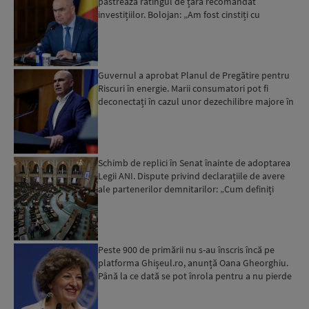
păstrează ratingul de țară recomandat
investițiilor. Bolojan: „Am fost cinstiți cu
românii. Am muncit din greu”...
Guvernul a aprobat Planul de Pregătire pentru
Riscuri în energie. Marii consumatori pot fi
deconectați în cazul unor dezechilibre majore în
sistemul e...
Schimb de replici în Senat înainte de adoptarea
Legii ANI. Dispute privind declarațiile de avere
ale partenerilor demnitarilor: „Cum definiți
amantele...
Peste 900 de primării nu s-au înscris încă pe
platforma Ghișeul.ro, anunță Oana Gheorghiu.
Până la ce dată se pot înrola pentru a nu pierde
fondurile ...