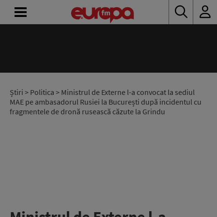
ACASĂ
ȘTIRI
RADIO
Știri
>
Politica
> Ministrul de Externe l-a convocat la sediul
MAE pe ambasadorul Rusiei la București după incidentul cu
fragmentele de dronă rusească căzute la Grindu
CONCURSURI
PODCAST
ASCULTĂ
LIVE