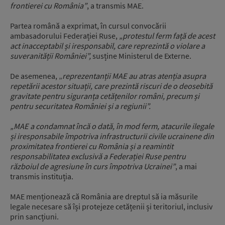
frontierei cu România”
, a transmis MAE.
Partea română a exprimat, în cursul convocării
ambasadorului Federației Ruse,
„protestul ferm față de acest
act inacceptabil și iresponsabil, care reprezintă o violare a
suveranității României”,
susține Ministerul de Externe.
De asemenea, „
reprezentanții MAE au atras atenția asupra
repetării acestor situații, care prezintă riscuri de o deosebită
gravitate pentru siguranța cetățenilor români, precum și
pentru securitatea României și a regiunii”.
„MAE a condamnat încă o dată, în mod ferm, atacurile ilegale
și iresponsabile împotriva infrastructurii civile ucrainene din
proximitatea frontierei cu România și a reamintit
responsabilitatea exclusivă a Federației Ruse pentru
războiul de agresiune în curs împotriva Ucrainei”
, a mai
transmis instituția.
MAE menționează că România are dreptul să ia măsurile
legale necesare să își protejeze cetățenii și teritoriul, inclusiv
prin sancțiuni.