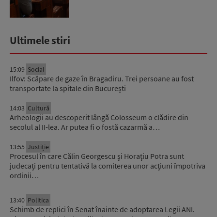
Ultimele stiri
15:09
Social
Ilfov: Scăpare de gaze în Bragadiru. Trei persoane au fost
transportate la spitale din București
14:03
Cultură
Arheologii au descoperit lângă Colosseum o clădire din
secolul al II-lea. Ar putea fi o fostă cazarmă a…
13:55
Justiție
Procesul în care Călin Georgescu și Horațiu Potra sunt
judecați pentru tentativă la comiterea unor acțiuni împotriva
ordinii…
13:40
Politica
Schimb de replici în Senat înainte de adoptarea Legii ANI.