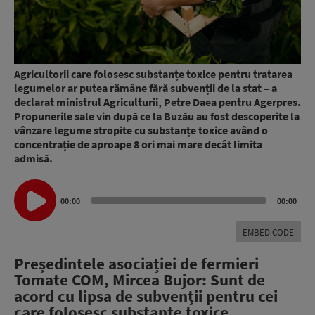
Agricultorii care folosesc substanțe toxice pentru tratarea
legumelor ar putea rămâne fără subvenții de la stat – a
declarat ministrul Agriculturii, Petre Daea pentru Agerpres.
Propunerile sale vin după ce la Buzău au fost descoperite la
vânzare legume stropite cu substanțe toxice având o
concentrație de aproape 8 ori mai mare decât limita
admisă.
Audio
00:00
00:00
Player
EMBED CODE
Președintele asociației de fermieri
Tomate COM, Mircea Bujor: Sunt de
acord cu lipsa de subvenții pentru cei
care folosesc substanțe toxice