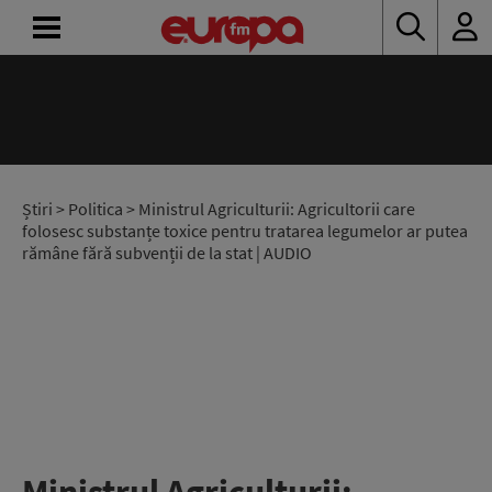
ACASĂ
ȘTIRI
RADIO
Știri
>
Politica
> Ministrul Agriculturii: Agricultorii care
folosesc substanțe toxice pentru tratarea legumelor ar putea
rămâne fără subvenții de la stat | AUDIO
CONCURSURI
PODCAST
ASCULTĂ
LIVE