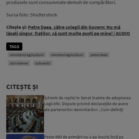
produsele sunt consummate demult de cumpărători.
Sursa foto: Shutterstock
Citește și:
Petre Daea, către colegii din Guvern: Nu mă
lăsați singur, fraților, că sunt multe puști pe mine! | AUDIO
TAGS
ministerul agriculturii
ministrul agriculturii
petre daea
stiri interne
subventii
CITEȘTE ȘI
Schimb de replici în Senat înainte de adoptarea
Legii ANI. Dispute privind declarațiile de avere
ale partenerilor demnitarilor: „Cum definiți
amantele...
Peste 900 de primării nu s-au înscris încă pe