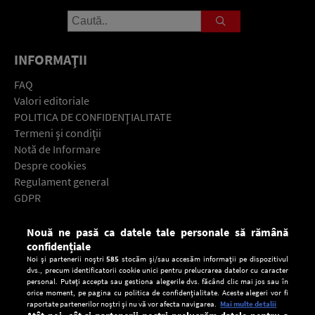
INFORMAŢII
FAQ
Valori editoriale
POLITICA DE CONFIDENŢIALITATE
Termeni şi condiţii
Notă de Informare
Despre cookies
Regulament general
GDPR
Contact
Nouă ne pasă ca datele tale personale să rămână
Descarcă gratuit aplicaţia Europa FM pentru smartphone:
confidențiale
Noi și partenerii noștri
585
stocăm și/sau accesăm informații pe dispozitivul
dvs., precum identificatorii cookie unici pentru prelucrarea datelor cu caracter
personal. Puteți accepta sau gestiona alegerile dvs. făcând clic mai jos sau în
orice moment, pe pagina cu politica de confidențialitate. Aceste alegeri vor fi
raportate partenerilor noștri și nu vă vor afecta navigarea.
Mai multe detalii