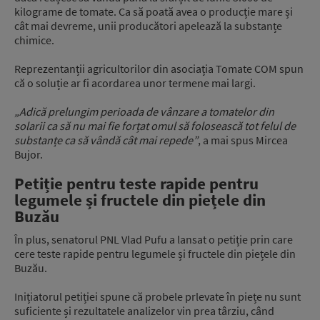
kilograme de tomate. Ca să poată avea o producție mare și
cât mai devreme, unii producători apelează la substanțe
chimice.
Reprezentanții agricultorilor din asociația Tomate COM spun
că o soluție ar fi acordarea unor termene mai largi.
„Adică prelungim perioada de vânzare a tomatelor din
solarii ca să nu mai fie forțat omul să folosească tot felul de
substanțe ca să vândă cât mai repede”
, a mai spus Mircea
Bujor.
Petiție pentru teste rapide pentru
legumele și fructele din piețele din
Buzău
În plus, senatorul PNL Vlad Pufu a lansat o petiție prin care
cere teste rapide pentru legumele și fructele din piețele din
Buzău.
Inițiatorul petiției spune că probele prlevate în piețe nu sunt
suficiente și rezultatele analizelor vin prea târziu, când