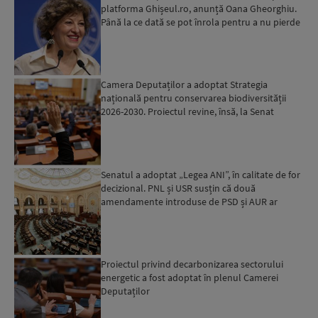
platforma Ghișeul.ro, anunță Oana Gheorghiu.
Până la ce dată se pot înrola pentru a nu pierde
fondurile ...
Camera Deputaților a adoptat Strategia
națională pentru conservarea biodiversității
2026-2030. Proiectul revine, însă, la Senat
pentru modificări...
Senatul a adoptat „Legea ANI”, în calitate de for
decizional. PNL și USR susțin că două
amendamente introduse de PSD și AUR ar
putea pune în pericol u...
Proiectul privind decarbonizarea sectorului
energetic a fost adoptat în plenul Camerei
Deputaților