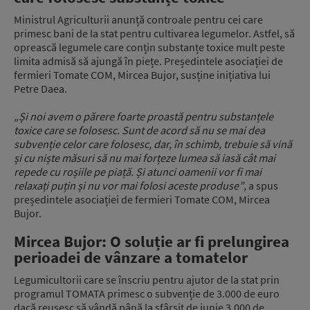
Ministrul Agriculturii anunță controale pentru cei care
primesc bani de la stat pentru cultivarea legumelor. Astfel, să
oprească legumele care conțin substanțe toxice mult peste
limita admisă să ajungă în piețe. Președintele asociației de
fermieri Tomate COM, Mircea Bujor, susține inițiativa lui
Petre Daea.
„Și noi avem o părere foarte proastă pentru substanțele
toxice care se folosesc. Sunt de acord să nu se mai dea
subvenție celor care folosesc, dar, în schimb, trebuie să vină
și cu niște măsuri să nu mai forțeze lumea să iasă cât mai
repede cu roșiile pe piață. Și atunci oamenii vor fi mai
relaxați puțin și nu vor mai folosi aceste produse”
, a spus
președintele asociației de fermieri Tomate COM, Mircea
Bujor.
Mircea Bujor: O soluție ar fi prelungirea
perioadei de vânzare a tomatelor
Legumicultorii care se înscriu pentru ajutor de la stat prin
programul TOMATA primesc o subvenție de 3.000 de euro
dacă reușesc să vândă până la sfârșit de iunie 3.000 de