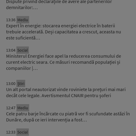
Dispute privind declarațiile de avere ale partenerilor
demnitarilor:…
13:36
Mediu
Expert în energie: stocarea energiei electrice în baterii
trebuie accelerată. Deși capacitatea a crescut, aceasta nu
este suficientă…
13:04
Social
Ministerul Energiei face apel la reducerea consumului de
curent electric seara. Ce măsuri recomandă populației și
companiilor |…
13:00
Știri
Un alt portal neautorizat vinde roviniete la prețuri mai mari
decât cele legale. Avertismentul CNAIR pentru șoferi
12:47
Mediu
Cele patru barje încărcate cu piatră vor fi scufundate astăzi în
Dunăre, după ce ieri intervenția a fost…
12:33
Social