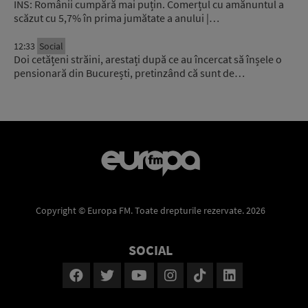
INS: Românii cumpără mai puțin. Comerțul cu amănuntul a
scăzut cu 5,7% în prima jumătate a anului |…
12:33
Social
Doi cetățeni străini, arestați după ce au încercat să înșele o
pensionară din București, pretinzând că sunt de…
Copyright © Europa FM. Toate drepturile rezervate. 2026
SOCIAL