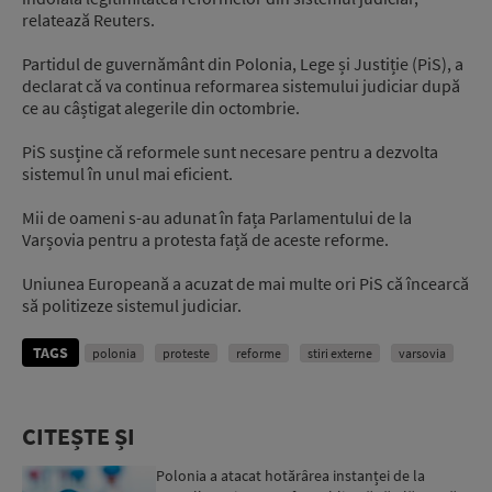
relatează Reuters.
Partidul de guvernământ din Polonia, Lege și Justiție (PiS), a
declarat că va continua reformarea sistemului judiciar după
ce au câștigat alegerile din octombrie.
PiS susține că reformele sunt necesare pentru a dezvolta
sistemul în unul mai eficient.
Mii de oameni s-au adunat în fața Parlamentului de la
Varșovia pentru a protesta față de aceste reforme.
Uniunea Europeană a acuzat de mai multe ori PiS că încearcă
să politizeze sistemul judiciar.
TAGS
polonia
proteste
reforme
stiri externe
varsovia
CITEȘTE ȘI
Polonia a atacat hotărârea instanței de la