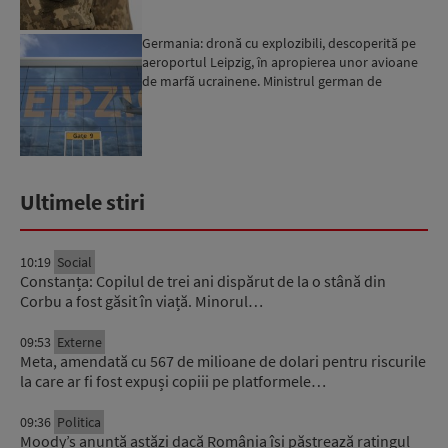
Germania: dronă cu explozibili, descoperită pe
aeroportul Leipzig, în apropierea unor avioane
de marfă ucrainene. Ministrul german de
Interne: „Avem d...
Ultimele stiri
10:19
Social
Constanța: Copilul de trei ani dispărut de la o stână din
Corbu a fost găsit în viață. Minorul…
09:53
Externe
Meta, amendată cu 567 de milioane de dolari pentru riscurile
la care ar fi fost expuși copiii pe platformele…
09:36
Politica
Moody’s anunță astăzi dacă România își păstrează ratingul