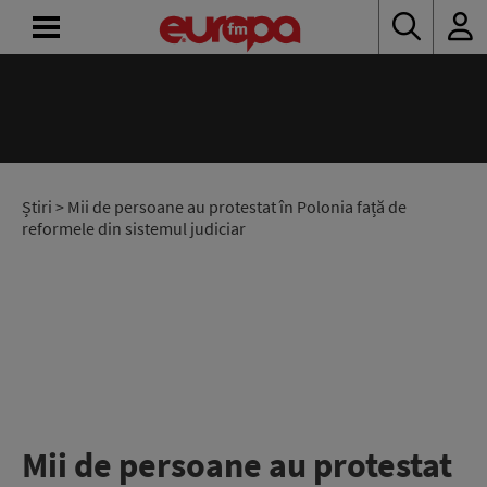
ACASĂ
ȘTIRI
RADIO
Știri
> Mii de persoane au protestat în Polonia față de
reformele din sistemul judiciar
CONCURSURI
PODCAST
ASCULTĂ
LIVE
Mii de persoane au protestat