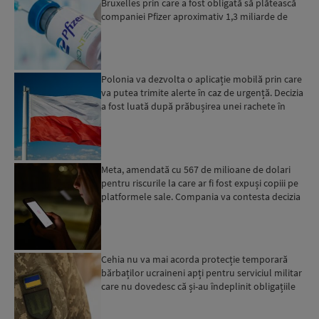
Bruxelles prin care a fost obligată să plătească
companiei Pfizer aproximativ 1,3 miliarde de
euro
Polonia va dezvolta o aplicație mobilă prin care
va putea trimite alerte în caz de urgență. Decizia
a fost luată după prăbușirea unei rachete în
estul...
Meta, amendată cu 567 de milioane de dolari
pentru riscurile la care ar fi fost expuși copiii pe
platformele sale. Compania va contesta decizia
Cehia nu va mai acorda protecție temporară
bărbaților ucraineni apți pentru serviciul militar
care nu dovedesc că și-au îndeplinit obligațiile
militar...