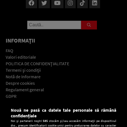
INFORMAŢII
FAQ
Valori editoriale
POLITICA DE CONFIDENŢIALITATE
Termeni şi condiţii
Notă de Informare
Despre cookies
Regulament general
GDPR
Contact
Nouă ne pasă ca datele tale personale să rămână
Descarcă gratuit aplicaţia Europa FM pentru smartphone:
confidențiale
Noi și partenerii noștri
585
stocăm și/sau accesăm informații pe dispozitivul
dvs., precum identificatorii cookie unici pentru prelucrarea datelor cu caracter