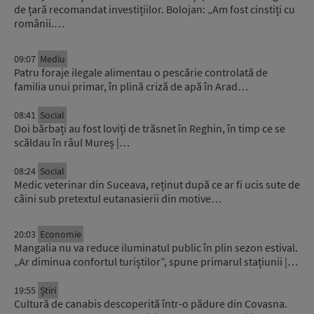
de țară recomandat investițiilor. Bolojan: „Am fost cinstiți cu
românii.…
09:07
Mediu
Patru foraje ilegale alimentau o pescărie controlată de
familia unui primar, în plină criză de apă în Arad…
08:41
Social
Doi bărbați au fost loviți de trăsnet în Reghin, în timp ce se
scăldau în râul Mureș |…
08:24
Social
Medic veterinar din Suceava, reținut după ce ar fi ucis sute de
câini sub pretextul eutanasierii din motive…
20:03
Economie
Mangalia nu va reduce iluminatul public în plin sezon estival.
„Ar diminua confortul turiștilor”, spune primarul stațiunii |…
19:55
Știri
Cultură de canabis descoperită într-o pădure din Covasna.