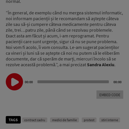
normal.
”În general, de exemplu când nu mergea sistemul informatic,
noi informam pacienții și le recomandam să aștepte câteva
zile sau să-și cumpere câteva medicamente pentru câteva
zile, trei…patru zile, până când se rezolvau problemele.
Exact asta am făcut și acum, i-am reprogramat. Pentru
pacienții care sunt urgențe, sigur că nu se pune problema.
Noi vom fi acolo, îi vom consulta. Le-am sugerat pacienților
ca vineri și luni să se aștepte că noi nu putem să le eliberăm
documente, dar că sperăm de marți, miercuri încolo să se
rezolve această problemă.”, a mai precizat
Sandra Alexiu
.
Audio
Player
00:00
00:00
EMBED CODE
TAGS
contract cadru
medici de familie
protest
stiri interne