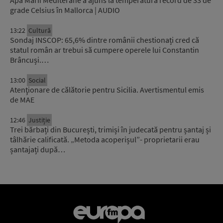
grade Celsius în Mallorca | AUDIO
13:22
Cultură
Sondaj INSCOP: 65,6% dintre românii chestionați cred că
statul român ar trebui să cumpere operele lui Constantin
Brâncuși.…
13:00
Social
Atenţionare de călătorie pentru Sicilia. Avertismentul emis
de MAE
12:46
Justiție
Trei bărbați din București, trimiși în judecată pentru șantaj și
tâlhărie calificată. „Metoda acoperișul”- proprietarii erau
șantajați după…