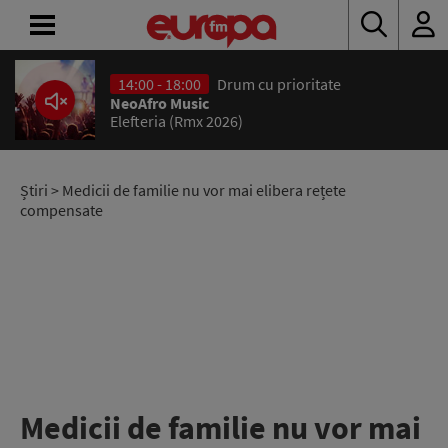
14:00 - 18:00
Drum cu prioritate
ACASĂ
NeoAfro Music
Elefteria (Rmx 2026)
ȘTIRI
RADIO
Știri
> Medicii de familie nu vor mai elibera rețete
compensate
CONCURSURI
PODCAST
ASCULTĂ
LIVE
Medicii de familie nu vor mai