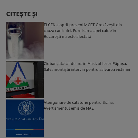
CITEȘTE ȘI
ELCEN a oprit preventiv CET Grozăvești din
cauza caniculei. Furnizarea apei calde în
Bucureşti nu este afectată
Cioban, atacat de urs în Masivul Iezer-Păpușa.
Salvamontiștii intervin pentru salvarea victimei
Atenţionare de călătorie pentru Sicilia.
Avertismentul emis de MAE