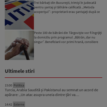
Trei bărbați din București, trimiși în judecată
pentru șantaj și tâlhărie calificată. „Metoda
acoperișul”- proprietarii erau șantajați după ce
locuinț...
Peste 100 de bătrâni din Târgoviște vor fi îngrijiți
la domiciliu prin programul „Bătrân, dar nu
singur”. Beneficiarii vor primi hrană, consiliere
psi...
Ultimele stiri
15:00
Politica
Turcia, Arabia Saudită și Pakistanul au semnat un acord de
apărare: „Un atac asupra uneia dintre țări va…
14:42
Externe