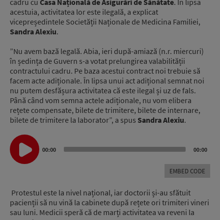
cadru cu
Casa Națională de Asigurări de Sănătate
. În lipsa
acestuia, activitatea lor este ilegală, a explicat
vicepreședintele Societății Naționale de Medicina Familiei,
Sandra Alexiu
.
”Nu avem bază legală. Abia, ieri după-amiază (n.r. miercuri)
în ședința de Guvern s-a votat prelungirea valabilității
contractului cadru. Pe baza acestui contract noi trebuie să
facem acte adiționale. În lipsa unui act adițional semnat noi
nu putem desfășura activitatea că este ilegal și uz de fals.
Până când vom semna actele adiționale, nu vom elibera
rețete compensate, bilete de trimitere, bilete de internare,
bilete de trimitere la laborator”, a spus
Sandra Alexiu
.
Audio
Player
00:00
00:00
EMBED CODE
Protestul este la nivel național, iar doctorii și-au sfătuit
pacienții să nu vină la cabinete după rețete ori trimiteri vineri
sau luni. Medicii speră că de marți activitatea va reveni la