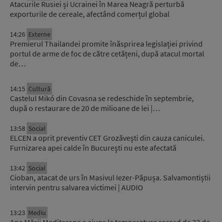
Atacurile Rusiei și Ucrainei în Marea Neagră perturbă
exporturile de cereale, afectând comerțul global
14:26
Externe
Premierul Thailandei promite înăsprirea legislației privind
portul de arme de foc de către cetățeni, după atacul mortal
de…
14:15
Cultură
Castelul Mikó din Covasna se redeschide în septembrie,
după o restaurare de 20 de milioane de lei |…
13:58
Social
ELCEN a oprit preventiv CET Grozăvești din cauza caniculei.
Furnizarea apei calde în Bucureşti nu este afectată
13:42
Social
Cioban, atacat de urs în Masivul Iezer-Păpușa. Salvamontiștii
intervin pentru salvarea victimei | AUDIO
13:23
Mediu
Apa Mării Mediterane a ajuns la temperatura record de 33 de