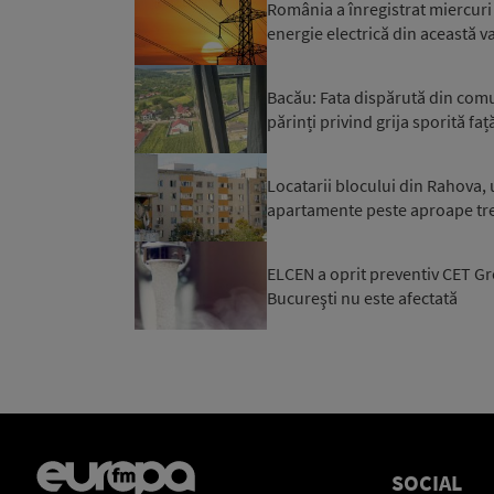
România a înregistrat miercuri 
energie electrică din această var
Bacău: Fata dispărută din comuna
părinți privind grija sporită față
Locatarii blocului din Rahova, 
apartamente peste aproape trei 
ELCEN a oprit preventiv CET Gro
Bucureşti nu este afectată
SOCIAL