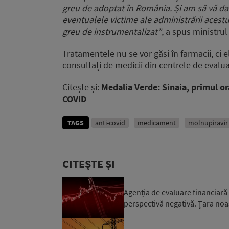
greu de adoptat în România. Și am să vă d
eventualele victime ale administrării acest
greu de instrumentalizat”
, a spus ministrul
Tratamentele nu se vor găsi în farmacii, ci el
consultați de medicii din centrele de evalua
Citește și:
Medalia Verde: Sinaia, primul o
COVID
TAGS
anti-covid
medicament
molnupiravir
CITEȘTE ȘI
Agenția de evaluare financiară
perspectivă negativă. Țara noa