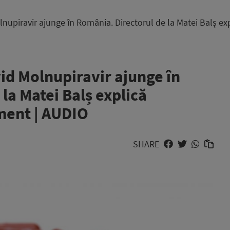
upiravir ajunge în România. Directorul de la Matei Balș exp
d Molnupiravir ajunge în
la Matei Balș explică
ament | AUDIO
SHARE