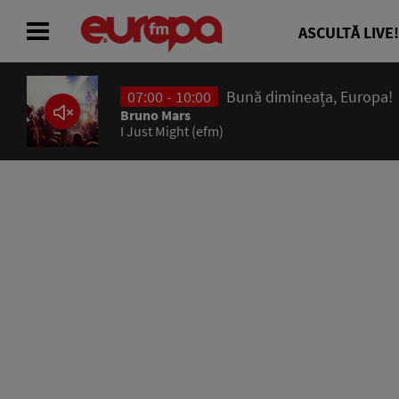
ASCULTĂ LIVE!
07:00 - 10:00
Bună dimineața, Europa!
ACASĂ
Bruno Mars
I Just Might (efm)
ȘTIRI
RADIO
CONCURSURI
PODCAST
ASCULTĂ LIVE