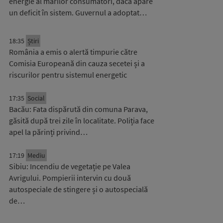
energie al marilor consumatori, dacă apare
un deficit în sistem. Guvernul a adoptat…
18:35
Știri
România a emis o alertă timpurie către
Comisia Europeană din cauza secetei și a
riscurilor pentru sistemul energetic
17:35
Social
Bacău: Fata dispărută din comuna Parava,
găsită după trei zile în localitate. Poliția face
apel la părinți privind…
17:19
Mediu
Sibiu: Incendiu de vegetație pe Valea
Avrigului. Pompierii intervin cu două
autospeciale de stingere și o autospecială
de…