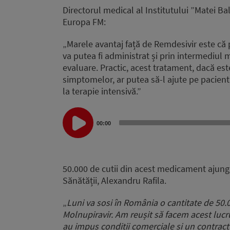
Directorul medical al Institutului ”Matei Ba
Europa FM:
„Marele avantaj față de Remdesivir este că 
va putea fi administrat și prin intermediul 
evaluare. Practic, acest tratament, dacă est
simptomelor, ar putea să-l ajute pe pacient
la terapie intensivă.”
Audio
Player
00:00
50.000 de cutii din acest medicament ajung
Sănătății, Alexandru Rafila.
„
Luni va sosi în România o cantitate de 50.
Molnupiravir. Am reușit să facem acest lucru
au impus condiții comerciale și un contract 