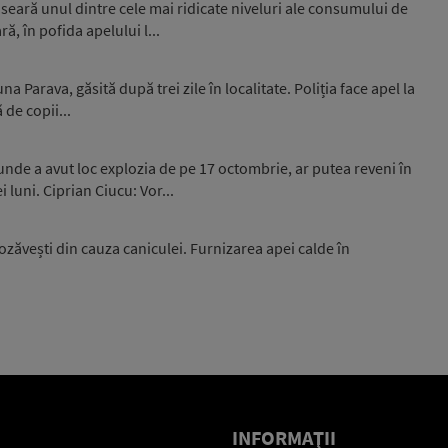
seară unul dintre cele mai ridicate niveluri ale consumului de
ă, în pofida apelului l...
 Parava, găsită după trei zile în localitate. Poliția face apel la
 de copii...
unde a avut loc explozia de pe 17 octombrie, ar putea reveni în
luni. Ciprian Ciucu: Vor...
zăvești din cauza caniculei. Furnizarea apei calde în
INFORMAŢII