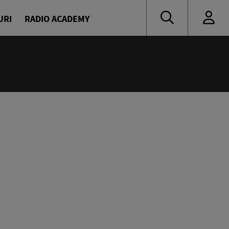
URI
RADIO ACADEMY
:00
eața, Europa!