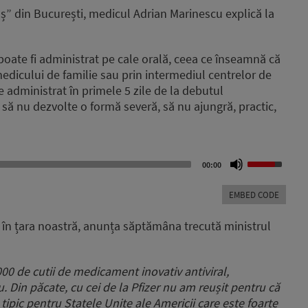
lș” din București, medicul Adrian Marinescu explică la
poate fi administrat pe cale orală, ceea ce înseamnă că
medicului de familie sau prin intermediul centrelor de
e administrat în primele 5 zile de la debutul
 să nu dezvolte o formă severă, să nu ajungră, practic,
Use
00:00
Up/Down
Arrow
EMBED CODE
keys
to
 în țara noastră, anunța săptămâna trecută ministrul
increase
or
decrease
000 de cutii de medicament inovativ antiviral,
volume.
. Din păcate, cu cei de la Pfizer nu am reușit pentru că
tipic pentru Statele Unite ale Americii care este foarte