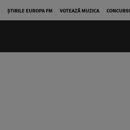
ȘTIRILE EUROPA FM
VOTEAZĂ MUZICA
CONCURS
07:00 - 10
Bună dimin
Radu Tirim