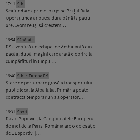
17:11
Știri
Scufundarea primei barje pe Brațul Bala.
Operațiunea ar putea dura până la patru
ore. „Vom reuși să creștem…
16:54
Sănătate
DSU verifică un echipaj de Ambulanță din
Bacău, după imagini care arată o oprire la
cumpărături în timpul…
16:40
Știrile Europa FM
Stare de perturbare gravă a transportului
public local la Alba Iulia. Primăria poate
contracta temporar un alt operator,…
16:31
Sport
David Popovici, la Campionatele Europene
de înot de la Paris. România are o delegație
de 11 sportivi |…