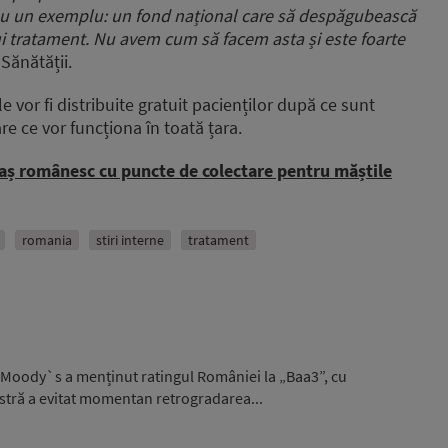
au un exemplu: un fond național care să despăgubească
ui tratament. Nu avem cum să facem asta și este foarte
 Sănătății.
e vor fi distribuite gratuit pacienților după ce sunt
re ce vor funcționa în toată țara.
raș românesc cu puncte de colectare pentru măștile
romania
stiri interne
tratament
 Moody`s a menținut ratingul României la „Baa3”, cu
stră a evitat momentan retrogradarea...