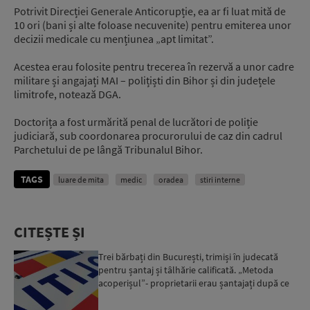
Potrivit Direcției Generale Anticorupție, ea ar fi luat mită de
10 ori (bani și alte foloase necuvenite) pentru emiterea unor
decizii medicale cu mențiunea „apt limitat”.
Acestea erau folosite pentru trecerea în rezervă a unor cadre
militare și angajați MAI – polițiști din Bihor și din județele
limitrofe, notează DGA.
Doctorița a fost urmărită penal de lucrători de poliție
judiciară, sub coordonarea procurorului de caz din cadrul
Parchetului de pe lângă Tribunalul Bihor.
TAGS
luare de mita
medic
oradea
stiri interne
CITEȘTE ȘI
Trei bărbați din București, trimiși în judecată
pentru șantaj și tâlhărie calificată. „Metoda
acoperișul”- proprietarii erau șantajați după ce
locuinț...