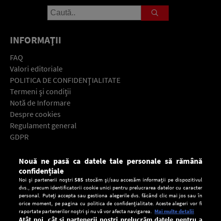
INFORMAŢII
FAQ
Valori editoriale
POLITICA DE CONFIDENŢIALITATE
Termeni şi condiţii
Notă de Informare
Despre cookies
Regulament general
GDPR
Contact
Nouă ne pasă ca datele tale personale să rămână
Descarcă gratuit aplicaţia Europa FM pentru smartphone:
confidențiale
Noi și partenerii noștri
585
stocăm și/sau accesăm informații pe dispozitivul
dvs., precum identificatorii cookie unici pentru prelucrarea datelor cu caracter
personal. Puteți accepta sau gestiona alegerile dvs. făcând clic mai jos sau în
orice moment, pe pagina cu politica de confidențialitate. Aceste alegeri vor fi
raportate partenerilor noștri și nu vă vor afecta navigarea.
Mai multe detalii
Atât noi, cât și partenerii noștri prelucrăm datele pentru a