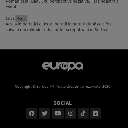
României la „Baa3”, cu perspectivă negativă. Țara noastră a
evitat…
19:58
Mediu
Acvila imperială Feliks, eliberată în natură după ce a fost
salvată din mâinile traficanților și repatriată în Serbia
Copyright © Europa FM. Toate drepturile rezervate. 2026
SOCIAL