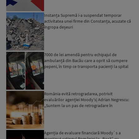
Instanța Supremă i-a suspendat temporar
activitatea unei firme din Constanța, acuzate că
îngropa deșeuri
7000 de lei amendă pentru echipajul de
ambulanță din Bacău care a oprit să cumpere
pepeni, în timp ce transporta pacienți la spital
România evită retrogradarea, potrivit
evaluărilor agenției Moody's| Adrian Negrescu:
,,Suntem la un pas de retrogradare în
următoarele 18-20 de luni, ...
Agenția de evaluare financiară Moody`s a
menținut ratingul României la „Baa3”, cu