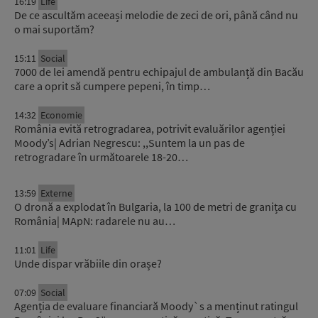
16:19
Life
De ce ascultăm aceeași melodie de zeci de ori, până când nu
o mai suportăm?
15:11
Social
7000 de lei amendă pentru echipajul de ambulanță din Bacău
care a oprit să cumpere pepeni, în timp…
14:32
Economie
România evită retrogradarea, potrivit evaluărilor agenției
Moody’s| Adrian Negrescu: ,,Suntem la un pas de
retrogradare în următoarele 18-20…
13:59
Externe
O dronă a explodat în Bulgaria, la 100 de metri de granița cu
România| MApN: radarele nu au…
11:01
Life
Unde dispar vrăbiile din orașe?
07:09
Social
Agenția de evaluare financiară Moody`s a menținut ratingul