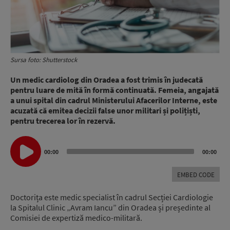
Sursa foto: Shutterstock
Un medic cardiolog din Oradea a fost trimis în judecată
pentru luare de mită în formă continuată. Femeia, angajată
a unui spital din cadrul Ministerului Afacerilor Interne, este
acuzată că emitea decizii false unor militari și polițiști,
pentru trecerea lor în rezervă.
Audio
00:00
00:00
Player
EMBED CODE
Doctorița este medic specialist în cadrul Secției Cardiologie
la Spitalul Clinic „Avram Iancu” din Oradea și președinte al
Comisiei de expertiză medico-militară.