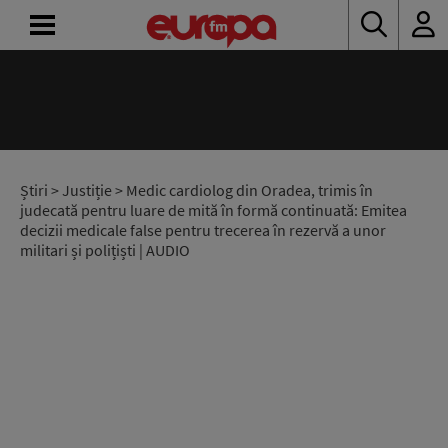
ACASĂ
ȘTIRI
RADIO
Știri
>
Justiție
> Medic cardiolog din Oradea, trimis în
judecată pentru luare de mită în formă continuată: Emitea
decizii medicale false pentru trecerea în rezervă a unor
CONCURSURI
militari și polițiști | AUDIO
PODCAST
ASCULTĂ
LIVE