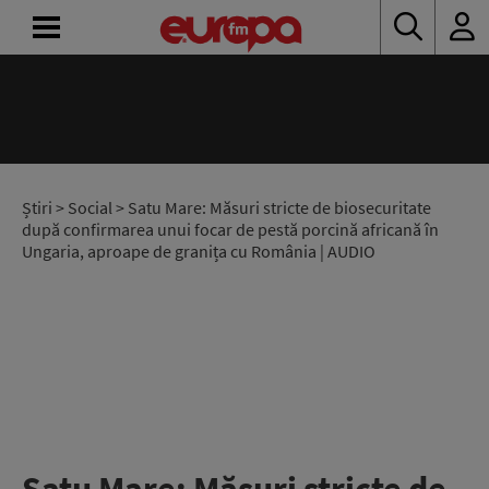
ACASĂ
ȘTIRI
RADIO
Știri
>
Social
> Satu Mare: Măsuri stricte de biosecuritate
după confirmarea unui focar de pestă porcină africană în
Ungaria, aproape de granița cu România | AUDIO
CONCURSURI
PODCAST
ASCULTĂ
LIVE