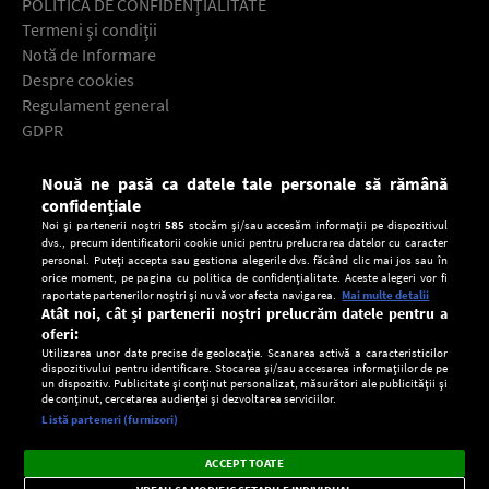
POLITICA DE CONFIDENŢIALITATE
Termeni şi condiţii
Notă de Informare
Despre cookies
Regulament general
GDPR
Contact
Nouă ne pasă ca datele tale personale să rămână
Descarcă gratuit aplicaţia Europa FM pentru smartphone:
confidențiale
Noi și partenerii noștri
585
stocăm și/sau accesăm informații pe dispozitivul
dvs., precum identificatorii cookie unici pentru prelucrarea datelor cu caracter
personal. Puteți accepta sau gestiona alegerile dvs. făcând clic mai jos sau în
orice moment, pe pagina cu politica de confidențialitate. Aceste alegeri vor fi
raportate partenerilor noștri și nu vă vor afecta navigarea.
Mai multe detalii
Atât noi, cât și partenerii noștri prelucrăm datele pentru a
oferi:
Utilizarea unor date precise de geolocație. Scanarea activă a caracteristicilor
dispozitivului pentru identificare. Stocarea și/sau accesarea informațiilor de pe
un dispozitiv. Publicitate și conținut personalizat, măsurători ale publicității și
de conținut, cercetarea audienței și dezvoltarea serviciilor.
Setări:
Listă parteneri (furnizori)
Ascultă Europa FM în aplicație
Dark
×
Instalează
Radio live, podcasturi, știri și alerte
ACCEPT TOATE
Mode
importante.