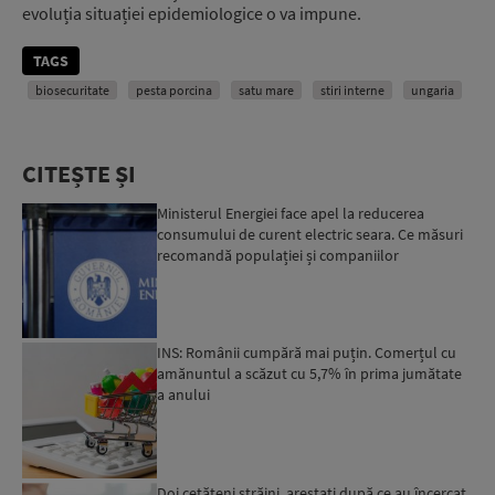
evoluția situației epidemiologice o va impune.
TAGS
biosecuritate
pesta porcina
satu mare
stiri interne
ungaria
CITEȘTE ȘI
Ministerul Energiei face apel la reducerea
consumului de curent electric seara. Ce măsuri
recomandă populației și companiilor
INS: Românii cumpără mai puțin. Comerțul cu
amănuntul a scăzut cu 5,7% în prima jumătate
a anului
Doi cetățeni străini, arestați după ce au încercat