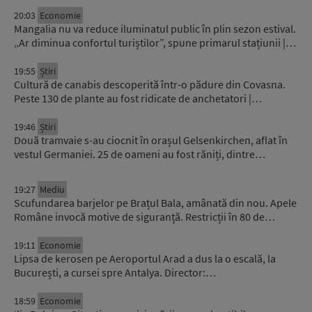
20:03
Economie
Mangalia nu va reduce iluminatul public în plin sezon estival.
„Ar diminua confortul turiștilor”, spune primarul stațiunii |…
19:55
Știri
Cultură de canabis descoperită într-o pădure din Covasna.
Peste 130 de plante au fost ridicate de anchetatori |…
19:46
Știri
Două tramvaie s-au ciocnit în orașul Gelsenkirchen, aflat în
vestul Germaniei. 25 de oameni au fost răniți, dintre…
19:27
Mediu
Scufundarea barjelor pe Brațul Bala, amânată din nou. Apele
Române invocă motive de siguranță. Restricții în 80 de…
19:11
Economie
Lipsa de kerosen pe Aeroportul Arad a dus la o escală, la
București, a cursei spre Antalya. Director:…
18:59
Economie