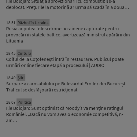
Ilie Bolojan: Situaţia aprovizionării cu combustibil s-a
deblocat. Prețurile la motorină ar urma să scadă în a doua…
18:51
Război în Ucraina
Rusia ar putea folosi drone ucrainene capturate pentru
provocări în statele baltice, avertizează ministrul apărării din
Lituania
18:45
Cultură
Coiful de la Coțofenești intră în restaurare. Publicul poate
urmări online fiecare etapă a procesului | AUDIO
18:40
Știri
Surpare a carosabilului pe Bulevardul Eroilor din București.
Traficul se desfășoară restricționat
18:07
Politica
Ilie Bolojan: Sunt optimist că Moody’s va menține ratingul
României. „Dacă nu vom avea o economie competitivă, n-
am…