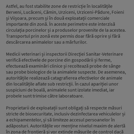
Astfel, au fost stabilite zone de restricție în localitățile
Berveni, Lucăceni, Cămin, Urziceni, Urziceni-Pădure, Foieni
și Viișoara, precum și în două exploatații comerciale
importante din zonă. În aceste perimetre este interzisă
circulația porcinelor și a produselor provenite de la acestea.
Transportul prin zonă este permis doar fără oprire și fără
descărcarea animalelor sau a mărfurilor.
Medicii veterinari și inspectorii Direcției Sanitar-Veterinare
verifică efectivele de porcine din gospodării și ferme,
efectuează examinări clinice și recoltează probe de sânge
sau probe biologice de la animalele suspecte. De asemenea,
autoritățile realizează catagrafierea efectivelor de animale
din localitățile aflate sub restricții. În cazul apariției unor
suspiciuni de boală, animalele sunt izolate imediat, iar
probele sunt trimise către laboratoare.
Proprietarii de exploatații sunt obligați să respecte măsuri
stricte de biosecuritate, inclusiv dezinfectarea vehiculelor și
a echipamentelor, și să limiteze accesul persoanelor în
adăposturi. Autoritățile vor menține nivelul maxim de alertă
în zona de frontieră și vor extinde măsurile de control dacă