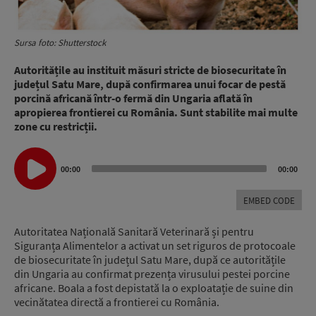
Sursa foto: Shutterstock
Autoritățile au instituit măsuri stricte de biosecuritate în
județul Satu Mare, după confirmarea unui focar de pestă
porcină africană într-o fermă din Ungaria aflată în
apropierea frontierei cu România. Sunt stabilite mai multe
zone cu restricții.
Audio
00:00
00:00
Player
EMBED CODE
Autoritatea Națională Sanitară Veterinară și pentru
Siguranța Alimentelor a activat un set riguros de protocoale
de biosecuritate în județul Satu Mare, după ce autoritățile
din Ungaria au confirmat prezența virusului pestei porcine
africane. Boala a fost depistată la o exploatație de suine din
vecinătatea directă a frontierei cu România.