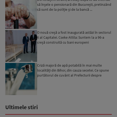
să înșele o pensionară din București, pretinzând
că sunt de la poliție și de la bancă ...
O nouă creșă a fost inaugurată astăzi în sectorul
6 al Capitalei. Cseke Attila: Suntem la a 96-a
creșă construită cu bani europeni
Criză majoră de apă potabilă în mai multe
localități din Bihor, din cauza secetei. Ce spune
purtătorul de cuvânt al Prefecturii despre
măsurile luate ...
Ultimele stiri