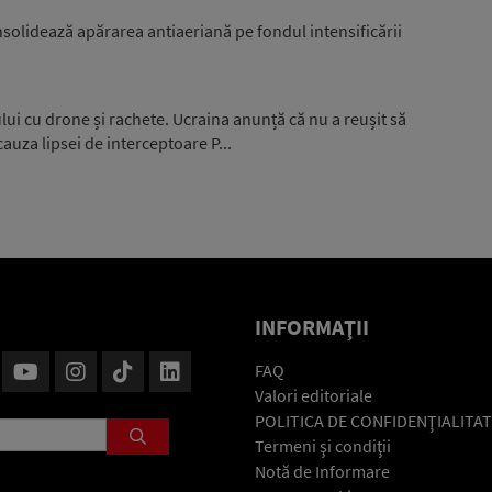
nsolidează apărarea antiaeriană pe fondul intensificării
ui cu drone și rachete. Ucraina anunță că nu a reușit să
auza lipsei de interceptoare P...
INFORMAŢII
FAQ
Valori editoriale
POLITICA DE CONFIDENŢIALITAT
Termeni şi condiţii
Notă de Informare