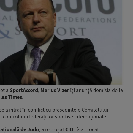
net a
SportAccord
,
Marius Vizer
îşi anunţă demisia de la
les Times
.
e a intrat în conflict cu preşedintele Comitetului
a controlului federațiilor sportive internaționale.
naţională de Judo
, a reproșat
CIO
că a blocat