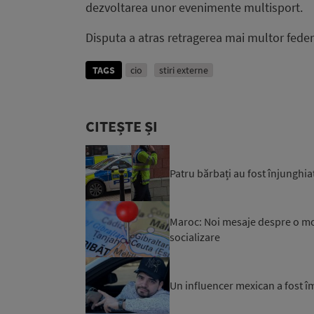
dezvoltarea unor evenimente multisport.
Disputa a atras retragerea mai multor feder
TAGS
cio
stiri externe
CITEȘTE ȘI
Patru bărbați au fost înjunghiaț
Maroc: Noi mesaje despre o mob
socializare
Un influencer mexican a fost îm