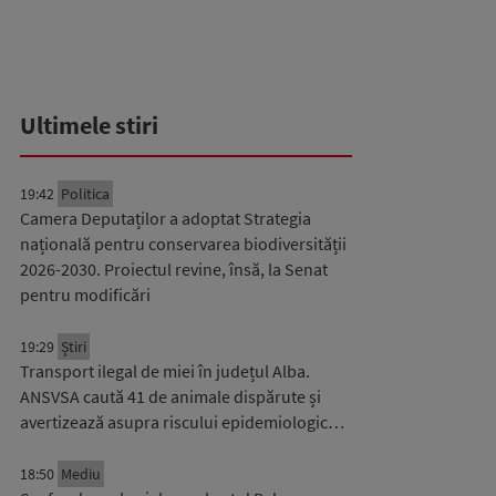
Ultimele stiri
19:42
Politica
Camera Deputaților a adoptat Strategia
națională pentru conservarea biodiversității
2026-2030. Proiectul revine, însă, la Senat
pentru modificări
19:29
Știri
Transport ilegal de miei în județul Alba.
ANSVSA caută 41 de animale dispărute și
avertizează asupra riscului epidemiologic…
18:50
Mediu