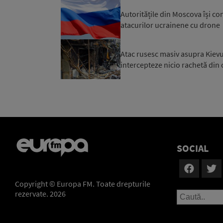
Autoritățile din Moscova își co
atacurilor ucrainene cu drone
Atac rusesc masiv asupra Kievul
intercepteze nicio rachetă din c
SOCIAL
Copyright © Europa FM. Toate drepturile
rezervate. 2026