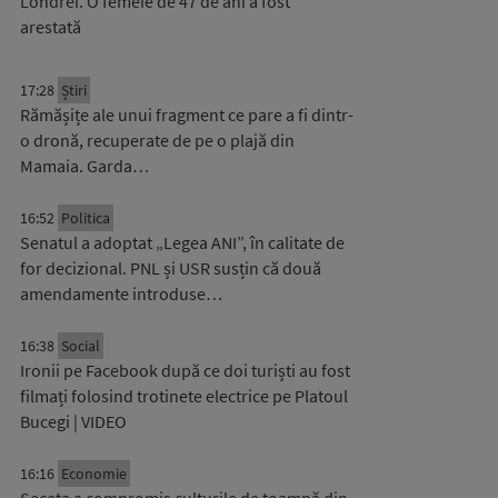
Londrei. O femeie de 47 de ani a fost
arestată
17:28
Știri
Rămășițe ale unui fragment ce pare a fi dintr-
o dronă, recuperate de pe o plajă din
Mamaia. Garda…
16:52
Politica
Senatul a adoptat „Legea ANI”, în calitate de
for decizional. PNL și USR susțin că două
amendamente introduse…
16:38
Social
Ironii pe Facebook după ce doi turiști au fost
filmați folosind trotinete electrice pe Platoul
Bucegi | VIDEO
16:16
Economie