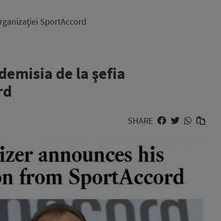
organizaţiei SportAccord
demisia de la şefia
rd
SHARE