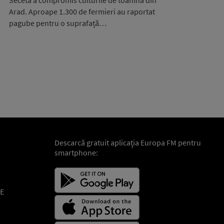
Seceta a compromis culturile de toamnă din
Arad. Aproape 1.300 de fermieri au raportat
pagube pentru o suprafață…
Descarcă gratuit aplicaţia Europa FM pentru
smartphone:
E