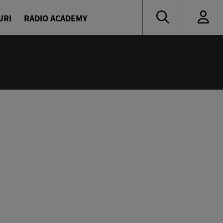
URI
RADIO ACADEMY
nă muzică