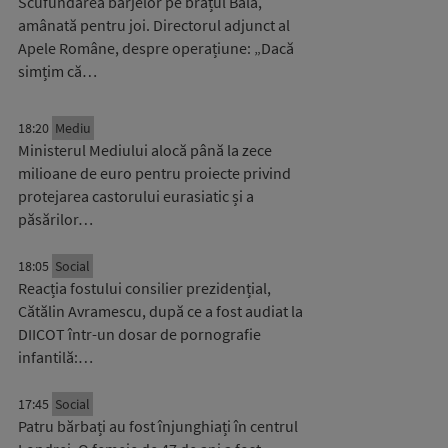
Scufundarea barjelor pe brațul Bala,
amânată pentru joi. Directorul adjunct al
Apele Române, despre operațiune: „Dacă
simțim că…
18:20
Mediu
Ministerul Mediului alocă până la zece
milioane de euro pentru proiecte privind
protejarea castorului eurasiatic și a
păsărilor…
18:05
Social
Reacția fostului consilier prezidențial,
Cătălin Avramescu, după ce a fost audiat la
DIICOT într-un dosar de pornografie
infantilă:…
17:45
Social
Patru bărbați au fost înjunghiați în centrul