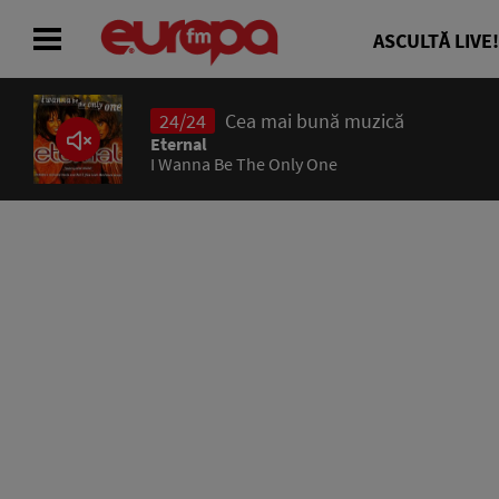
ASCULTĂ LIVE!
24/24
Cea mai bună muzică
ACASĂ
Eternal
I Wanna Be The Only One
ȘTIRI
RADIO
CONCURSURI
PODCAST
ASCULTĂ LIVE