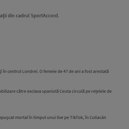
aţii din cadrul SportAccord.
i în centrul Londrei. O femeie de 47 de ani a fost arestată
ilizare către exclava spaniolă Ceuta circulă pe rețelele de
pușcat mortal în timpul unui live pe TikTok, în Culiacán