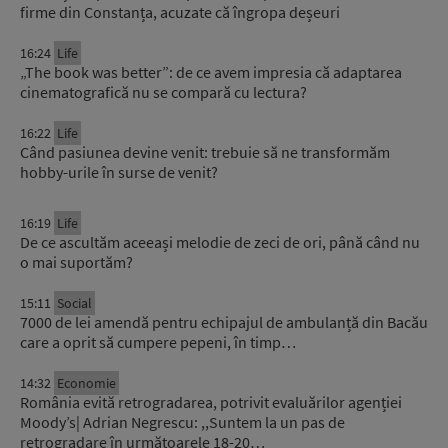
firme din Constanța, acuzate că îngropa deșeuri
16:24
Life
„The book was better”: de ce avem impresia că adaptarea
cinematografică nu se compară cu lectura?
16:22
Life
Când pasiunea devine venit: trebuie să ne transformăm
hobby-urile în surse de venit?
16:19
Life
De ce ascultăm aceeași melodie de zeci de ori, până când nu
o mai suportăm?
15:11
Social
7000 de lei amendă pentru echipajul de ambulanță din Bacău
care a oprit să cumpere pepeni, în timp…
14:32
Economie
România evită retrogradarea, potrivit evaluărilor agenției
Moody’s| Adrian Negrescu: ,,Suntem la un pas de
retrogradare în următoarele 18-20…