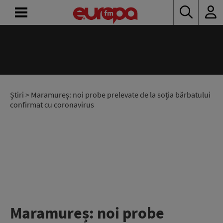
ACASĂ
ȘTIRI
RADIO
Știri
> Maramureș: noi probe prelevate de la soția bărbatului
confirmat cu coronavirus
CONCURSURI
PODCAST
ASCULTĂ
LIVE
Maramureș: noi probe