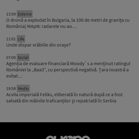
13:59
Externe
O dronă a explodat în Bulgaria, la 100 de metri de granița cu
România| MApN: radarele nu au…
11:01
Life
Unde dispar vrăbiile din orașe?
07:09
Social
Agenția de evaluare financiară Moody`s a menținut ratingul
României la „Baa3”, cu perspectivă negativă. Țara noastră a
evitat…
19:58
Mediu
Acvila imperială Feliks, eliberată în natură după ce a fost
salvată din mâinile traficanților și repatriată în Serbia