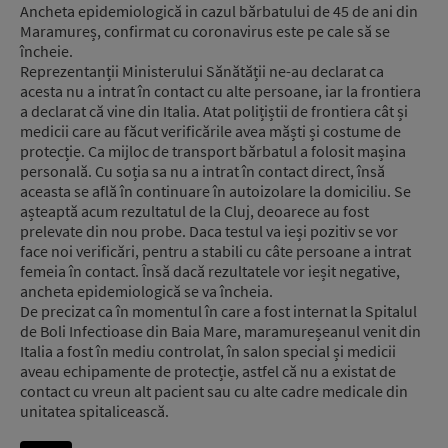
Ancheta epidemiologică in cazul bărbatului de 45 de ani din
Maramureș, confirmat cu coronavirus este pe cale să se
încheie.
Reprezentanții Ministerului Sănătății ne-au declarat ca
acesta nu a intrat în contact cu alte persoane, iar la frontiera
a declarat că vine din Italia. Atat polițiștii de frontiera cât și
medicii care au făcut verificările avea măști și costume de
protecție. Ca mijloc de transport bărbatul a folosit mașina
personală. Cu soția sa nu a intrat în contact direct, însă
aceasta se află în continuare în autoizolare la domiciliu. Se
așteaptă acum rezultatul de la Cluj, deoarece au fost
prelevate din nou probe. Daca testul va ieși pozitiv se vor
face noi verificări, pentru a stabili cu câte persoane a intrat
femeia în contact. Însă dacă rezultatele vor ieșit negative,
ancheta epidemiologică se va încheia.
De precizat ca în momentul în care a fost internat la Spitalul
de Boli Infectioase din Baia Mare, maramureșeanul venit din
Italia a fost în mediu controlat, în salon special și medicii
aveau echipamente de protecție, astfel că nu a existat de
contact cu vreun alt pacient sau cu alte cadre medicale din
unitatea spitalicească.