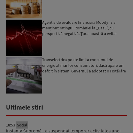
următoarele 18-20 de luni, ...
Agenția de evaluare financiară Moody`s a
menținut ratingul României la „Baa3”, cu
perspectivă negativă. Țara noastră a evitat
momentan retrogradarea...
Transelectrica poate limita consumul de
energie al marilor consumatori, dacă apare un
deficit în sistem. Guvernul a adoptat o Hotărâre
în acest sens...
Ultimele stiri
18:53
Social
Instanța Supremă i-a suspendat temporar activitatea unei