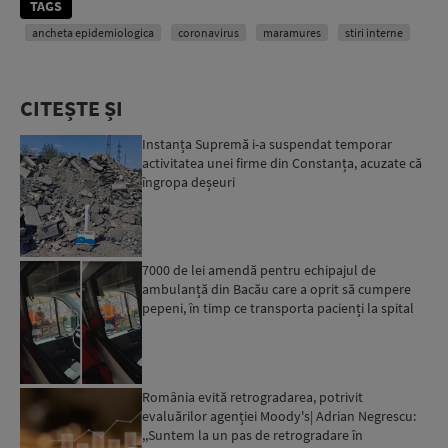
TAGS
ancheta epidemiologica
coronavirus
maramures
stiri interne
CITEȘTE ȘI
Instanța Supremă i-a suspendat temporar
activitatea unei firme din Constanța, acuzate că
îngropa deșeuri
7000 de lei amendă pentru echipajul de
ambulanță din Bacău care a oprit să cumpere
pepeni, în timp ce transporta pacienți la spital
România evită retrogradarea, potrivit
evaluărilor agenției Moody's| Adrian Negrescu:
,,Suntem la un pas de retrogradare în