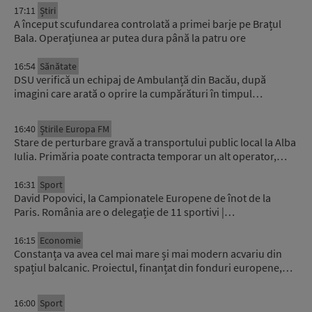
17:11
Știri
A început scufundarea controlată a primei barje pe Brațul
Bala. Operațiunea ar putea dura până la patru ore
16:54
Sănătate
DSU verifică un echipaj de Ambulanță din Bacău, după
imagini care arată o oprire la cumpărături în timpul…
16:40
Știrile Europa FM
Stare de perturbare gravă a transportului public local la Alba
Iulia. Primăria poate contracta temporar un alt operator,…
16:31
Sport
David Popovici, la Campionatele Europene de înot de la
Paris. România are o delegație de 11 sportivi |…
16:15
Economie
Constanța va avea cel mai mare și mai modern acvariu din
spațiul balcanic. Proiectul, finanțat din fonduri europene,…
16:00
Sport