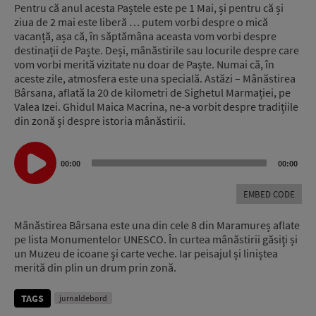
Pentru că anul acesta Paștele este pe 1 Mai, și pentru că și
ziua de 2 mai este liberă … putem vorbi despre o mică
vacanță, așa că, în săptămâna aceasta vom vorbi despre
destinații de Paște. Deși, mânăstirile sau locurile despre care
vom vorbi merită vizitate nu doar de Paște. Numai că, în
aceste zile, atmosfera este una specială. Astăzi – Mânăstirea
Bârsana, aflată la 20 de kilometri de Sighetul Marmației, pe
Valea Izei. Ghidul Maica Macrina, ne-a vorbit despre tradițiile
din zonă și despre istoria mânăstirii.
Audio
00:00
00:00
Player
EMBED CODE
Mânăstirea Bârsana este una din cele 8 din Maramureș aflate
pe lista Monumentelor UNESCO. În curtea mânăstirii găsiţi și
un Muzeu de icoane şi carte veche. Iar peisajul și liniștea
merită din plin un drum prin zonă.
TAGS
jurnaldebord