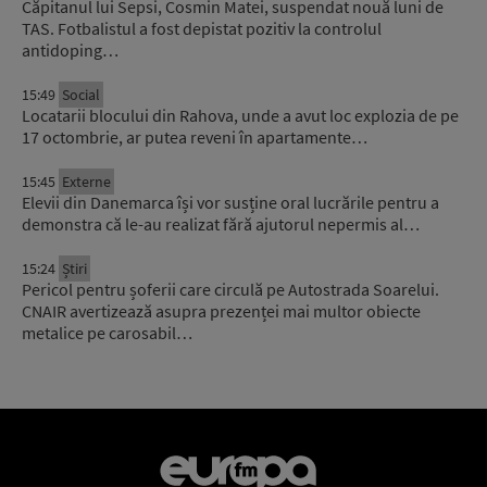
Căpitanul lui Sepsi, Cosmin Matei, suspendat nouă luni de
TAS. Fotbalistul a fost depistat pozitiv la controlul
antidoping…
15:49
Social
Locatarii blocului din Rahova, unde a avut loc explozia de pe
17 octombrie, ar putea reveni în apartamente…
15:45
Externe
Elevii din Danemarca își vor susține oral lucrările pentru a
demonstra că le-au realizat fără ajutorul nepermis al…
15:24
Știri
Pericol pentru șoferii care circulă pe Autostrada Soarelui.
CNAIR avertizează asupra prezenței mai multor obiecte
metalice pe carosabil…