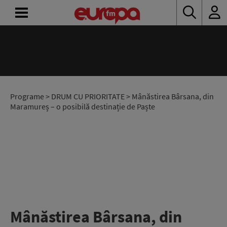
ACASĂ
ȘTIRI
RADIO
Programe
>
DRUM CU PRIORITATE
> Mânăstirea Bârsana, din
Maramureș – o posibilă destinație de Paște
CONCURSURI
PODCAST
ASCULTĂ
LIVE
Mânăstirea Bârsana, din