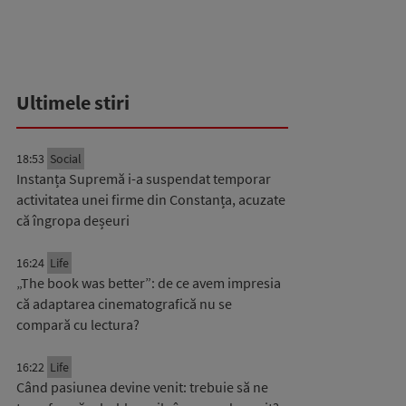
Ultimele stiri
18:53
Social
Instanța Supremă i-a suspendat temporar
activitatea unei firme din Constanța, acuzate
că îngropa deșeuri
16:24
Life
„The book was better”: de ce avem impresia
că adaptarea cinematografică nu se
compară cu lectura?
16:22
Life
Când pasiunea devine venit: trebuie să ne