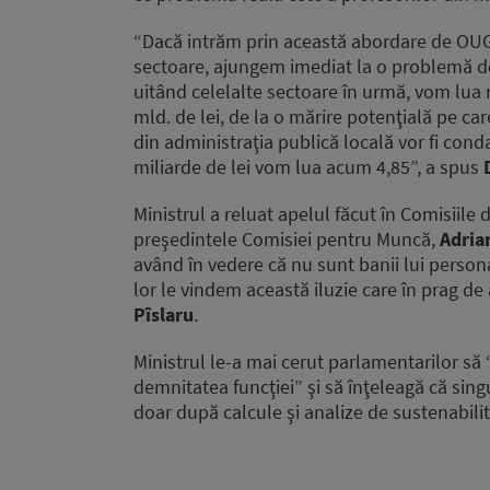
“Dacă intrăm prin această abordare de OUG c
sectoare, ajungem imediat la o problemă de
uitând celelalte sectoare în urmă, vom lua n
mld. de lei, de la o mărire potenţială pe car
din administraţia publică locală vor fi con
miliarde de lei vom lua acum 4,85”, a spus
Ministrul a reluat apelul făcut în Comisiile 
preşedintele Comisiei pentru Muncă,
Adria
având în vedere că nu sunt banii lui persona
lor le vindem această iluzie care în prag de
Pîslaru
.
Ministrul le-a mai cerut parlamentarilor să 
demnitatea funcţiei” şi să înţeleagă că sing
doar după calcule şi analize de sustenabilit