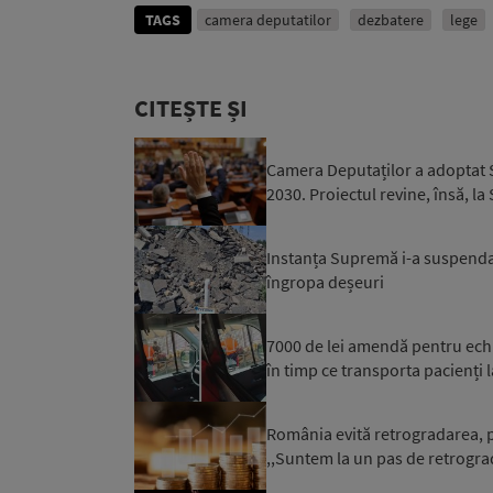
TAGS
camera deputatilor
dezbatere
lege
CITEȘTE ȘI
Camera Deputaților a adoptat S
2030. Proiectul revine, însă, la
Instanța Supremă i-a suspendat
îngropa deșeuri
7000 de lei amendă pentru ech
în timp ce transporta pacienți l
România evită retrogradarea, p
,,Suntem la un pas de retrograd