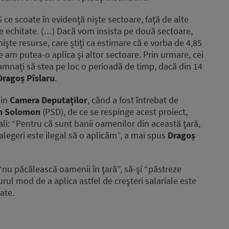
e scoate în evidenţă nişte sectoare, faţă de alte
 echitate. (…) Dacă vom insista pe două sectoare,
işte resurse, care ştiţi ca estimare că e vorba de 4,85
e am putea-o aplica şi altor sectoare. Prin urmare, cei
damnaţi să stea pe loc o perioadă de timp, dacă din 14
Dragoș Pîslaru
.
din
Camera Deputaţilor
, când a fost întrebat de
n Solomon
(PSD), de ce se respinge acest proiect,
li: “Pentru că sunt banii oamenilor din această ţară,
 alegeri este ilegal să o aplicăm”, a mai spus
Dragoș
“nu păcălească oamenii în ţară”, să-şi “păstreze
urul mod de a aplica astfel de creşteri salariale este
ate.