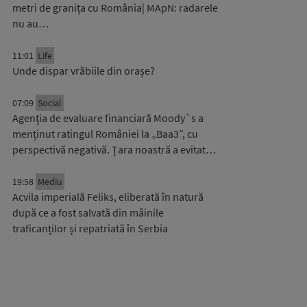
metri de granița cu România| MApN: radarele
nu au…
11:01
Life
Unde dispar vrăbiile din orașe?
07:09
Social
Agenția de evaluare financiară Moody`s a
menținut ratingul României la „Baa3”, cu
perspectivă negativă. Țara noastră a evitat…
19:58
Mediu
Acvila imperială Feliks, eliberată în natură
după ce a fost salvată din mâinile
traficanților și repatriată în Serbia