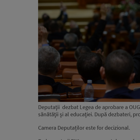
Deputaţii dezbat Legea de aprobare a OUG 2
sănătăţii şi al educaţiei. După dezbateri, pro
Camera Deputaților este for decizional.