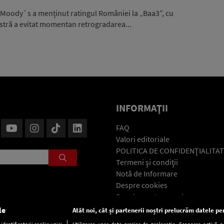
 Moody`s a menținut ratingul României la „Baa3”, cu
stră a evitat momentan retrogradarea...
INFORMAŢII
FAQ
Valori editoriale
POLITICA DE CONFIDENŢIALITAT
Termeni şi condiţii
Notă de Informare
Despre cookies
Regulament general
GDPR
le
Atât noi, cât și partenerii noștri prelucrăm datele pen
Contact
dentificatorii cookie unici
Utilizarea unor date precise de geolocație. Scanarea activă a c