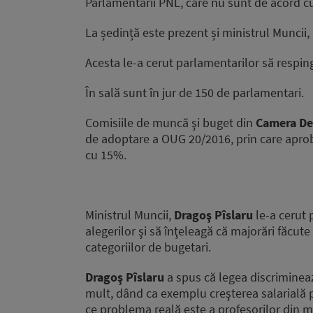
Parlamentarii PNL, care nu sunt de acord cu
La ședință este prezent și ministrul Muncii,
Acesta le-a cerut parlamentarilor să respin
În sală sunt în jur de 150 de parlamentari.
Comisiile de muncă şi buget din
Camera De
de adoptare a OUG 20/2016, prin care aprobă
cu 15%.
Ministrul Muncii,
Dragoş Pîslaru
le-a cerut
alegerilor şi să înţeleagă că majorări făcute
categoriilor de bugetari.
Dragoş Pîslaru
a spus că legea discrimineaz
mult, dând ca exemplu creşterea salarială 
ce problema reală este a profesorilor din med