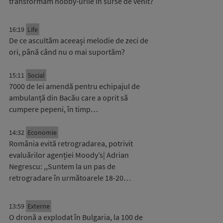
transformăm hobby-urile în surse de venit?
16:19
Life
De ce ascultăm aceeași melodie de zeci de
ori, până când nu o mai suportăm?
15:11
Social
7000 de lei amendă pentru echipajul de
ambulanță din Bacău care a oprit să
cumpere pepeni, în timp…
14:32
Economie
România evită retrogradarea, potrivit
evaluărilor agenției Moody’s| Adrian
Negrescu: ,,Suntem la un pas de
retrogradare în următoarele 18-20…
13:59
Externe
O dronă a explodat în Bulgaria, la 100 de