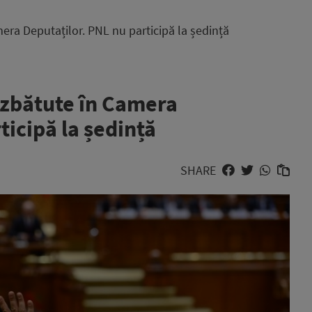
mera Deputaților. PNL nu participă la ședință
ezbătute în Camera
ticipă la ședință
SHARE