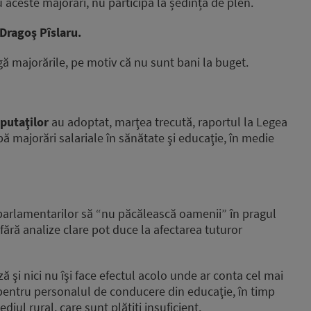
 aceste majorări, nu participă la ședința de plen.
Dragoş Pîslaru.
gă majorările, pe motiv că nu sunt bani la buget.
putaţilor
au adoptat, marţea trecută, raportul la Legea
 majorări salariale în sănătate şi educaţie, în medie
 parlamentarilor să “nu păcălească oamenii” în pragul
 fără analize clare pot duce la afectarea tuturor
ă şi nici nu îşi face efectul acolo unde ar conta cel mai
pentru personalul de conducere din educaţie, în timp
iul rural, care sunt plătiţi insuficient.