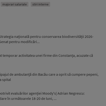
majorari salariale
stiri interne
trategia națională pentru conservarea biodiversității 2026-
 Senat pentru modificări...
 temporar activitatea unei firme din Constanța, acuzate că
ipajul de ambulanță din Bacău care a oprit să cumpere pepeni,
a spital
otrivit evaluărilor agenției Moody's| Adrian Negrescu:
are în următoarele 18-20 de luni, ...