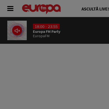
ASCULTĂ LIVE!
18:00 - 23:55
ACASĂ
Europa FM Party
EuropaFM
ȘTIRI
RADIO
CONCURSURI
PODCAST
ASCULTĂ LIVE