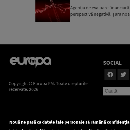
Agenția de evaluare financiară
perspectivă negativă. Țara noa
SOCIAL
Copyright © Europa FM. Toate drepturile
rezervate. 2026
Nouă ne pasă ca datele tale personale să rămână confidenția
Noi și partenerii noștri
585
stocăm și/sau accesăm informații pe dispozitivul dvs., precum i