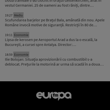
Două tramvaie s-au ciocnit în orașul Gelsenkirchen, aflat în
vestul Germaniei. 25 de oameni au fost răniți, dintre…
19:27
Mediu
Scufundarea barjelor pe Brațul Bala, amânată din nou. Apele
Române invocă motive de siguranță. Restricții în 80 de…
19:11
Economie
Lipsa de kerosen pe Aeroportul Arad a dus la o escală, la
București, a cursei spre Antalya. Director:…
18:59
Economie
Ilie Bolojan: Situaţia aprovizionării cu combustibil s-a
deblocat. Prețurile la motorină ar urma să scadă în a doua…