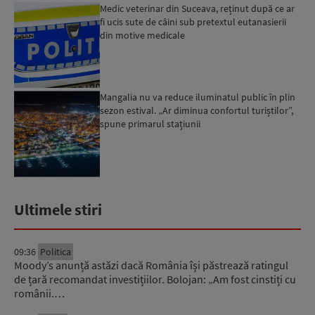
Medic veterinar din Suceava, reținut după ce ar
fi ucis sute de câini sub pretextul eutanasierii
din motive medicale
Mangalia nu va reduce iluminatul public în plin
sezon estival. „Ar diminua confortul turiștilor”,
spune primarul stațiunii
Ultimele stiri
09:36
Politica
Moody’s anunță astăzi dacă România își păstrează ratingul
de țară recomandat investițiilor. Bolojan: „Am fost cinstiți cu
românii.…