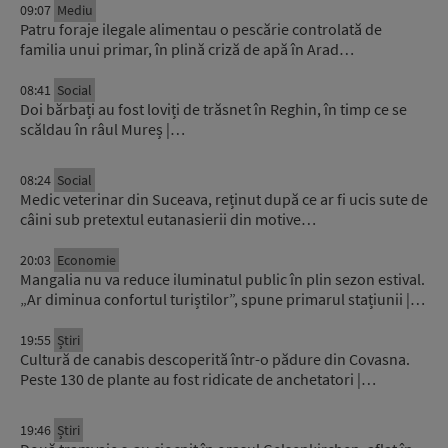
09:07
Mediu
Patru foraje ilegale alimentau o pescărie controlată de
familia unui primar, în plină criză de apă în Arad…
08:41
Social
Doi bărbați au fost loviți de trăsnet în Reghin, în timp ce se
scăldau în râul Mureș |…
08:24
Social
Medic veterinar din Suceava, reținut după ce ar fi ucis sute de
câini sub pretextul eutanasierii din motive…
20:03
Economie
Mangalia nu va reduce iluminatul public în plin sezon estival.
„Ar diminua confortul turiștilor”, spune primarul stațiunii |…
19:55
Știri
Cultură de canabis descoperită într-o pădure din Covasna.
Peste 130 de plante au fost ridicate de anchetatori |…
19:46
Știri