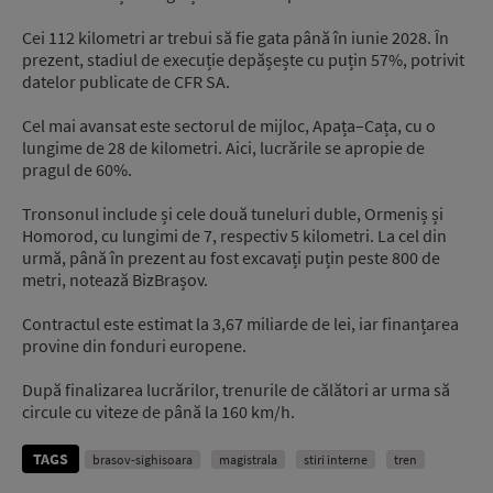
Cei 112 kilometri ar trebui să fie gata până în iunie 2028. În
prezent, stadiul de execuție depășește cu puțin 57%, potrivit
datelor publicate de CFR SA.
Cel mai avansat este sectorul de mijloc, Apața–Cața, cu o
lungime de 28 de kilometri. Aici, lucrările se apropie de
pragul de 60%.
Tronsonul include și cele două tuneluri duble, Ormeniș și
Homorod, cu lungimi de 7, respectiv 5 kilometri. La cel din
urmă, până în prezent au fost excavați puțin peste 800 de
metri, notează BizBrașov.
Contractul este estimat la 3,67 miliarde de lei, iar finanțarea
provine din fonduri europene.
După finalizarea lucrărilor, trenurile de călători ar urma să
circule cu viteze de până la 160 km/h.
TAGS
brasov-sighisoara
magistrala
stiri interne
tren