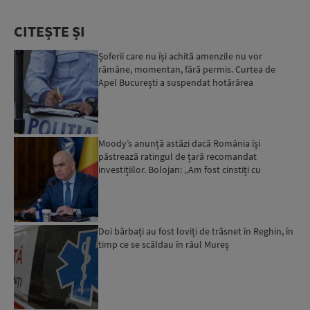
CITEȘTE ȘI
Șoferii care nu își achită amenzile nu vor
rămâne, momentan, fără permis. Curtea de
Apel București a suspendat hotărârea
Moody’s anunță astăzi dacă România își
păstrează ratingul de țară recomandat
investițiilor. Bolojan: „Am fost cinstiți cu
românii. Am muncit din greu”...
Doi bărbați au fost loviți de trăsnet în Reghin, în
timp ce se scăldau în râul Mureș