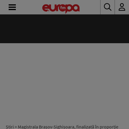
ACASĂ
ȘTIRI
RADIO
CONCURSURI
PODCAST
ASCULTĂ
LIVE
Știri
> Magistrala Brașov-Sighișoara, finalizată în proporție